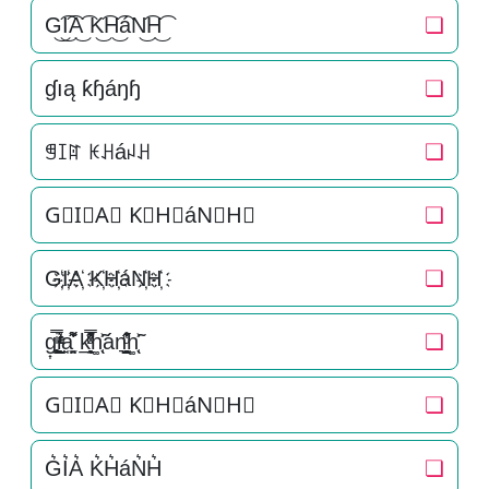
G͜͡I͜͡A͜͡ K͜͡H͜͡áN͜͡H͜͡
❏
ɠıą ƙɧáŋɧ
❏
ꁅꀤꍏ ꀘꃅáꈤꃅ
❏
G⃟I⃟A⃟ K⃟H⃟áN⃟H⃟
❏
G҉I҉A҉ K҉H҉áN҉H҉
❏
g͎͚̥͎͔͕ͥ̿i̞̟̫̺ͭ̒ͭͣa̘̫͈̭͌͛͌̇̇̍ k̲̱̠̞̖ͧ̔͊̇̽̿̑ͯͅh͚̖̜̍̃͐án͉̠̙͉̗̺̋̋̔ͧ̊h͚̖̜̍̃͐
❏
G⃗I⃗A⃗ K⃗H⃗áN⃗H⃗
❏
G͛I͛A͛ K͛H͛áN͛H͛
❏