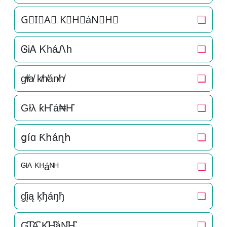
G⃒I⃒A⃒ K⃒H⃒áN⃒H⃒
❏
ᎶᎥᎪ ᏦháᏁh
❏
g̸i̸a̸ k̸h̸án̸h̸
❏
Głλ ƙҤá₦Ҥ
❏
ցíɑ Ƙհáղհ
❏
ᴳᴵᴬ ᴷᴴáᴺᴴ
❏
ɠįą ķђáŋђ
❏
G̺͆I̺͆A̺͆ K̺͆H̺͆áN̺͆H̺͆
❏