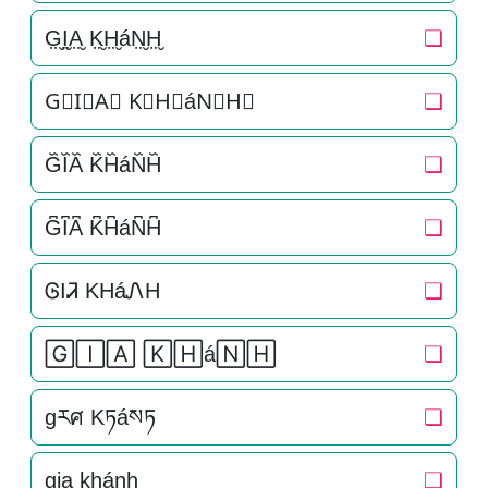
G̤̮I̤̮A̤̮ K̤̮H̤̮áN̤̮H̤̮
❏
G⃘I⃘A⃘ K⃘H⃘áN⃘H⃘
❏
G᷈I᷈A᷈ K᷈H᷈áN᷈H᷈
❏
G͆I͆A͆ K͆H͆áN͆H͆
❏
ᎶIᏘ KHáᏁH
❏
🄶🄸🄰 🄺🄷á🄽🄷
❏
gརศ Kཏáསཏ
❏
g̠i̠a̠ k̠h̠án̠h̠
❏