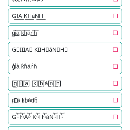
G͟I͟A͟ K͟H͟áN͟H͟
❏
g̲̅i̲̅a̲̅ k̲̅h̲̅án̲̅h̲̅
❏
G⃣I⃣A⃣ K⃣H⃣áN⃣H⃣
❏
g̾i̾a̾ k̾h̾án̾h̾
❏
[̲̅g̲̅][̲̅i̲̅][̲̅a̲̅] [̲̅k̲̅][̲̅h̲̅]á[̲̅n̲̅][̲̅h̲̅]
❏
g̤̈ï̤ä̤ k̤̈ḧ̤án̤̈ḧ̤
❏
GཽIཽAཽ KཽHཽáNཽHཽ
❏