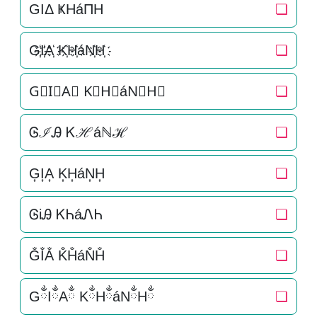
GIΔ ҜHáΠH
❏
G҉I҉A҉ K҉H҉áN҉H҉
❏
G⃜I⃜A⃜ K⃜H⃜áN⃜H⃜
❏
ᎶℐᎯ Ꮶℋáℕℋ
❏
G͎I͎A͎ K͎H͎áN͎H͎
❏
ᎶiᎯ ᏦᏂáᏁᏂ
❏
G̐I̐A̐ K̐H̐áN̐H̐
❏
GྂIྂAྂ KྂHྂáNྂHྂ
❏