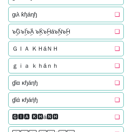
ɡɩλ ƙɧáɳɧ
❏
๖ۣۜG๖ۣۜI๖ۣۜA ๖ۣۜK๖ۣۜHá๖ۣۜN๖ۣۜH
❏
ＧＩＡ ＫＨáＮＨ
❏
ｇｉａ ｋｈáｎｈ
❏
ɠία κɧáηɧ
❏
ɠίά κɧáήɧ
❏
🅶🅸🅰 🅺🅷á🅽🅷
❏