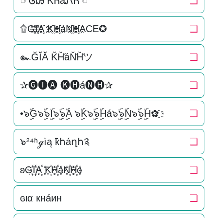
☞ᎶiᎯ ᏦᏂáᏁᏂ☜
❏
۩G҈I҈҈A҈҈ K҈H҈҈áN҈҈H҈҈ACE✪
❏
๛ĞĬ̆Ă̆ K̆H̆̆áN̆̆H̆̆ツ
❏
✰🅖🅘🅐 🅚🅗á🅝🅗✰
❏
•๖ۣۜG๖ۣۜ๖ۣۜI๖ۣۜ๖ۣۜA ๖ۣۜK๖ۣۜ๖ۣۜHá๖ۣۜ๖ۣۜN๖ۣۜ๖ۣۜH✿҈
❏
๖²⁴ʱℊìą ҟհáղհ༉
❏
ʚG꙰I꙰꙰A꙰꙰ K꙰H꙰꙰áN꙰꙰H꙰꙰ɞ
❏
ɢια кнáин
❏