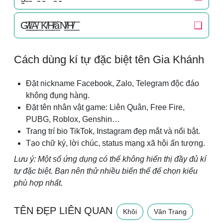
G̸͟͞I̸͟͞A̸͟͞ K̸͟͞H̸͟͞áN̸͟͞H̸͟͞
❏
Cách dùng kí tự đặc biệt tên Gia Khánh
Đặt nickname Facebook, Zalo, Telegram độc đáo
không đụng hàng.
Đặt tên nhân vật game: Liên Quân, Free Fire,
PUBG, Roblox, Genshin…
Trang trí bio TikTok, Instagram đẹp mắt và nổi bật.
Tạo chữ ký, lời chúc, status mạng xã hội ấn tượng.
Lưu ý: Một số ứng dụng có thể không hiển thị đầy đủ kí
tự đặc biệt. Bạn nên thử nhiều biến thể để chọn kiểu
phù hợp nhất.
TÊN ĐẸP LIÊN QUAN
Khôi
Vân Trang