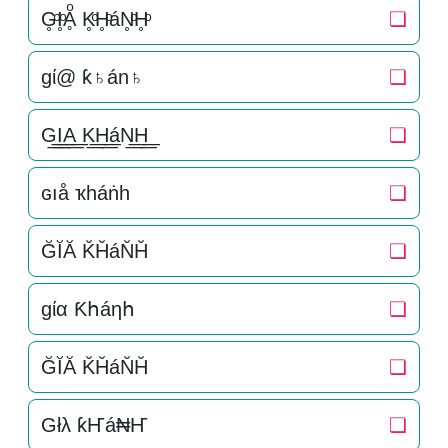
G̥ͦI̥ͦḀͦ K̥ͦH̥ͦáN̥ͦH̥ͦ
❏
gί@ ƙ♄án♄
❏
G͟͟I͟͟A͟͟ K͟͟H͟͟áN͟͟H͟͟
❏
ɢıå ҡһáṅһ
❏
ĞĬĂ K̆H̆áN̆H̆
❏
ɡία Ƙհáηհ
❏
ĞĬĂ K̆H̆áN̆H̆
❏
Głλ ƙҤá₦Ҥ
❏