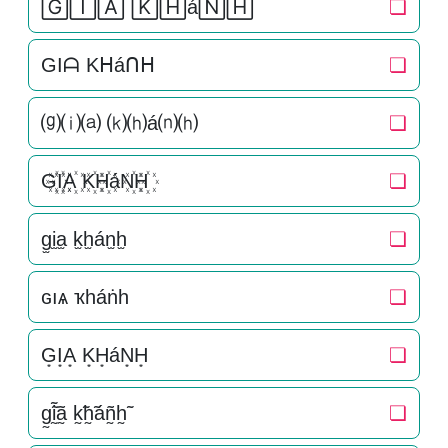
🄶🄸🄰 🄺🄷á🄽🄷
❏
GIᗩ Kᕼáᑎᕼ
❏
⒢⒤⒜ ⒦⒣á⒩⒣
❏
G꙰I꙰A꙰ K꙰H꙰áN꙰H꙰
❏
g̫i̫a̫ k̫h̫án̫h̫
❏
ɢıѧ ҡһáṅһ
❏
G͙I͙A͙ K͙H͙áN͙H͙
❏
g̰̃ḭ̃ã̰ k̰̃h̰̃áñ̰h̰̃
❏