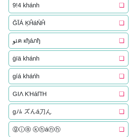
9!4 khánh
❏
ĞĨÁ ĶĤáŃĤ
❏
ﻮเค кђáภђ
❏
ġïä khánh
❏
gíá kháńh
❏
GIΛ KΉáПΉ
❏
gﾉﾑ ズんá刀ん
❏
ⓖⓘⓐ ⓚⓗáⓝⓗ
❏