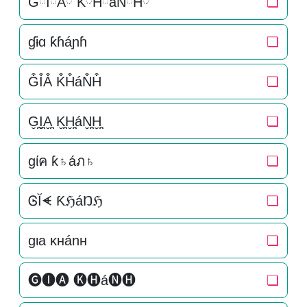
GིIིAི KིHིáNིHི
❏
ɠɨɑ ƙɦáɲɦ
❏
G͒I͒A͒ K͒H͒áN͒H͒
❏
G̬̤̯I̬̤̯A̬̤̯ K̬̤̯H̬̤̯áN̬̤̯H̬̤̯
❏
gίค ƙ♄áภ♄
❏
ᎶĬᗛ ƘℌáŊℌ
❏
gιa ĸнánн
❏
🅖🅘🅐 🅚🅗á🅝🅗
❏