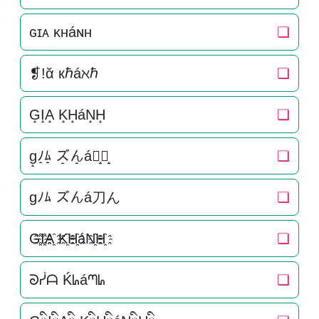
ɢɪᴀ ᴋʜáɴʜ
❏
❡!ᾰ кℏáℵℏ
❏
G̝I̝A̝ K̝H̝áN̝H̝
❏
g̝ﾉ̝ﾑ̝ ズ̝ん̝á刀̝ん̝
❏
gﾉﾑ ズんá刀ん
❏
G҈I҈A҈ K҈H҈áN҈H҈
❏
ᘐᓮᗩ Ḱᖺáᘉᖺ
❏