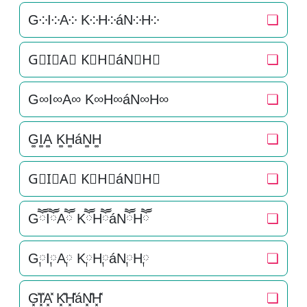
G༶I༶A༶ K༶H༶áN༶H༶
❏
G⃕I⃕A⃕ K⃕H⃕áN⃕H⃕
❏
G∞I∞A∞ K∞H∞áN∞H∞
❏
G͚I͚A͚ K͚H͚áN͚H͚
❏
G⃒I⃒A⃒ K⃒H⃒áN⃒H⃒
❏
GཽIཽAཽ KཽHཽáNཽHཽ
❏
G༙I༙A༙ K༙H༙áN༙H༙
❏
G͓̽I͓̽A͓̽ K͓̽H͓̽áN͓̽H͓̽
❏