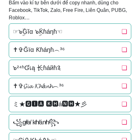
Bấm vào kí tự bên dưới để copy nhanh, dùng cho
Facebook, TikTok, Zalo, Free Fire, Liên Quân, PUBG,
Roblox…
☞๖ۣۜGĭα ๖ۣۜKɦáηɦ☜
❏
✝✞Ğїα Ƙɦáŋɦ︵³⁶
❏
๖²⁴ʱƓเą 长ɦáйɦ༉
❏
✝✞𝓖𝓲𝓪 𝓚𝓱á𝓷𝓱︵³⁶
❏
ミ★🅶🅸🅰 🅺🅷á🅽🅷★彡
❏
꧁g̸i̸a̸ k̸h̸án̸h̸꧂
❏