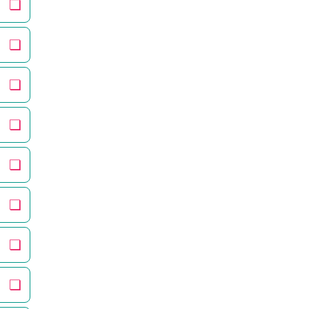
❏
❏
❏
❏
❏
❏
❏
❏