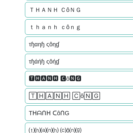
ＴＨＡＮＨ ＣôＮＧ
ｔｈａｎｈ ｃôｎｇ
τɧαηɧ ςôηɠ
τɧάήɧ ςôήɠ
🆃🅷🅰🅽🅷 🅲ô🅽🅶
🅃🄷🄰🄽🄷 🄲ô🄽🄶
Tᕼᗩᑎᕼ ᑕôᑎG
⒯⒣⒜⒩⒣ ⒞ô⒩⒢