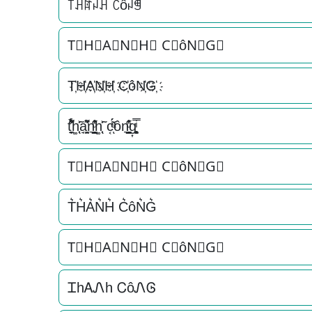
꓄ꃅꍏꈤꃅ ꉓôꈤꁅ
T⃟H⃟A⃟N⃟H⃟ C⃟ôN⃟G⃟
T҉H҉A҉N҉H҉ C҉ôN҉G҉
t̘̟̼̉̈́͐͋͌̊h͚̖̜̍̃͐a̘̫͈̭͌͛͌̇̇̍n͉̠̙͉̗̺̋̋̔ͧ̊h͚̖̜̍̃͐ c͔ͣͦ́́͂ͅôn͉̠̙͉̗̺̋̋̔ͧ̊g͎͚̥͎͔͕ͥ̿
T⃗H⃗A⃗N⃗H⃗ C⃗ôN⃗G⃗
T͛H͛A͛N͛H͛ C͛ôN͛G͛
T⃒H⃒A⃒N⃒H⃒ C⃒ôN⃒G⃒
ᏆhᎪᏁh ᏟôᏁᎶ