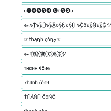
ʚ🅣🅗🅐🅝🅗 🅒ô🅝🅖ɞ
๛๖ۣۜT๖ۣۜ๖ۣۜH๖ۣۜ๖ۣۜA๖ۣۜ๖ۣۜN๖ۣۜ๖ۣۜH ๖ۣۜCô๖ۣۜ๖ۣۜN๖ۣۜ๖ۣۜG
☞էհąղհ çôղℊ☜
๛T꙰H꙰꙰A꙰꙰N꙰꙰H꙰꙰ C꙰ôN꙰꙰G꙰꙰ツ
тнαин ¢ôиɢ
7h4nh (ôn9
ŤĤÁŃĤ ČôŃĞ