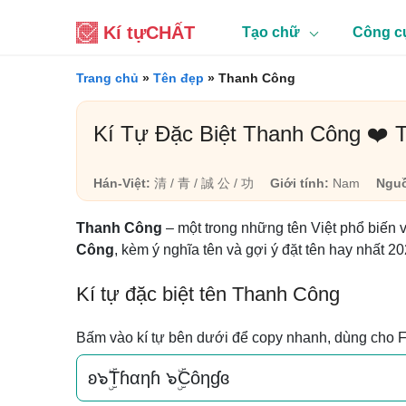
Kí tự
CHẤT
Tạo chữ
Công c
Trang chủ
»
Tên đẹp
»
Thanh Công
Kí Tự Đặc Biệt Thanh Công ❤️
Hán-Việt:
清 / 青 / 誠 公 / 功
Giới tính:
Nam
Nguồ
Thanh Công
– một trong những tên Việt phổ biến 
Công
, kèm ý nghĩa tên và gợi ý đặt tên hay nhất 20
Kí tự đặc biệt tên Thanh Công
Bấm vào kí tự bên dưới để copy nhanh, dùng cho 
ʚ๖ۣۜTɦαηɦ ๖ۣۜCôηɠɞ