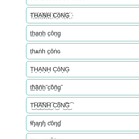
T꙰H꙰A꙰N꙰H꙰ C꙰ôN꙰G꙰
t̫h̫a̫n̫h̫ c̫ôn̫g̫
ṭһѧṅһ c̫ôṅɢ
T͙H͙A͙N͙H͙ C͙ôN͙G͙
t̰̃h̰̃ã̰ñ̰h̰̃ c̰̃ôñ̰g̰̃
T͜͡H͜͡A͜͡N͜͡H͜͡ C͜͡ôN͜͡G͜͡
ɬɧąŋɧ ƈôŋɠ