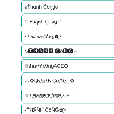
ʚŤɦαŋɦ Čôŋɠɞ
☞Ŧɦąйɦ Çôйǥ☜
•𝓣𝓱𝓪𝓷𝓱 𝓒ô𝓷𝓰✿҈
๖🆃🅷🅰🅽🅷 🅲ô🅽🅶ッ
۩t̸h̸a̸n̸h̸ c̸ôn̸g̸ACE✪
︵✿ᎿᏂᎯᏁᏂ ᏣôᏁᎶ‿✿
♕T҈H҈҈A҈҈N҈҈H҈҈ C҈ôN҈҈G҈҈︵²ᵏ⁸
•T̆H̆̆Ă̆N̆̆H̆̆ C̆ôN̆̆Ğ̆✿҈