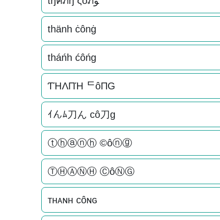
tђคภђ ςôภﻮ
thänh ċônġ
tháńh ćôńg
ƬΉΛПΉ ᄃôПG
ｲんﾑ刀ん cô刀g
ⓣⓗⓐⓝⓗ ©ôⓝⓖ
ⓉⒽⒶⓃⒽ ⒸôⓃⒼ
тнᴀɴн côɴԍ