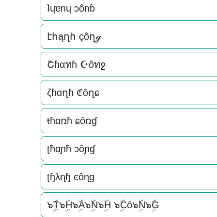
ʇɥɐnɥ ɔônɓ
էհąղհ çôղℊ
Շɦαทɦ ☪ôทջ
ζɦɑղɦ ℭôղɕ
ŧɦɑռɦ ɕôռɠ
ʈħɑɲħ ɔôɲɠ
ʈɧλɳɧ ͼôɳɡ
๖ۣۜT๖ۣۜH๖ۣۜA๖ۣۜN๖ۣۜH ๖ۣۜCô๖ۣۜN๖ۣۜG