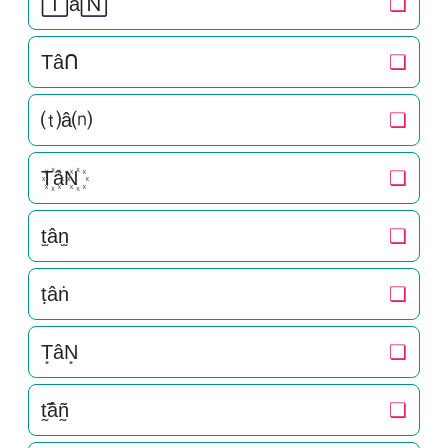
🅃â🄽
❏
Tâᑎ
❏
⒯â⒩
❏
T꙰âN꙰
❏
t̫ân̫
❏
ṭâṅ
❏
T͙âN͙
❏
t̰̃âñ̰
❏