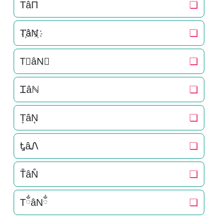
TâΠ
❏
T҉âN҉
❏
T⃜âN⃜
❏
Ꮖâℕ
❏
T͎âN͎
❏
ᎿâᏁ
❏
T̐âN̐
❏
TྂâNྂ
❏