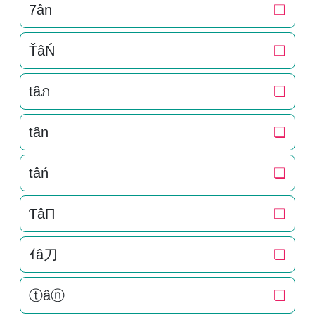
7ân
❏
ŤâŃ
❏
tâภ
❏
tân
❏
tâń
❏
ƬâП
❏
ｲâ刀
❏
ⓣâⓝ
❏