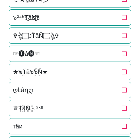
๖²⁴ʱT҈âN҈҈༉
❏
✞ঔৣ۝ᴊT̆âN̆̆۝ঔৣ✞
❏
☞🅣â🅝☜
❏
★๖ۣۜTâ๖ۣۜ๖ۣۜN★
❏
ღէâղღ
❏
♕T꙰âN꙰꙰︵²ᵏ⁸
❏
тâи
❏