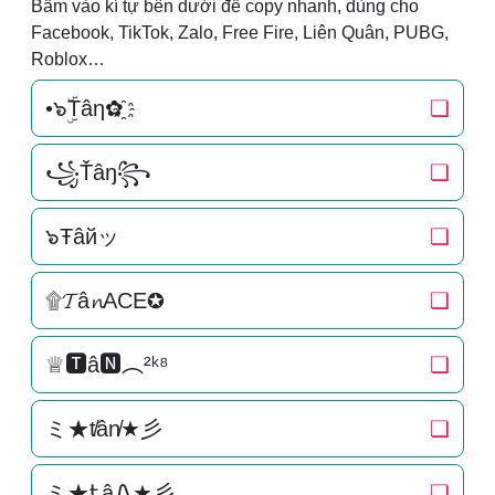
Bấm vào kí tự bên dưới để copy nhanh, dùng cho
Facebook, TikTok, Zalo, Free Fire, Liên Quân, PUBG,
Roblox…
•๖ۣۜTâη✿҈
❏
꧁Ťâŋ꧂
❏
๖Ŧâйッ
❏
۩𝓣â𝓷ACE✪
❏
♕🆃â🅽︵²ᵏ⁸
❏
ミ★t̸ân̸★彡
❏
ミ★ᎿâᏁ★彡
❏