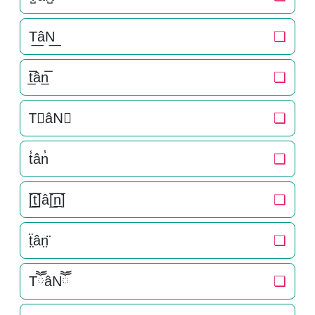
T͟âN͟
❏
t̲̅ân̲̅
❏
T⃣âN⃣
❏
t̾ân̾
❏
[̲̅t̲̅]â[̲̅n̲̅]
❏
ẗ̤ân̤̈
❏
TཽâNཽ
❏