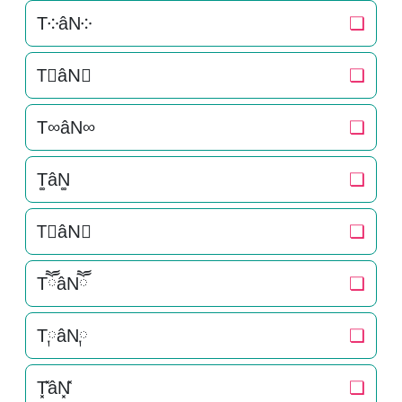
T༶âN༶
❏
T⃕âN⃕
❏
T∞âN∞
❏
T͚âN͚
❏
T⃒âN⃒
❏
TཽâNཽ
❏
T༙âN༙
❏
T͓̽âN͓̽
❏