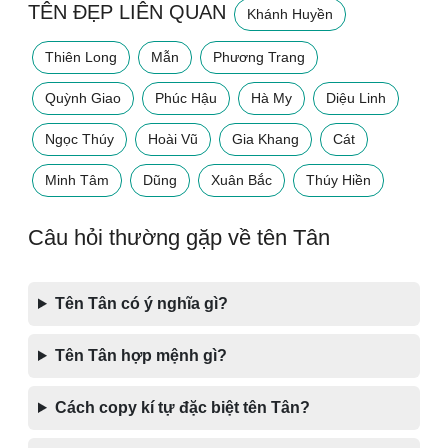
TÊN ĐẸP LIÊN QUAN
Khánh Huyền
Thiên Long
Mẫn
Phương Trang
Quỳnh Giao
Phúc Hậu
Hà My
Diệu Linh
Ngọc Thúy
Hoài Vũ
Gia Khang
Cát
Minh Tâm
Dũng
Xuân Bắc
Thúy Hiền
Câu hỏi thường gặp về tên Tân
Tên Tân có ý nghĩa gì?
Tên Tân hợp mệnh gì?
Cách copy kí tự đặc biệt tên Tân?