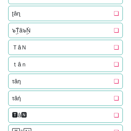
ʈâɳ
❏
๖ۣۜTâ๖ۣۜN
❏
ＴâＮ
❏
ｔâｎ
❏
τâη
❏
τâή
❏
🆃â🅽
❏