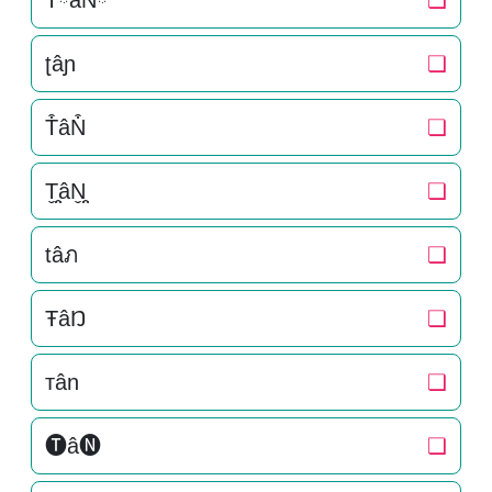
TིâNི
❏
ʈâɲ
❏
T͒âN͒
❏
T̬̤̯âN̬̤̯
❏
tâภ
❏
ŦâŊ
❏
тân
❏
🅣â🅝
❏