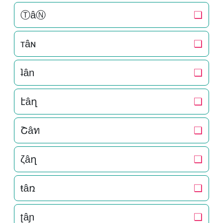
ⓉâⓃ
❏
тâɴ
❏
ʇân
❏
էâղ
❏
Շâท
❏
ζâղ
❏
ŧâռ
❏
ʈâɲ
❏