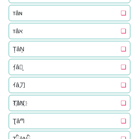
ᴛâɴ
❏
тâℵ
❏
T̝âN̝
❏
ｲ̝â刀̝
❏
ｲâ刀
❏
T҈âN҈
❏
Ʈâᘉ
❏