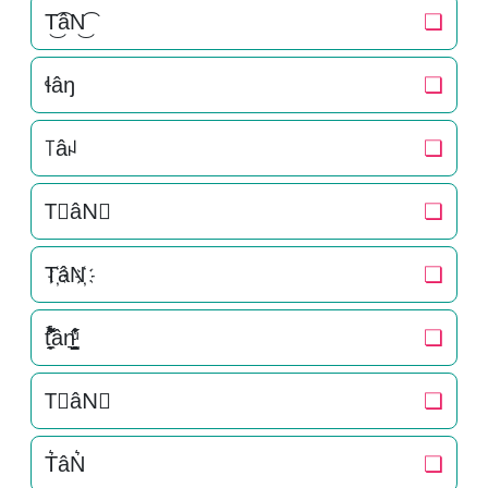
T͜͡âN͜͡
❏
ɬâŋ
❏
꓄âꈤ
❏
T⃟âN⃟
❏
T҉âN҉
❏
t̘̟̼̉̈́͐͋͌̊ân͉̠̙͉̗̺̋̋̔ͧ̊
❏
T⃗âN⃗
❏
T͛âN͛
❏