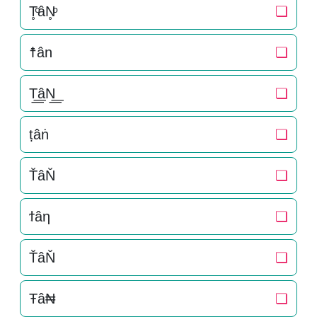
T̥ͦâN̥ͦ
❏
☨ân
❏
T͟͟âN͟͟
❏
ṭâṅ
❏
T̆âN̆
❏
ϯâη
❏
T̆âN̆
❏
Ŧâ₦
❏