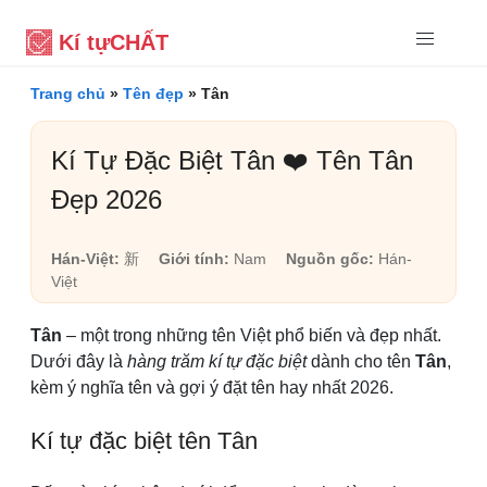
Kí tự
CHẤT
Trang chủ
»
Tên đẹp
»
Tân
Kí Tự Đặc Biệt Tân ❤️ Tên Tân
Đẹp 2026
Hán-Việt:
新
Giới tính:
Nam
Nguồn gốc:
Hán-
Việt
Tân
– một trong những tên Việt phổ biến và đẹp nhất.
Dưới đây là
hàng trăm kí tự đặc biệt
dành cho tên
Tân
,
kèm ý nghĩa tên và gợi ý đặt tên hay nhất 2026.
Kí tự đặc biệt tên Tân