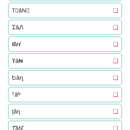
T⃒âN⃒
❏
ᏆâᏁ
❏
t̸ân̸
❏
Ŧâ₦
❏
Եâղ
❏
ᵀâᴺ
❏
ţâŋ
❏
T̺͆âN̺͆
❏