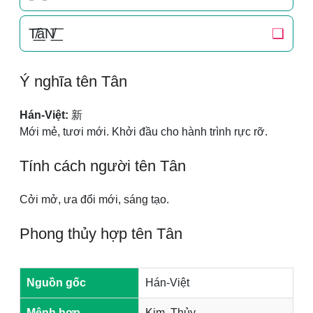
T̸͟͞âN̸͟͞
❏
Ý nghĩa tên Tân
Hán-Việt:
新
Mới mẻ, tươi mới. Khởi đầu cho hành trình rực rỡ.
Tính cách người tên Tân
Cởi mở, ưa đổi mới, sáng tạo.
Phong thủy hợp tên Tân
Nguồn gốc
Hán-Việt
Mệnh hợp
Kim, Thủy