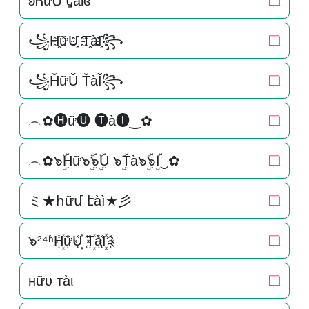
ʚᏂữᏌ Ꮏàiɞ
❏
꧁H҈ữU҈҈ T҈àI҈҈꧂
❏
꧁H̆ữŬ̆ T̆àĬ̆꧂
❏
︵✿🅗ữ🅤 🅣à🅘‿✿
❏
︵✿๖ۣۜHữ๖ۣۜ๖ۣۜU ๖ۣۜTà๖ۣۜ๖ۣۜI‿✿
❏
ミ★հữմ էàì★彡
❏
๖²⁴ʱH꙰ữU꙰꙰ T꙰àI꙰꙰༉
❏
нữυ тàι
❏