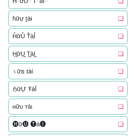
HིữUི TིàIི
❏
ɦữự ʈàɨ
❏
H͒ữU͒ T͒àI͒
❏
H̬̤̯ữU̬̤̯ T̬̤̯àI̬̤̯
❏
♄ữย tàί
❏
ℌữỰ ŦàĬ
❏
нữυ тàι
❏
🅗ữ🅤 🅣à🅘
❏