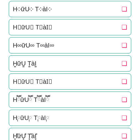
H༶ữU༶ T༶àI༶
❏
H⃕ữU⃕ T⃕àI⃕
❏
H∞ữU∞ T∞àI∞
❏
H͚ữU͚ T͚àI͚
❏
H⃒ữU⃒ T⃒àI⃒
❏
HཽữUཽ TཽàIཽ
❏
H༙ữU༙ T༙àI༙
❏
H͓̽ữU͓̽ T͓̽àI͓̽
❏