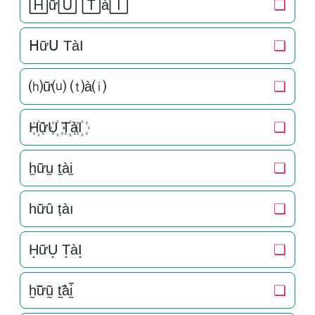
🄷ữ🅄 🅃à🄸
❏
ᕼữᑌ TàI
❏
⒣ữ⒰ ⒯à⒤
❏
H꙰ữU꙰ T꙰àI꙰
❏
h̫ữu̫ t̫ài̫
❏
һữȗ ṭàı
❏
H͙ữU͙ T͙àI͙
❏
h̰̃ữṵ̃ t̰̃àḭ̃
❏