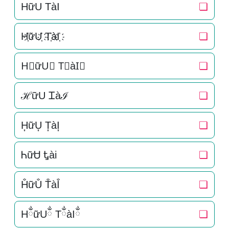
HữU TàI
❏
H҉ữU҉ T҉àI҉
❏
H⃜ữU⃜ T⃜àI⃜
❏
ℋữU Ꮖàℐ
❏
H͎ữU͎ T͎àI͎
❏
ᏂữᏌ Ꮏài
❏
H̐ữU̐ T̐àI̐
❏
HྂữUྂ TྂàIྂ
❏