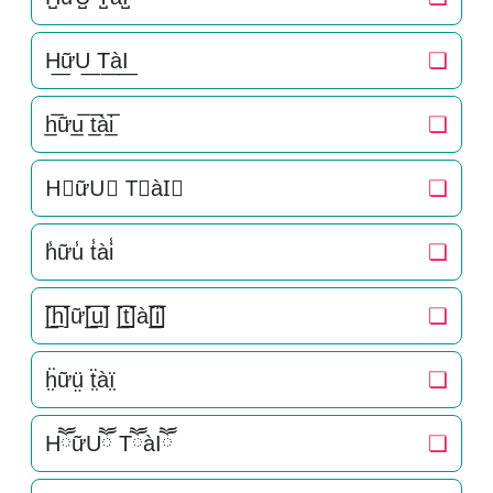
H͟ữU͟ T͟àI͟
❏
h̲̅ữu̲̅ t̲̅ài̲̅
❏
H⃣ữU⃣ T⃣àI⃣
❏
h̾ữu̾ t̾ài̾
❏
[̲̅h̲̅]ữ[̲̅u̲̅] [̲̅t̲̅]à[̲̅i̲̅]
❏
ḧ̤ữṳ̈ ẗ̤àï̤
❏
HཽữUཽ TཽàIཽ
❏