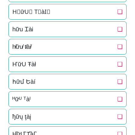
H⃒ữU⃒ T⃒àI⃒
❏
hữu ᏆàᎥ
❏
h̸ữu̸ t̸ài̸
❏
ҤữU Ŧàł
❏
հữմ Եàí
❏
ᴴữᵁ ᵀàᴵ
❏
ђữų ţàį
❏
H̺͆ữU̺͆ T̺͆àI̺͆
❏