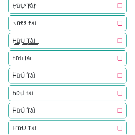
H̥ͦữU̥ͦ T̥ͦàI̥ͦ
❏
♄ữ☋ ☨àί
❏
H͟͟ữU͟͟ T͟͟àI͟͟
❏
һữȗ ṭàı
❏
H̆ữŬ T̆àĬ
❏
հữմ ϯàί
❏
H̆ữŬ T̆àĬ
❏
ҤữU Ŧàł
❏