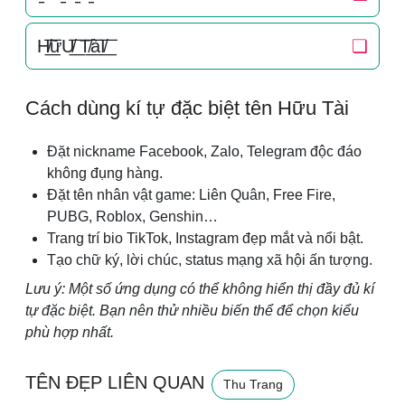
H̸͟͞ữU̸͟͞ T̸͟͞àI̸͟͞
❏
Cách dùng kí tự đặc biệt tên Hữu Tài
Đặt nickname Facebook, Zalo, Telegram độc đáo
không đụng hàng.
Đặt tên nhân vật game: Liên Quân, Free Fire,
PUBG, Roblox, Genshin…
Trang trí bio TikTok, Instagram đẹp mắt và nổi bật.
Tạo chữ ký, lời chúc, status mạng xã hội ấn tượng.
Lưu ý: Một số ứng dụng có thể không hiển thị đầy đủ kí
tự đặc biệt. Bạn nên thử nhiều biến thể để chọn kiểu
phù hợp nhất.
TÊN ĐẸP LIÊN QUAN
Thu Trang