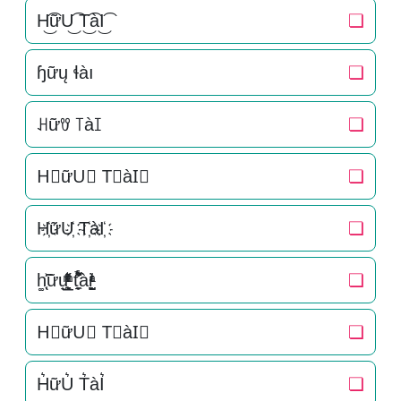
H͜͡ữU͜͡ T͜͡àI͜͡
❏
ɧữų ɬàı
❏
ꃅữꀎ ꓄àꀤ
❏
H⃟ữU⃟ T⃟àI⃟
❏
H҉ữU҉ T҉àI҉
❏
h͚̖̜̍̃͐ữu̟͎̲͕̼̳͉̲ͮͫͭ̋ͭ͛ͣ̈ t̘̟̼̉̈́͐͋͌̊ài̞̟̫̺ͭ̒ͭͣ
❏
H⃗ữU⃗ T⃗àI⃗
❏
H͛ữU͛ T͛àI͛
❏