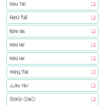
hữu 7à!
❏
ĤữÚ ŤàĨ
❏
ђữย tàเ
❏
hữü tàï
❏
hữú tàí
❏
ΉữЦ ƬàI
❏
んữu ｲàﾉ
❏
ⓗữⓤ ⓣàⓘ
❏