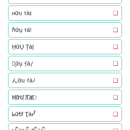
ʜữᴜ ᴛàɪ
❏
ℏữṳ тà!
❏
H̝ữU̝ T̝àI̝
❏
ん̝ữu̝ ｲ̝àﾉ̝
❏
んữu ｲàﾉ
❏
H҈ữU҈ T҈àI҈
❏
ᖺữᕰ Ʈàᓮ
❏