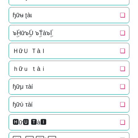
ɧữʉ ʈàɩ
❏
๖ۣۜHữ๖ۣۜU ๖ۣۜTà๖ۣۜI
❏
ＨữＵ ＴàＩ
❏
ｈữｕ ｔàｉ
❏
ɧữμ τàί
❏
ɧữύ τàί
❏
🅷ữ🆄 🆃à🅸
❏