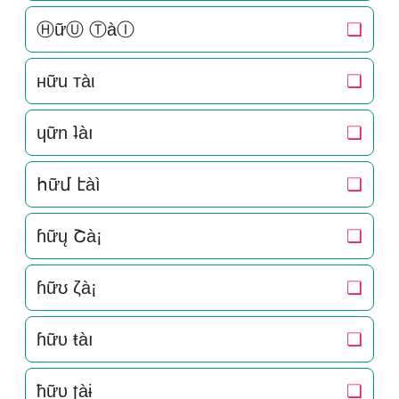
ⒽữⓊ ⓉàⒾ
❏
нữu тàι
❏
ɥữn ʇàı
❏
հữմ էàì
❏
ɦữų Շà¡
❏
ɦữʊ ζà¡
❏
ɦữυ ŧàı
❏
ħữυ ʈàɨ
❏