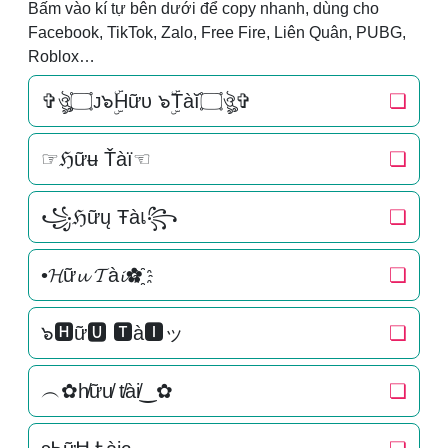
Bấm vào kí tự bên dưới để copy nhanh, dùng cho
Facebook, TikTok, Zalo, Free Fire, Liên Quân, PUBG,
Roblox…
✞ঔৣ۝ᴊ๖ۣۜHữυ ๖ۣۜTàĭ۝ঔৣ✞
❏
☞ℌữʉ Ťàї☜
❏
꧁ℌữų Ŧàเ꧂
❏
•𝓗ữ𝓾 𝓣à𝓲✿҈
❏
๖🅷ữ🆄 🆃à🅸ッ
❏
︵✿h̸ữu̸ t̸ài̸‿✿
❏