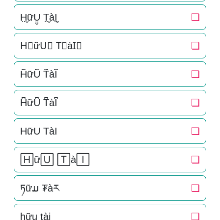
H̤̮ữṲ̮ T̤̮àI̤̮
❏
H⃘ữU⃘ T⃘àI⃘
❏
H᷈ữU᷈ T᷈àI᷈
❏
H͆ữU͆ T͆àI͆
❏
HữU TàI
❏
🄷ữ🅄 🅃à🄸
❏
ཏữມ ₮àར
❏
h̠ữu̠ t̠ài̠
❏