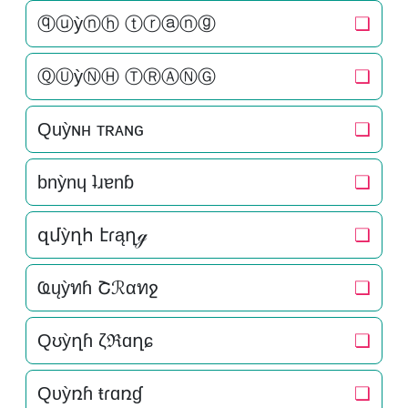
ⓠⓤỳⓝⓗ ⓣⓡⓐⓝⓖ
❏
ⓆⓊỳⓃⒽ ⓉⓇⒶⓃⒼ
❏
Quỳɴн тʀᴀɴԍ
❏
bnỳnɥ ʇɹɐnɓ
❏
զմỳղհ էɾąղℊ
❏
Ҩųỳทɦ Շℛαทջ
❏
Qʊỳղɦ ζℜɑղɕ
❏
Qυỳռɦ ŧɾɑռɠ
❏