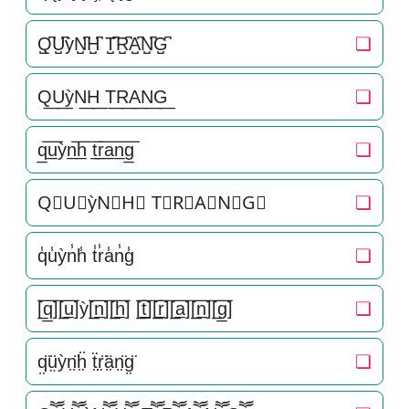
Q̺͆U̺͆ỳN̺͆H̺͆ T̺͆R̺͆A̺͆N̺͆G̺͆
❏
Q͟U͟ỳN͟H͟ T͟R͟A͟N͟G͟
❏
q̲̅u̲̅ỳn̲̅h̲̅ t̲̅r̲̅a̲̅n̲̅g̲̅
❏
Q⃣U⃣ỳN⃣H⃣ T⃣R⃣A⃣N⃣G⃣
❏
q̾u̾ỳn̾h̾ t̾r̾a̾n̾g̾
❏
[̲̅q̲̅][̲̅u̲̅]ỳ[̲̅n̲̅][̲̅h̲̅] [̲̅t̲̅][̲̅r̲̅][̲̅a̲̅][̲̅n̲̅][̲̅g̲̅]
❏
q̤̈ṳ̈ỳn̤̈ḧ̤ ẗ̤r̤̈ä̤n̤̈g̤̈
❏