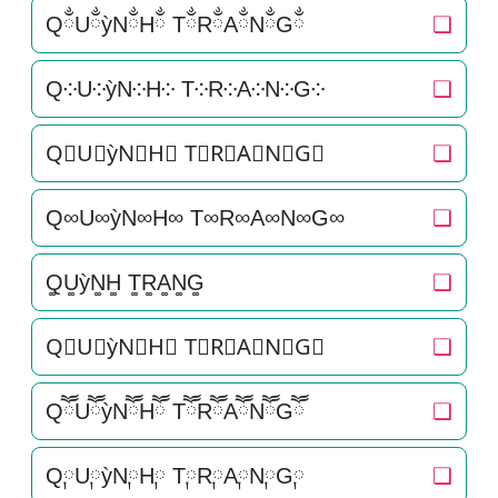
QྂUྂỳNྂHྂ TྂRྂAྂNྂGྂ
❏
Q༶U༶ỳN༶H༶ T༶R༶A༶N༶G༶
❏
Q⃕U⃕ỳN⃕H⃕ T⃕R⃕A⃕N⃕G⃕
❏
Q∞U∞ỳN∞H∞ T∞R∞A∞N∞G∞
❏
Q͚U͚ỳN͚H͚ T͚R͚A͚N͚G͚
❏
Q⃒U⃒ỳN⃒H⃒ T⃒R⃒A⃒N⃒G⃒
❏
QཽUཽỳNཽHཽ TཽRཽAཽNཽGཽ
❏
Q༙U༙ỳN༙H༙ T༙R༙A༙N༙G༙
❏