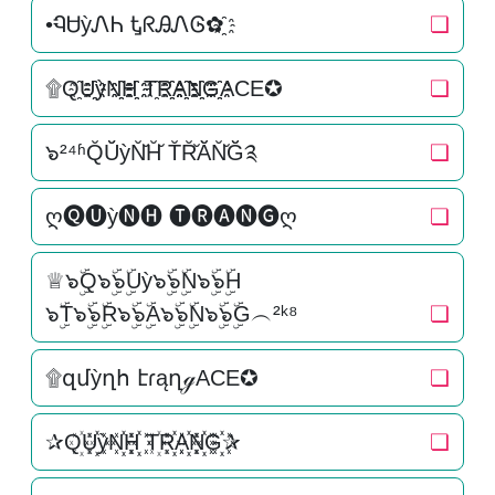
•ᏄᏌỳᏁᏂ ᎿᖇᎯᏁᎶ✿҈
❏
۩Q҈U҈҈ỳN҈҈H҈҈ T҈R҈҈A҈҈N҈҈G҈҈ACE✪
❏
๖²⁴ʱQ̆Ŭ̆ỳN̆̆H̆̆ T̆R̆̆Ă̆N̆̆Ğ̆༉
❏
ღ🅠🅤ỳ🅝🅗 🅣🅡🅐🅝🅖ღ
❏
♕๖ۣۜQ๖ۣۜ๖ۣۜUỳ๖ۣۜ๖ۣۜN๖ۣۜ๖ۣۜH
๖ۣۜT๖ۣۜ๖ۣۜR๖ۣۜ๖ۣۜA๖ۣۜ๖ۣۜN๖ۣۜ๖ۣۜG︵²ᵏ⁸
❏
۩զմỳղհ էɾąղℊACE✪
❏
✰Q꙰U꙰꙰ỳN꙰꙰H꙰꙰ T꙰R꙰꙰A꙰꙰N꙰꙰G꙰꙰✰
❏