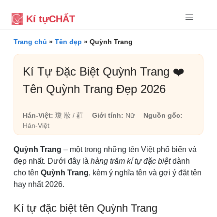
Kí tự
CHẤT
Trang chủ
»
Tên đẹp
»
Quỳnh Trang
Kí Tự Đặc Biệt Quỳnh Trang ❤️
Tên Quỳnh Trang Đẹp 2026
Hán-Việt:
瓊 妝 / 莊
Giới tính:
Nữ
Nguồn gốc:
Hán-Việt
Quỳnh Trang
– một trong những tên Việt phổ biến và
đẹp nhất. Dưới đây là
hàng trăm kí tự đặc biệt
dành
cho tên
Quỳnh Trang
, kèm ý nghĩa tên và gợi ý đặt tên
hay nhất 2026.
Kí tự đặc biệt tên Quỳnh Trang