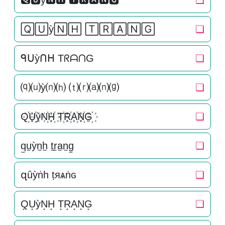
🆀🆄ỳ🅽🅷 🆃🆁🅰🅽🅶
❏
🅀🅄ỳ🄽🄷 🅃🅁🄰🄽🄶
❏
ᑫᑌỳᑎᕼ TᖇᗩᑎG
❏
⒬⒰ỳ⒩⒣ ⒯⒭⒜⒩⒢
❏
Q꙰U꙰ỳN꙰H꙰ T꙰R꙰A꙰N꙰G꙰
❏
q̫u̫ỳn̫h̫ t̫r̫a̫n̫g̫
❏
զȗỳṅһ ṭяѧṅɢ
❏
Q͙U͙ỳN͙H͙ T͙R͙A͙N͙G͙
❏