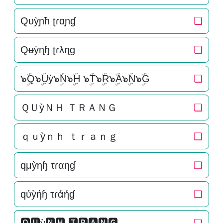
Qυỳɲħ ʈɾɑɲɠ
❏
Qʉỳɳɧ ʈɾλɳɡ
❏
๖ۣۜQ๖ۣۜUỳ๖ۣۜN๖ۣۜH ๖ۣۜT๖ۣۜR๖ۣۜA๖ۣۜN๖ۣۜG
❏
ＱＵỳＮＨ ＴＲＡＮＧ
❏
ｑｕỳｎｈ ｔｒａｎｇ
❏
qμỳηɧ τɾαηɠ
❏
qύỳήɧ τɾάήɠ
❏