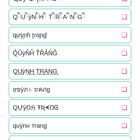
QིUིỳNིHི TིRིAིNིGི
❏
ɋựỳɲɦ ʈɾɑɲɠ
❏
Q͒U͒ỳN͒H͒ T͒R͒A͒N͒G͒
❏
Q̬̤̯U̬̤̯ỳN̬̤̯H̬̤̯ T̬̤̯R̬̤̯A̬̤̯N̬̤̯G̬̤̯
❏
ợยỳภ♄ tгคภg
❏
QỰỳŊℌ ŦƦᗛŊᎶ
❏
qυỳnн тrang
❏