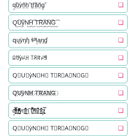
q̰̃ṵ̃ỳñ̰h̰̃ t̰̃r̰̃ã̰ñ̰g̰̃
❏
Q͜͡U͜͡ỳN͜͡H͜͡ T͜͡R͜͡A͜͡N͜͡G͜͡
❏
զųỳŋɧ ɬཞąŋɠ
❏
ꆰꀎỳꈤꃅ ꓄ꋪꍏꈤꁅ
❏
Q⃟U⃟ỳN⃟H⃟ T⃟R⃟A⃟N⃟G⃟
❏
Q҉U҉ỳN҉H҉ T҉R҉A҉N҉G҉
❏
q̥̳̭̘̳͔̹̄ͫ̔̌ͭ̿̓ͅu̟͎̲͕̼̳͉̲ͮͫͭ̋ͭ͛ͣ̈ỳn͉̠̙͉̗̺̋̋̔ͧ̊h͚̖̜̍̃͐ t̘̟̼̉̈́͐͋͌̊r̼̯̤̈ͭ̃ͨ̆a̘̫͈̭͌͛͌̇̇̍n͉̠̙͉̗̺̋̋̔ͧ̊g͎͚̥͎͔͕ͥ̿
❏
Q⃗U⃗ỳN⃗H⃗ T⃗R⃗A⃗N⃗G⃗
❏