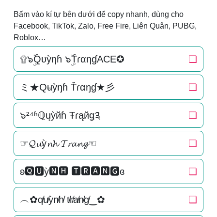
Bấm vào kí tự bên dưới để copy nhanh, dùng cho
Facebook, TikTok, Zalo, Free Fire, Liên Quân, PUBG,
Roblox…
۩๖ۣۜQυỳηɦ ๖ۣۜTɾαηɠACE✪
❏
ミ★Qʉỳŋɦ Ťɾαŋɠ★彡
❏
๖²⁴ʱℚųỳйɦ Ŧɾąйǥ༉
❏
☞𝓠𝓾ỳ𝓷𝓱 𝓣𝓻𝓪𝓷𝓰☜
❏
ʚ🆀🆄ỳ🅽🅷 🆃🆁🅰🅽🅶ɞ
❏
︵✿q̸u̸ỳn̸h̸ t̸r̸a̸n̸g̸‿✿
❏