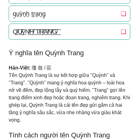
q̠u̠ỳn̠h̠ t̠r̠a̠n̠g̠
❏
Q̸͟͞U̸͟͞ỳN̸͟͞H̸͟͞ T̸͟͞R̸͟͞A̸͟͞N̸͟͞G̸͟͞
❏
Ý nghĩa tên Quỳnh Trang
Hán-Việt:
瓊 妝 / 莊
Tên Quỳnh Trang là sự kết hợp giữa "Quỳnh" và
"Trang". "Quỳnh" mang ý nghĩa hoa quỳnh – loài hoa
nở về đêm, đẹp lộng lẫy và quý hiếm. "Trang" gợi lên
trang điểm xinh đẹp hoặc đoan trang, nghiêm trang. Khi
ghép lại, Quỳnh Trang là cái tên đẹp gửi gắm cả hai
tầng ý nghĩa sâu sắc, vừa nhẹ nhàng vừa giàu khát
vọng.
Tính cách người tên Quỳnh Trang