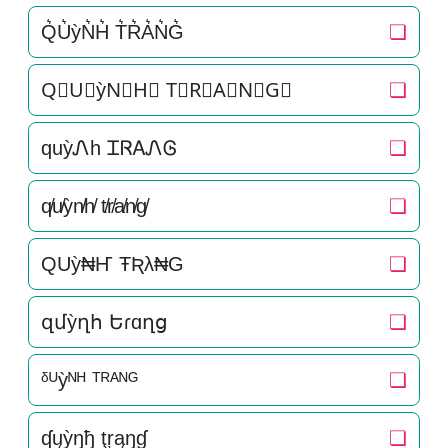
Q͛U͛ỳN͛H͛ T͛R͛A͛N͛G͛
❏
Q⃒U⃒ỳN⃒H⃒ T⃒R⃒A⃒N⃒G⃒
❏
quỳᏁh ᏆᏒᎪᏁᎶ
❏
q̸u̸ỳn̸h̸ t̸r̸a̸n̸g̸
❏
QUỳ₦Ҥ ŦƦλ₦G
❏
զմỳղհ Եɾɑղց
❏
ᵟᵁỳᴺᴴ ᵀᴿᴬᴺᴳ
❏
ʠųỳŋђ ţŗąŋɠ
❏