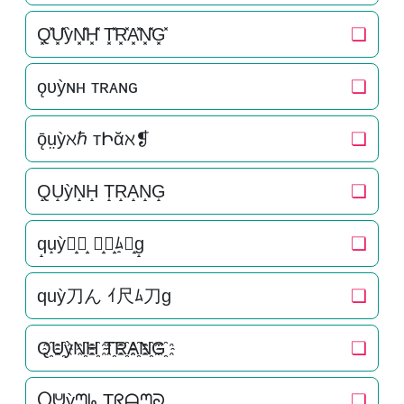
Q͓̽U͓̽ỳN͓̽H͓̽ T͓̽R͓̽A͓̽N͓̽G͓̽
❏
ǫᴜỳɴʜ ᴛʀᴀɴɢ
❏
ǭṳỳℵℏ тԻᾰℵ❡
❏
Q̝U̝ỳN̝H̝ T̝R̝A̝N̝G̝
❏
q̝u̝ỳ刀̝ん̝ ｲ̝尺̝ﾑ̝刀̝g̝
❏
quỳ刀ん ｲ尺ﾑ刀g
❏
Q҈U҈ỳN҈H҈ T҈R҈A҈N҈G҈
❏
Ⴓᕰỳᘉᖺ Ʈᖇᗩᘉᘐ
❏