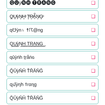
🅠🅤ỳ🅝🅗 🅣🅡🅐🅝🅖
❏
Q̥ͦU̥ͦỳN̥ͦH̥ͦ T̥ͦR̥ͦḀͦN̥ͦG̥ͦ
❏
q☋ỳn♄ ☨☈@ng
❏
Q͟͟U͟͟ỳN͟͟H͟͟ T͟͟R͟͟A͟͟N͟͟G͟͟
❏
qȗỳṅһ ṭŗåṅɢ
❏
Q̆ŬỳN̆H̆ T̆R̆ĂN̆Ğ
❏
զմỳηհ ϯɾαηɡ
❏
Q̆ŬỳN̆H̆ T̆R̆ĂN̆Ğ
❏