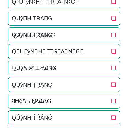
QཽUཽỳNཽHཽ TཽRཽAཽNཽGཽ
❏
QUỳΠH TRΔΠG
❏
Q҉U҉ỳN҉H҉ T҉R҉A҉N҉G҉
❏
Q⃜U⃜ỳN⃜H⃜ T⃜R⃜A⃜N⃜G⃜
❏
ℚUỳℕℋ ᏆℛᎯℕᎶ
❏
Q͎U͎ỳN͎H͎ T͎R͎A͎N͎G͎
❏
ᏄᏌỳᏁᏂ ᎿᖇᎯᏁᎶ
❏
Q̐U̐ỳN̐H̐ T̐R̐A̐N̐G̐
❏