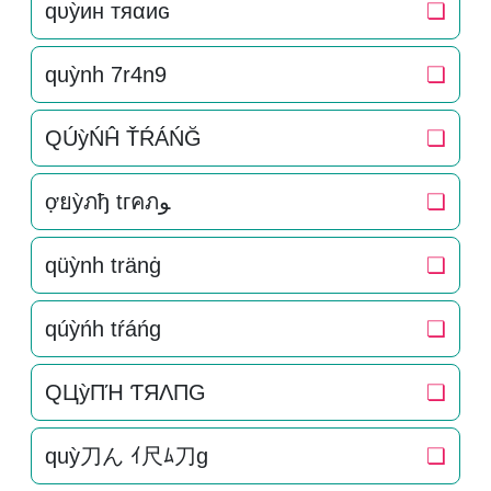
qυỳин тяαиɢ
❏
quỳnh 7r4n9
❏
QÚỳŃĤ ŤŔÁŃĞ
❏
ợยỳภђ tгคภﻮ
❏
qüỳnh tränġ
❏
qúỳńh tŕáńg
❏
QЦỳПΉ ƬЯΛПG
❏
quỳ刀ん ｲ尺ﾑ刀g
❏