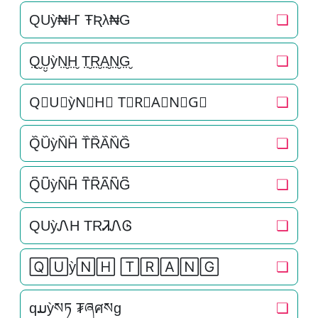
QUỳ₦Ҥ ŦƦλ₦G
❏
Q̤̮Ṳ̮ỳN̤̮H̤̮ T̤̮R̤̮A̤̮N̤̮G̤̮
❏
Q⃘U⃘ỳN⃘H⃘ T⃘R⃘A⃘N⃘G⃘
❏
Q᷈U᷈ỳN᷈H᷈ T᷈R᷈A᷈N᷈G᷈
❏
Q͆U͆ỳN͆H͆ T͆R͆A͆N͆G͆
❏
QUỳᏁH TRᏘᏁᎶ
❏
🅀🅄ỳ🄽🄷 🅃🅁🄰🄽🄶
❏
qມỳསཏ ₮ཞศསg
❏