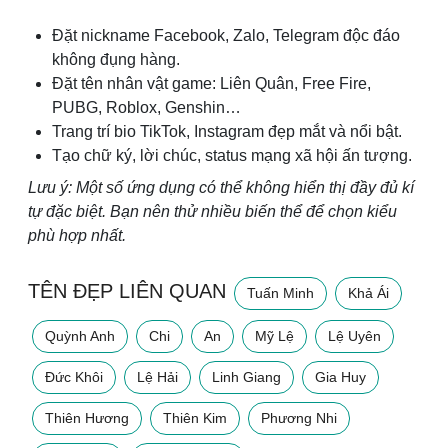
Đặt nickname Facebook, Zalo, Telegram độc đáo
không đụng hàng.
Đặt tên nhân vật game: Liên Quân, Free Fire,
PUBG, Roblox, Genshin…
Trang trí bio TikTok, Instagram đẹp mắt và nổi bật.
Tạo chữ ký, lời chúc, status mạng xã hội ấn tượng.
Lưu ý: Một số ứng dụng có thể không hiển thị đầy đủ kí
tự đặc biệt. Bạn nên thử nhiều biến thể để chọn kiểu
phù hợp nhất.
TÊN ĐẸP LIÊN QUAN
Tuấn Minh
Khả Ái
Quỳnh Anh
Chi
An
Mỹ Lệ
Lệ Uyên
Đức Khôi
Lệ Hải
Linh Giang
Gia Huy
Thiên Hương
Thiên Kim
Phương Nhi