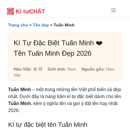
Kí tự
CHẤT
Trang chủ
»
Tên đẹp
»
Tuấn Minh
Kí Tự Đặc Biệt Tuấn Minh ❤️
Tên Tuấn Minh Đẹp 2026
Hán-Việt:
俊 明
Giới tính:
Nam
Nguồn gốc:
Hán-
Việt
Tuấn Minh
– một trong những tên Việt phổ biến và đẹp
nhất. Dưới đây là
hàng trăm kí tự đặc biệt
dành cho tên
Tuấn Minh
, kèm ý nghĩa tên và gợi ý đặt tên hay nhất
2026.
Kí tự đặc biệt tên Tuấn Minh