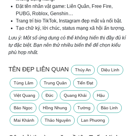
Đặt tên nhân vật game: Liên Quân, Free Fire,
PUBG, Roblox, Genshin…
Trang trí bio TikTok, Instagram đẹp mắt và nổi bật.
Tạo chữ ký, lời chúc, status mạng xã hội ấn tượng.
Lưu ý: Một số ứng dụng có thể không hiển thị đầy đủ kí
tự đặc biệt. Bạn nên thử nhiều biến thể để chọn kiểu
phù hợp nhất.
TÊN ĐẸP LIÊN QUAN
Thúy An
Diệu Linh
Tùng Lâm
Trung Quân
Tiến Đạt
Việt Quang
Đức
Quang Khải
Hậu
Bảo Ngọc
Hồng Nhung
Tường
Bảo Linh
Mai Khánh
Thảo Nguyên
Lan Phương