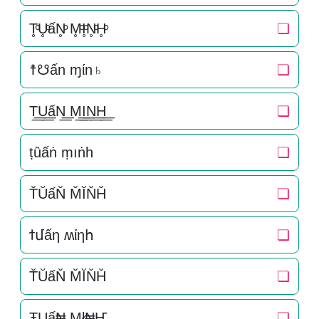
T̥ͦU̥ͦấN̥ͦ M̥ͦI̥ͦN̥ͦH̥ͦ
❏
☨☋ấn ɱίn♄
❏
T͟͟U͟͟ấN͟͟ M͟͟I͟͟N͟͟H͟͟
❏
ṭȗấṅ ṃıṅһ
❏
T̆ŬấN̆ M̆ĬN̆H̆
❏
ϯմấη ʍίηհ
❏
T̆ŬấN̆ M̆ĬN̆H̆
❏
ŦUấ₦ Mł₦Ҥ
❏