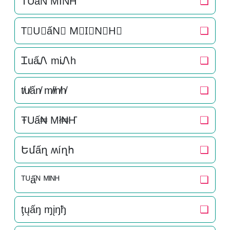
T͛U͛ấN͛ M͛I͛N͛H͛
❏
T⃒U⃒ấN⃒ M⃒I⃒N⃒H⃒
❏
ᏆuấᏁ mᎥᏁh
❏
t̸u̸ấn̸ m̸i̸n̸h̸
❏
ŦUấ₦ Mł₦Ҥ
❏
Եմấղ ʍíղհ
❏
ᵀᵁấᴺ ᴹᴵᴺᴴ
❏
ţųấŋ ɱįŋђ
❏