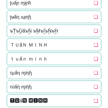
ʈυấɲ ɱɨɲħ
❏
ʈʉấɳ ɰɩɳɧ
❏
๖ۣۜT๖ۣۜUấ๖ۣۜN ๖ۣۜM๖ۣۜI๖ۣۜN๖ۣۜH
❏
ＴＵấＮ ＭＩＮＨ
❏
ｔｕấｎ ｍｉｎｈ
❏
τμấη ɱίηɧ
❏
τύấή ɱίήɧ
❏
🆃🆄ấ🅽 🅼🅸🅽🅷
❏