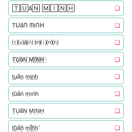
🅃🅄ấ🄽 🄼🄸🄽🄷
❏
Tᑌấᑎ ᗰIᑎᕼ
❏
⒯⒰ấ⒩ ⒨⒤⒩⒣
❏
T꙰U꙰ấN꙰ M꙰I꙰N꙰H꙰
❏
t̫u̫ấn̫ m̫i̫n̫h̫
❏
ṭȗấṅ ṃıṅһ
❏
T͙U͙ấN͙ M͙I͙N͙H͙
❏
t̰̃ṵ̃ấñ̰ m̰̃ḭ̃ñ̰h̰̃
❏