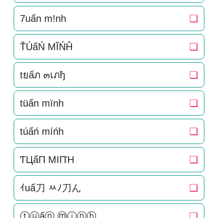
7uấn m!nh
❏
ŤÚấŃ MĨŃĤ
❏
tยấภ ๓เภђ
❏
tüấn mïnh
❏
túấń míńh
❏
ƬЦấП MIПΉ
❏
ｲuấ刀 ﾶﾉ刀ん
❏
ⓣⓤấⓝ ⓜⓘⓝⓗ
❏