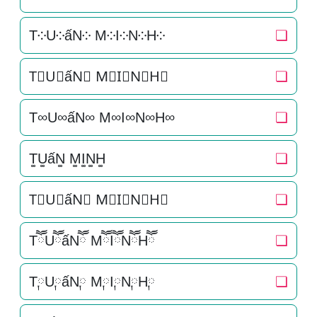
T༶U༶ấN༶ M༶I༶N༶H༶
❏
T⃕U⃕ấN⃕ M⃕I⃕N⃕H⃕
❏
T∞U∞ấN∞ M∞I∞N∞H∞
❏
T͚U͚ấN͚ M͚I͚N͚H͚
❏
T⃒U⃒ấN⃒ M⃒I⃒N⃒H⃒
❏
TཽUཽấNཽ MཽIཽNཽHཽ
❏
T༙U༙ấN༙ M༙I༙N༙H༙
❏