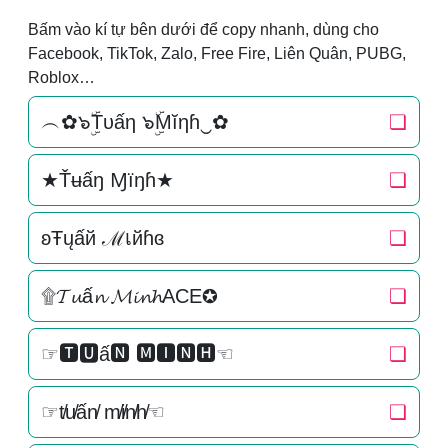
Bấm vào kí tự bên dưới để copy nhanh, dùng cho
Facebook, TikTok, Zalo, Free Fire, Liên Quân, PUBG,
Roblox…
︵✿๖ۣۜTυấη ๖ۣۜMĭηɦ‿✿
❏
★Ťʉấŋ Ɱїŋɦ★
❏
ʚŦųấй ℳเйɦɞ
❏
۩𝓣𝓾ấ𝓷 𝓜𝓲𝓷𝓱ACE✪
❏
☞🆃🆄ấ🅽 🅼🅸🅽🅷☜
❏
☞t̸u̸ấn̸ m̸i̸n̸h̸☜
❏