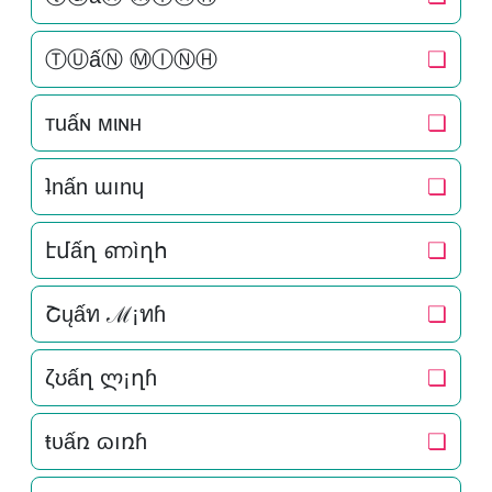
ⓉⓊấⓃ ⓂⒾⓃⒽ
❏
тuấɴ мιɴн
❏
ʇnấn ɯınɥ
❏
էմấղ ണìղհ
❏
Շųấท ℳ¡ทɦ
❏
ζʊấղ ლ¡ղɦ
❏
ŧυấռ ɷıռɦ
❏