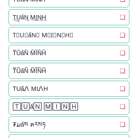
T̤̮Ṳ̮ấN̤̮ M̤̮I̤̮N̤̮H̤̮
❏
T⃘U⃘ấN⃘ M⃘I⃘N⃘H⃘
❏
T᷈U᷈ấN᷈ M᷈I᷈N᷈H᷈
❏
T͆U͆ấN͆ M͆I͆N͆H͆
❏
TUấᏁ MIᏁH
❏
🅃🅄ấ🄽 🄼🄸🄽🄷
❏
₮ມấས ฅརསཏ
❏