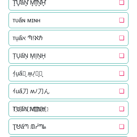
T͓̽U͓̽ấN͓̽ M͓̽I͓̽N͓̽H͓̽
❏
ᴛᴜấɴ ᴍɪɴʜ
❏
тṳấℵ Պ!ℵℏ
❏
T̝U̝ấN̝ M̝I̝N̝H̝
❏
ｲ̝u̝ấ刀̝ ʍ̝ﾉ̝刀̝ん̝
❏
ｲuấ刀 ʍﾉ刀ん
❏
T҈U҈ấN҈ M҈I҈N҈H҈
❏
Ʈᕰấᘉ ᙢᓮᘉᖺ
❏