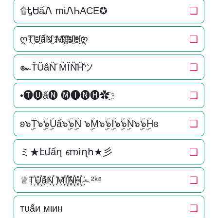
۩ᎿᏌấᏁ miᏁᏂACE✪
❏
ღT҈U҈҈ấN҈҈ M҈I҈҈N҈҈H҈҈ღ
❏
๛T̆Ŭ̆ấN̆̆ M̆Ĭ̆N̆̆H̆̆ツ
❏
•🅣🅤ấ🅝 🅜🅘🅝🅗✿҈
❏
ʚ๖ۣۜT๖ۣۜ๖ۣۜUấ๖ۣۜ๖ۣۜN ๖ۣۜM๖ۣۜ๖ۣۜI๖ۣۜ๖ۣۜN๖ۣۜ๖ۣۜHɞ
❏
ミ★էմấղ ണìղհ★彡
❏
♕T꙰U꙰꙰ấN꙰꙰ M꙰I꙰꙰N꙰꙰H꙰꙰︵²ᵏ⁸
❏
тυấи мιин
❏