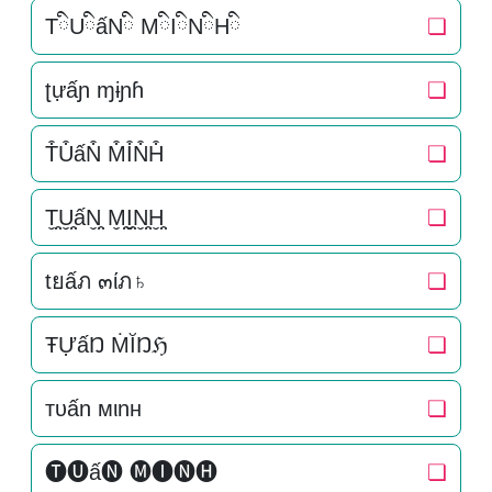
TིUིấNི MིIིNིHི
❏
ʈựấɲ ɱɨɲɦ
❏
T͒U͒ấN͒ M͒I͒N͒H͒
❏
T̬̤̯U̬̤̯ấN̬̤̯ M̬̤̯I̬̤̯N̬̤̯H̬̤̯
❏
tยấภ ๓ίภ♄
❏
ŦỰấŊ ṀĬŊℌ
❏
тυấn мιnн
❏
🅣🅤ấ🅝 🅜🅘🅝🅗
❏