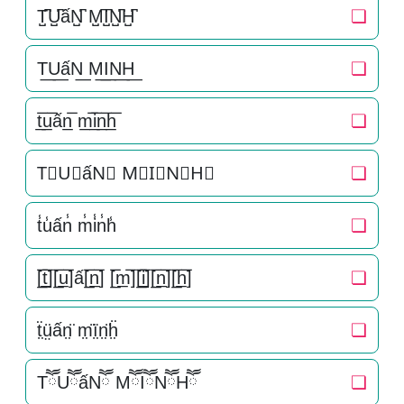
T̺͆U̺͆ấN̺͆ M̺͆I̺͆N̺͆H̺͆
❏
T͟U͟ấN͟ M͟I͟N͟H͟
❏
t̲̅u̲̅ấn̲̅ m̲̅i̲̅n̲̅h̲̅
❏
T⃣U⃣ấN⃣ M⃣I⃣N⃣H⃣
❏
t̾u̾ấn̾ m̾i̾n̾h̾
❏
[̲̅t̲̅][̲̅u̲̅]ấ[̲̅n̲̅] [̲̅m̲̅][̲̅i̲̅][̲̅n̲̅][̲̅h̲̅]
❏
ẗ̤ṳ̈ấn̤̈ m̤̈ï̤n̤̈ḧ̤
❏
TཽUཽấNཽ MཽIཽNཽHཽ
❏