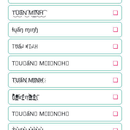
T͜͡U͜͡ấN͜͡ M͜͡I͜͡N͜͡H͜͡
❏
ɬųấŋ ɱıŋɧ
❏
꓄ꀎấꈤ ꎭꀤꈤꃅ
❏
T⃟U⃟ấN⃟ M⃟I⃟N⃟H⃟
❏
T҉U҉ấN҉ M҉I҉N҉H҉
❏
t̘̟̼̉̈́͐͋͌̊u̟͎̲͕̼̳͉̲ͮͫͭ̋ͭ͛ͣ̈ấn͉̠̙͉̗̺̋̋̔ͧ̊ m̘͈̺̪͓ͩ͂̾ͪ̀̋i̞̟̫̺ͭ̒ͭͣn͉̠̙͉̗̺̋̋̔ͧ̊h͚̖̜̍̃͐
❏
T⃗U⃗ấN⃗ M⃗I⃗N⃗H⃗
❏