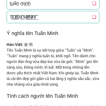
t̠u̠ấn̠ m̠i̠n̠h̠
❏
T̸͟͞U̸͟͞ấN̸͟͞ M̸͟͞I̸͟͞N̸͟͞H̸͟͞
❏
Ý nghĩa tên Tuấn Minh
Hán-Việt:
俊 明
Tên Tuấn Minh là sự kết hợp giữa "Tuấn" và "Minh".
"Tuấn" mang ý nghĩa tuấn tú, khôi ngô. Tên dành cho
người đàn ông vừa đẹp trai vừa tài giỏi. "Minh" gợi lên
sáng sủa, thông minh, trí tuệ. Một trong những tên
được yêu thích nhất Việt Nam. Khi ghép lại, Tuấn Minh
là cái tên đẹp gửi gắm cả hai tầng ý nghĩa sâu sắc, vừa
nhẹ nhàng vừa giàu khát vọng.
Tính cách người tên Tuấn Minh