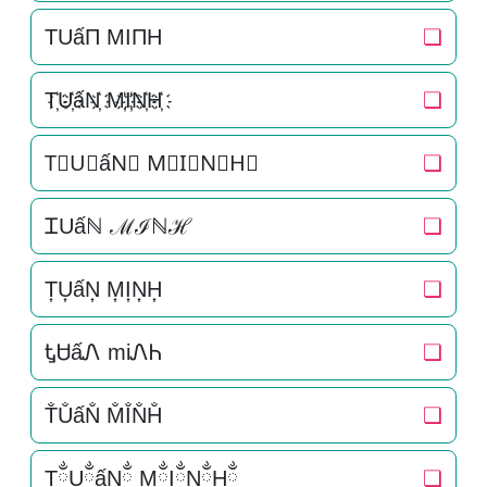
TUấΠ MIΠH
❏
T҉U҉ấN҉ M҉I҉N҉H҉
❏
T⃜U⃜ấN⃜ M⃜I⃜N⃜H⃜
❏
ᏆUấℕ ℳℐℕℋ
❏
T͎U͎ấN͎ M͎I͎N͎H͎
❏
ᎿᏌấᏁ miᏁᏂ
❏
T̐U̐ấN̐ M̐I̐N̐H̐
❏
TྂUྂấNྂ MྂIྂNྂHྂ
❏