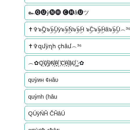
๛🅠🅤ỳ🅝🅗 🅒🅗â🅤ツ
✝✞๖ۣۜQ๖ۣۜ๖ۣۜUỳ๖ۣۜ๖ۣۜN๖ۣۜ๖ۣۜH ๖ۣۜC๖ۣۜ๖ۣۜHâ๖ۣۜ๖ۣۜU︵³
✝✞զմỳղհ çհâմ︵³⁶
︵✿Q꙰U꙰꙰ỳN꙰꙰H꙰꙰ C꙰H꙰꙰âU꙰꙰‿✿
qυỳин ¢нâυ
quỳnh (hâu
QÚỳŃĤ ČĤâÚ