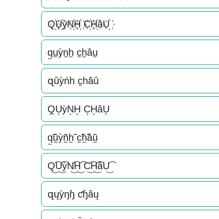
Q꙰U꙰ỳN꙰H꙰ C꙰H꙰âU꙰
q̫u̫ỳn̫h̫ c̫h̫âu̫
զȗỳṅһ c̫һâȗ
Q͙U͙ỳN͙H͙ C͙H͙âU͙
q̰̃ṵ̃ỳñ̰h̰̃ c̰̃h̰̃âṵ̃
Q͜͡U͜͡ỳN͜͡H͜͡ C͜͡H͜͡âU͜͡
զųỳŋɧ ƈɧâų