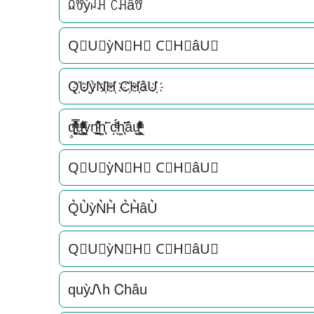
ꆰꀎỳꈤꃅ ꉓꃅâꀎ
Q⃟U⃟ỳN⃟H⃟ C⃟H⃟âU⃟
Q҉U҉ỳN҉H҉ C҉H҉âU҉
q̥̳̭̘̳͔̹̄ͫ̔̌ͭ̿̓ͅu̟͎̲͕̼̳͉̲ͮͫͭ̋ͭ͛ͣ̈ỳn͉̠̙͉̗̺̋̋̔ͧ̊h͚̖̜̍̃͐ c͔ͣͦ́́͂ͅh͚̖̜̍̃͐âu̟͎̲͕̼̳͉̲ͮͫͭ̋ͭ͛ͣ̈
Q⃗U⃗ỳN⃗H⃗ C⃗H⃗âU⃗
Q͛U͛ỳN͛H͛ C͛H͛âU͛
Q⃒U⃒ỳN⃒H⃒ C⃒H⃒âU⃒
quỳᏁh Ꮯhâu