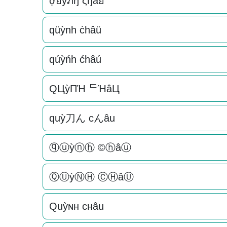
ợยỳภђ ςђâย
qüỳnh ċhâü
qúỳńh ćhâú
QЦỳПΉ ᄃΉâЦ
quỳ刀ん cんâu
ⓠⓤỳⓝⓗ ©ⓗâⓤ
ⓆⓊỳⓃⒽ ⒸⒽâⓊ
Quỳɴн cнâu