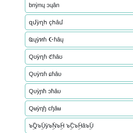
bnỳnɥ ɔɥân
զմỳղհ çհâմ
Ҩųỳทɦ ☪ɦâų
Qʊỳղɦ ℭɦâʊ
Qυỳռɦ ɕɦâυ
Qυỳɲħ ɔħâυ
Qʉỳɳɧ ͼɧâʉ
๖ۣۜQ๖ۣۜUỳ๖ۣۜN๖ۣۜH ๖ۣۜC๖ۣۜHâ๖ۣۜU