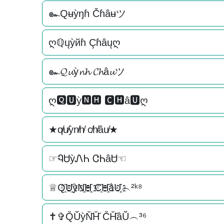
๛Qʉỳŋɦ Čɦâʉツ
ღℚųỳйɦ Çɦâųღ
๛𝓠𝓾ỳ𝓷𝓱 𝓒𝓱â𝓾ツ
ღ🆀🆄ỳ🅽🅷 🅲🅷â🆄ღ
★q̸u̸ỳn̸h̸ c̸h̸âu̸★
☞ᏄᏌỳᏁᏂ ᏣᏂâᏌ☜
♕Q҈U҈҈ỳN҈҈H҈҈ C҈H҈҈âU҈҈︵²ᵏ⁸
✝✞Q̆Ŭ̆ỳN̆̆H̆̆ C̆H̆̆âŬ̆︵³⁶