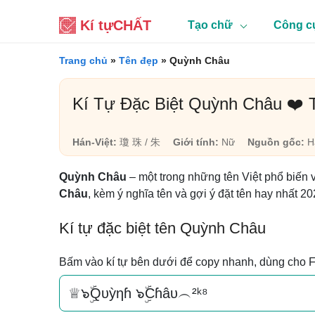
Kí tự
CHẤT
Tạo chữ
Công c
Trang chủ
»
Tên đẹp
»
Quỳnh Châu
Kí Tự Đặc Biệt Quỳnh Châu ❤️
Hán-Việt:
瓊 珠 / 朱
Giới tính:
Nữ
Nguồn gốc:
Há
Quỳnh Châu
– một trong những tên Việt phổ biến 
Châu
, kèm ý nghĩa tên và gợi ý đặt tên hay nhất 20
Kí tự đặc biệt tên Quỳnh Châu
Bấm vào kí tự bên dưới để copy nhanh, dùng cho 
♕๖ۣۜQυỳηɦ ๖ۣۜCɦâυ︵²ᵏ⁸