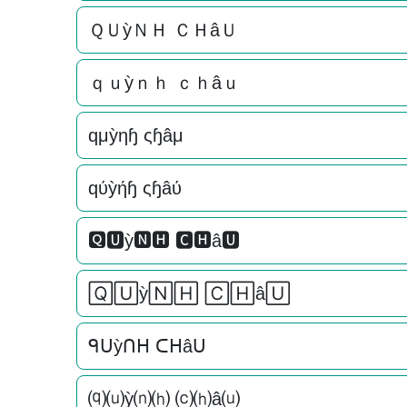
ＱＵỳＮＨ ＣＨâＵ
ｑｕỳｎｈ ｃｈâｕ
qμỳηɧ ςɧâμ
qύỳήɧ ςɧâύ
🆀🆄ỳ🅽🅷 🅲🅷â🆄
🅀🅄ỳ🄽🄷 🄲🄷â🅄
ᑫᑌỳᑎᕼ ᑕᕼâᑌ
⒬⒰ỳ⒩⒣ ⒞⒣â⒰