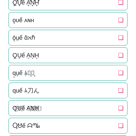
Q͓̽U͓̽ế A͓̽N͓̽H͓̽
❏
ǫᴜế ᴀɴʜ
❏
ǭṳế ᾰℵℏ
❏
Q̝U̝ế A̝N̝H̝
❏
q̝u̝ế ﾑ̝刀̝ん̝
❏
quế ﾑ刀ん
❏
Q҈U҈ế A҈N҈H҈
❏
Ⴓᕰế ᗩᘉᖺ
❏