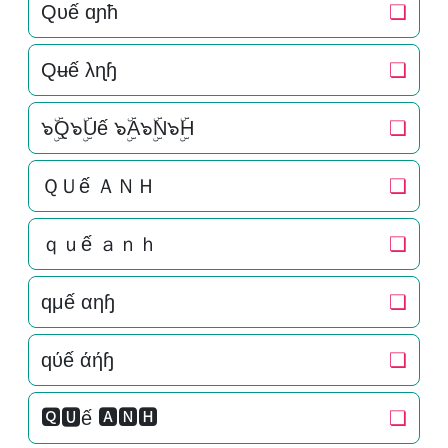
Qυế ɑɲħ
❏
Qʉế λɳɧ
❏
๖ۣۜQ๖ۣۜUế ๖ۣۜA๖ۣۜN๖ۣۜH
❏
ＱＵế ＡＮＨ
❏
ｑｕế ａｎｈ
❏
qμế αηɧ
❏
qύế άήɧ
❏
🆀🆄ế 🅰🅽🅷
❏