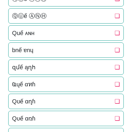
ⓆⓊế ⒶⓃⒽ
❏
Quế ᴀɴн
❏
bnế ɐnɥ
❏
զմế ąղհ
❏
Ҩųế αทɦ
❏
Qʊế ɑղɦ
❏
Qυế ɑռɦ
❏