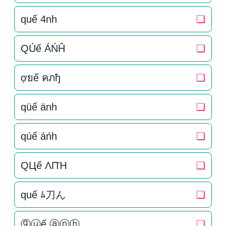
quế 4nh
❏
QÚế ÁŃĤ
❏
ợยế คภђ
❏
qüế änh
❏
qúế áńh
❏
QЦế ΛПΉ
❏
quế ﾑ刀ん
❏
ⓠⓤế ⓐⓝⓗ
❏