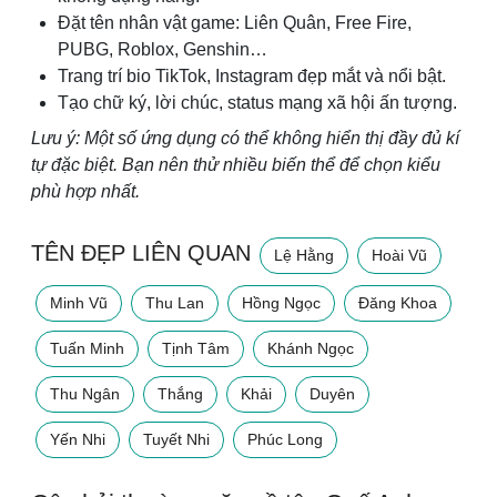
Đặt tên nhân vật game: Liên Quân, Free Fire,
PUBG, Roblox, Genshin…
Trang trí bio TikTok, Instagram đẹp mắt và nổi bật.
Tạo chữ ký, lời chúc, status mạng xã hội ấn tượng.
Lưu ý: Một số ứng dụng có thể không hiển thị đầy đủ kí
tự đặc biệt. Bạn nên thử nhiều biến thể để chọn kiểu
phù hợp nhất.
TÊN ĐẸP LIÊN QUAN
Lệ Hằng
Hoài Vũ
Minh Vũ
Thu Lan
Hồng Ngọc
Đăng Khoa
Tuấn Minh
Tịnh Tâm
Khánh Ngọc
Thu Ngân
Thắng
Khải
Duyên
Yến Nhi
Tuyết Nhi
Phúc Long