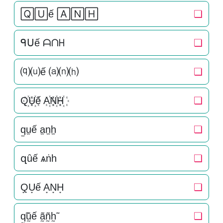
🅀🅄ế 🄰🄽🄷
❏
ᑫᑌế ᗩᑎᕼ
❏
⒬⒰ế ⒜⒩⒣
❏
Q꙰U꙰ế A꙰N꙰H꙰
❏
q̫u̫ế a̫n̫h̫
❏
զȗế ѧṅһ
❏
Q͙U͙ế A͙N͙H͙
❏
q̰̃ṵ̃ế ã̰ñ̰h̰̃
❏