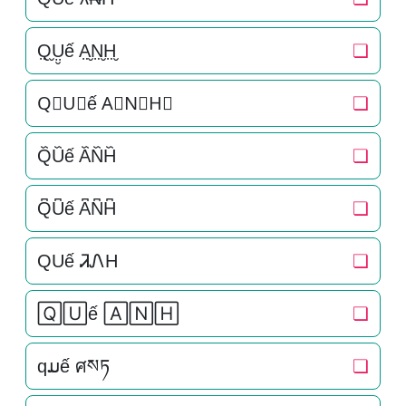
Q̤̮Ṳ̮ế A̤̮N̤̮H̤̮
❏
Q⃘U⃘ế A⃘N⃘H⃘
❏
Q᷈U᷈ế A᷈N᷈H᷈
❏
Q͆U͆ế A͆N͆H͆
❏
QUế ᏘᏁH
❏
🅀🅄ế 🄰🄽🄷
❏
qມế ศསཏ
❏