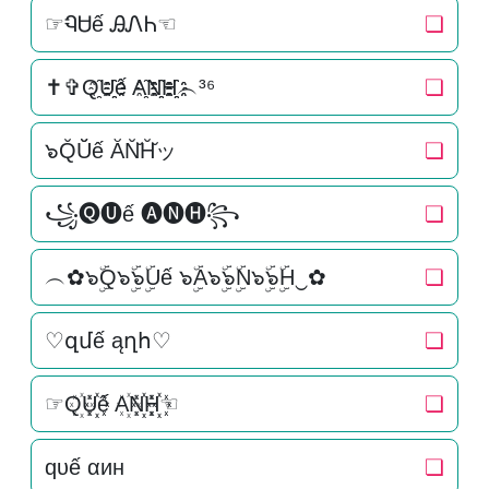
☞ᏄᏌế ᎯᏁᏂ☜
❏
✝✞Q҈U҈҈ế A҈N҈҈H҈҈︵³⁶
❏
๖Q̆Ŭ̆ế ĂN̆̆H̆̆ッ
❏
꧁🅠🅤ế 🅐🅝🅗꧂
❏
︵✿๖ۣۜQ๖ۣۜ๖ۣۜUế ๖ۣۜA๖ۣۜ๖ۣۜN๖ۣۜ๖ۣۜH‿✿
❏
♡զմế ąղհ♡
❏
☞Q꙰U꙰꙰ế A꙰N꙰꙰H꙰꙰☜
❏
qυế αин
❏