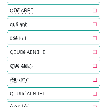
Q͜͡U͜͡ế A͜͡N͜͡H͜͡
❏
զųế ąŋɧ
❏
ꆰꀎế ꍏꈤꃅ
❏
Q⃟U⃟ế A⃟N⃟H⃟
❏
Q҉U҉ế A҉N҉H҉
❏
q̥̳̭̘̳͔̹̄ͫ̔̌ͭ̿̓ͅu̟͎̲͕̼̳͉̲ͮͫͭ̋ͭ͛ͣ̈ế a̘̫͈̭͌͛͌̇̇̍n͉̠̙͉̗̺̋̋̔ͧ̊h͚̖̜̍̃͐
❏
Q⃗U⃗ế A⃗N⃗H⃗
❏