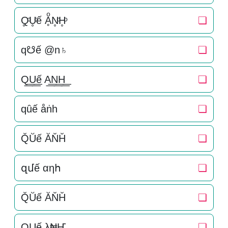
Q̥ͦU̥ͦế ḀͦN̥ͦH̥ͦ
❏
q☋ế @n♄
❏
Q͟͟U͟͟ế A͟͟N͟͟H͟͟
❏
qȗế åṅһ
❏
Q̆Ŭế ĂN̆H̆
❏
զմế αηհ
❏
Q̆Ŭế ĂN̆H̆
❏
QUế λ₦Ҥ
❏