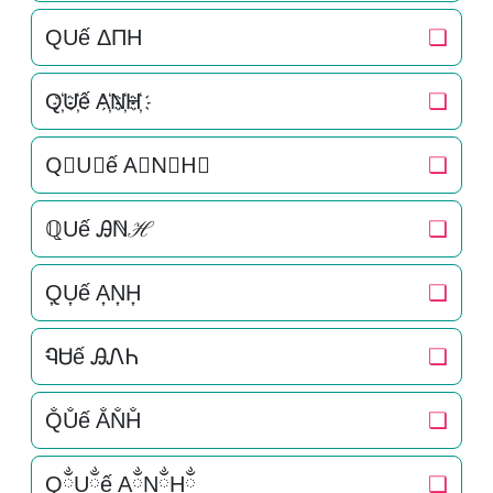
QUế ΔΠH
❏
Q҉U҉ế A҉N҉H҉
❏
Q⃜U⃜ế A⃜N⃜H⃜
❏
ℚUế Ꭿℕℋ
❏
Q͎U͎ế A͎N͎H͎
❏
ᏄᏌế ᎯᏁᏂ
❏
Q̐U̐ế A̐N̐H̐
❏
QྂUྂế AྂNྂHྂ
❏