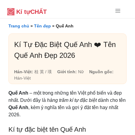
Kí tự
CHẤT
Trang chủ
»
Tên đẹp
»
Quế Anh
Kí Tự Đặc Biệt Quế Anh ❤️ Tên
Quế Anh Đẹp 2026
Hán-Việt:
桂 英 / 瑛
Giới tính:
Nữ
Nguồn gốc:
Hán-Việt
Quế Anh
– một trong những tên Việt phổ biến và đẹp
nhất. Dưới đây là
hàng trăm kí tự đặc biệt
dành cho tên
Quế Anh
, kèm ý nghĩa tên và gợi ý đặt tên hay nhất
2026.
Kí tự đặc biệt tên Quế Anh