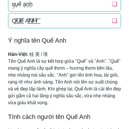
q̠u̠ế a̠n̠h̠
❏
Q̸͟͞U̸͟͞ế A̸͟͞N̸͟͞H̸͟͞
❏
Ý nghĩa tên Quế Anh
Hán-Việt:
桂 英 / 瑛
Tên Quế Anh là sự kết hợp giữa "Quế" và "Anh". "Quế"
mang ý nghĩa cây quế thơm – hương thơm bền lâu,
nhẹ nhàng mà sâu sắc. "Anh" gợi lên tinh hoa, tài giỏi,
rạng rỡ như ánh sáng. Tên Anh nói lên sự xuất chúng
và vẻ đẹp lấp lánh. Khi ghép lại, Quế Anh là cái tên đẹp
gửi gắm cả hai tầng ý nghĩa sâu sắc, vừa nhẹ nhàng
vừa giàu khát vọng.
Tính cách người tên Quế Anh