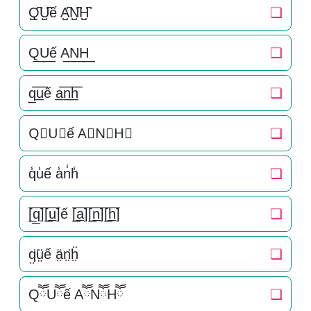
Q̺͆U̺͆ế A̺͆N̺͆H̺͆
❏
Q͟U͟ế A͟N͟H͟
❏
q̲̅u̲̅ế a̲̅n̲̅h̲̅
❏
Q⃣U⃣ế A⃣N⃣H⃣
❏
q̾u̾ế a̾n̾h̾
❏
[̲̅q̲̅][̲̅u̲̅]ế [̲̅a̲̅][̲̅n̲̅][̲̅h̲̅]
❏
q̤̈ṳ̈ế ä̤n̤̈ḧ̤
❏
QཽUཽế AཽNཽHཽ
❏