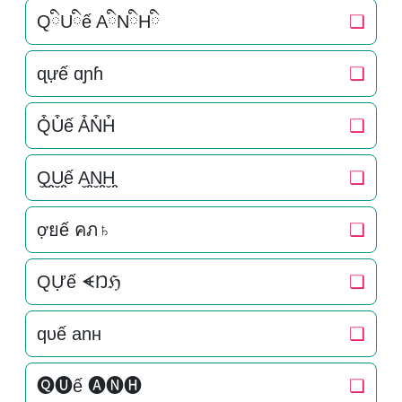
QིUིế AིNིHི
❏
ɋựế ɑɲɦ
❏
Q͒U͒ế A͒N͒H͒
❏
Q̬̤̯U̬̤̯ế A̬̤̯N̬̤̯H̬̤̯
❏
ợยế คภ♄
❏
QỰế ᗛŊℌ
❏
qυế anн
❏
🅠🅤ế 🅐🅝🅗
❏