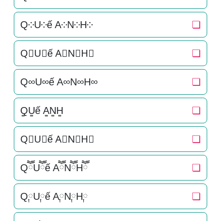
Q༶U༶ế A༶N༶H༶
❏
Q⃕U⃕ế A⃕N⃕H⃕
❏
Q∞U∞ế A∞N∞H∞
❏
Q͚U͚ế A͚N͚H͚
❏
Q⃒U⃒ế A⃒N⃒H⃒
❏
QཽUཽế AཽNཽHཽ
❏
Q༙U༙ế A༙N༙H༙
❏