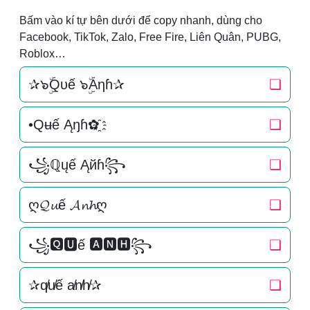
Bấm vào kí tự bên dưới để copy nhanh, dùng cho
Facebook, TikTok, Zalo, Free Fire, Liên Quân, PUBG,
Roblox…
✰๖ۣۜQυế ๖ۣۜAηɦ✰
❏
•Qʉế Ąŋɦ✿҈
❏
꧁ℚųế Ąйɦ꧂
❏
ღ𝓠𝓾ế 𝓐𝓷𝓱ღ
❏
꧁🆀🆄ế 🅰🅽🅷꧂
❏
✰q̸u̸ế a̸n̸h̸✰
❏