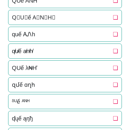
Q͛U͛ế A͛N͛H͛
❏
Q⃒U⃒ế A⃒N⃒H⃒
❏
quế ᎪᏁh
❏
q̸u̸ế a̸n̸h̸
❏
QUế λ₦Ҥ
❏
զմế ɑղհ
❏
ᵟᵁế ᴬᴺᴴ
❏
ʠųế ąŋђ
❏