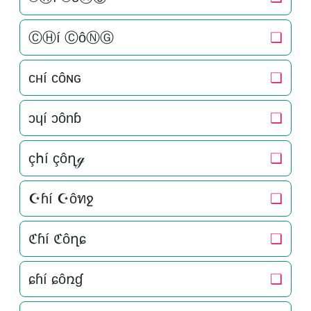
ⒸⒽí ⒸôⓃⒼ
❏
cнí côɴԍ
❏
ɔɥí ɔônɓ
❏
çհí çôղℊ
❏
☪ɦí ☪ôทջ
❏
ℭɦí ℭôղɕ
❏
ɕɦí ɕôռɠ
❏