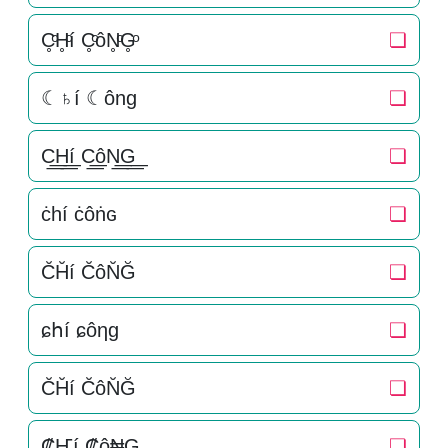
C̥ͦH̥ͦí C̥ͦôN̥ͦG̥ͦ
❏
☾♄í ☾ông
❏
C͟͟H͟͟í C͟͟ôN͟͟G͟͟
❏
ċһí ċôṅɢ
❏
C̆H̆í C̆ôN̆Ğ
❏
ɕհí ɕôηɡ
❏
C̆H̆í C̆ôN̆Ğ
❏
₡Ҥí ₡ô₦G
❏