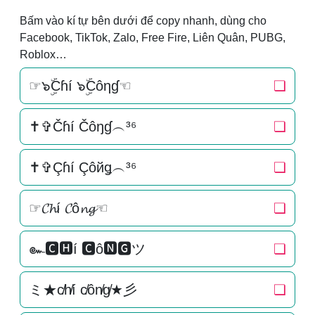
Bấm vào kí tự bên dưới để copy nhanh, dùng cho
Facebook, TikTok, Zalo, Free Fire, Liên Quân, PUBG,
Roblox…
☞๖ۣۜCɦí ๖ۣۜCôηɠ☜
❏
✝✞Čɦí Čôŋɠ︵³⁶
❏
✝✞Çɦí Çôйǥ︵³⁶
❏
☞𝓒𝓱í 𝓒ô𝓷𝓰☜
❏
๛🅲🅷í 🅲ô🅽🅶ツ
❏
ミ★c̸h̸í c̸ôn̸g̸★彡
❏