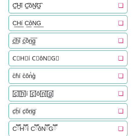
C̺͆H̺͆í C̺͆ôN̺͆G̺͆
❏
C͟H͟í C͟ôN͟G͟
❏
c̲̅h̲̅í c̲̅ôn̲̅g̲̅
❏
C⃣H⃣í C⃣ôN⃣G⃣
❏
c̾h̾í c̾ôn̾g̾
❏
[̲̅c̲̅][̲̅h̲̅]í [̲̅c̲̅]ô[̲̅n̲̅][̲̅g̲̅]
❏
c̤̈ḧ̤í c̤̈ôn̤̈g̤̈
❏
CཽHཽí CཽôNཽGཽ
❏