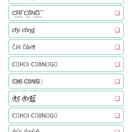
C͜͡H͜͡í C͜͡ôN͜͡G͜͡
❏
ƈɧí ƈôŋɠ
❏
ꉓꃅí ꉓôꈤꁅ
❏
C⃟H⃟í C⃟ôN⃟G⃟
❏
C҉H҉í C҉ôN҉G҉
❏
c͔ͣͦ́́͂ͅh͚̖̜̍̃͐í c͔ͣͦ́́͂ͅôn͉̠̙͉̗̺̋̋̔ͧ̊g͎͚̥͎͔͕ͥ̿
❏
C⃗H⃗í C⃗ôN⃗G⃗
❏