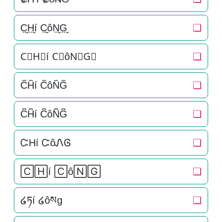
C̤̮H̤̮í C̤̮ôN̤̮G̤̮
❏
C⃘H⃘í C⃘ôN⃘G⃘
❏
C᷈H᷈í C᷈ôN᷈G᷈
❏
C͆H͆í C͆ôN͆G͆
❏
ᏨHí ᏨôᏁᎶ
❏
🄲🄷í 🄲ô🄽🄶
❏
໒ཏí ໒ôསg
❏