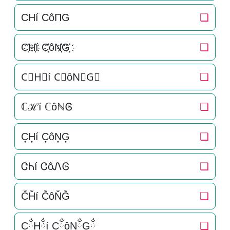
CHí CôΠG
❏
C҉H҉í C҉ôN҉G҉
❏
C⃜H⃜í C⃜ôN⃜G⃜
❏
ℂℋí ℂôℕᎶ
❏
C͎H͎í C͎ôN͎G͎
❏
ᏣᏂí ᏣôᏁᎶ
❏
C̐H̐í C̐ôN̐G̐
❏
CྂHྂí CྂôNྂGྂ
❏