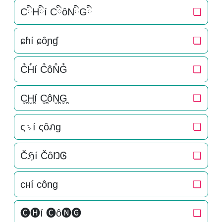
CིHིí CིôNིGི
❏
ɕɦí ɕôɲɠ
❏
C͒H͒í C͒ôN͒G͒
❏
C̬̤̯H̬̤̯í C̬̤̯ôN̬̤̯G̬̤̯
❏
ς♄í ςôภg
❏
Čℌí ČôŊᎶ
❏
cнí công
❏
🅒🅗í 🅒ô🅝🅖
❏