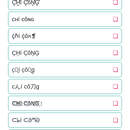
C͓̽H͓̽í C͓̽ôN͓̽G͓̽
❏
ᴄʜí ᴄôɴɢ
❏
ḉℏí ḉôℵ❡
❏
C̝H̝í C̝ôN̝G̝
❏
c̝ん̝í c̝ô刀̝g̝
❏
cんí cô刀g
❏
C҈H҈í C҈ôN҈G҈
❏
ᙅᖺí ᙅôᘉᘐ
❏