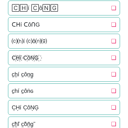
🄲🄷í 🄲ô🄽🄶
❏
ᑕᕼí ᑕôᑎG
❏
⒞⒣í ⒞ô⒩⒢
❏
C꙰H꙰í C꙰ôN꙰G꙰
❏
c̫h̫í c̫ôn̫g̫
❏
c̫һí c̫ôṅɢ
❏
C͙H͙í C͙ôN͙G͙
❏
c̰̃h̰̃í c̰̃ôñ̰g̰̃
❏