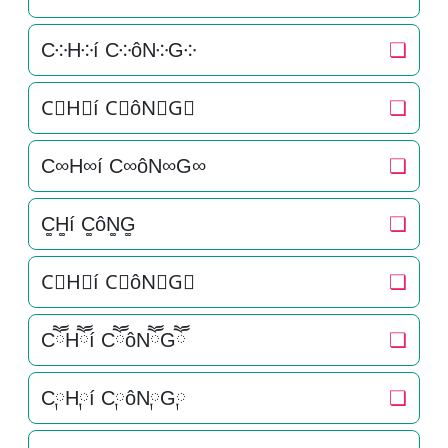
C༶H༶í C༶ôN༶G༶
❏
C⃕H⃕í C⃕ôN⃕G⃕
❏
C∞H∞í C∞ôN∞G∞
❏
C͚H͚í C͚ôN͚G͚
❏
C⃒H⃒í C⃒ôN⃒G⃒
❏
CཽHཽí CཽôNཽGཽ
❏
C༙H༙í C༙ôN༙G༙
❏