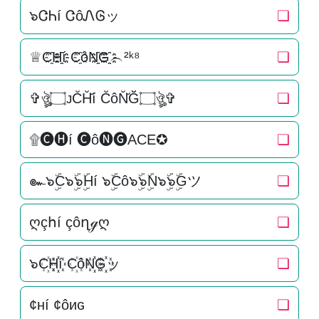
๖ᏣᏂí ᏣôᏁᎶッ
❏
♕C҈H҈҈í C҈ôN҈҈G҈҈︵²ᵏ⁸
❏
✞ঔৣ۝ᴊC̆H̆̆í C̆ôN̆̆Ğ̆۝ঔৣ✞
❏
۩🅒🅗í 🅒ô🅝🅖ACE✪
❏
๛๖ۣۜC๖ۣۜ๖ۣۜHí ๖ۣۜCô๖ۣۜ๖ۣۜN๖ۣۜ๖ۣۜGツ
❏
ღçհí çôղℊღ
❏
๖C꙰H꙰꙰í C꙰ôN꙰꙰G꙰꙰ッ
❏
¢нí ¢ôиɢ
❏