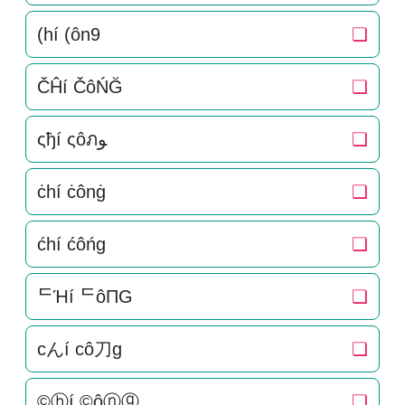
(hí (ôn9
❏
ČĤí ČôŃĞ
❏
ςђí ςôภﻮ
❏
ċhí ċônġ
❏
ćhí ćôńg
❏
ᄃΉí ᄃôПG
❏
cんí cô刀g
❏
©ⓗí ©ôⓝⓖ
❏