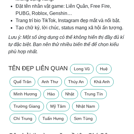
Đặt tên nhân vật game: Liên Quân, Free Fire,
PUBG, Roblox, Genshin…
Trang trí bio TikTok, Instagram đẹp mắt và nổi bật.
Tạo chữ ký, lời chúc, status mạng xã hội ấn tượng.
Lưu ý: Một số ứng dụng có thể không hiển thị đầy đủ kí
tự đặc biệt. Bạn nên thử nhiều biến thể để chọn kiểu
phù hợp nhất.
TÊN ĐẸP LIÊN QUAN
Long Vũ
Huệ
Quế Trân
Anh Thư
Thúy An
Khả Anh
Minh Hương
Hào
Nhật
Trung Tín
Trường Giang
Mỹ Tâm
Nhật Nam
Chí Trung
Tuấn Hưng
Sơn Tùng