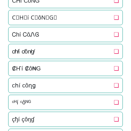
C͛H͛í C͛ôN͛G͛
❏
C⃒H⃒í C⃒ôN⃒G⃒
❏
Ꮯhí ᏟôᏁᎶ
❏
c̸h̸í c̸ôn̸g̸
❏
₡Ҥí ₡ô₦G
❏
ϲհí ϲôղց
❏
ᶜᴴí ᶜôᴺᴳ
❏
çђí çôŋɠ
❏