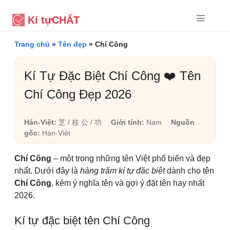
Kí tự
CHẤT
Trang chủ
»
Tên đẹp
»
Chí Công
Kí Tự Đặc Biệt Chí Công ❤️ Tên
Chí Công Đẹp 2026
Hán-Việt:
芝 / 枝 公 / 功
Giới tính:
Nam
Nguồn
gốc:
Hán-Việt
Chí Công
– một trong những tên Việt phổ biến và đẹp
nhất. Dưới đây là
hàng trăm kí tự đặc biệt
dành cho tên
Chí Công
, kèm ý nghĩa tên và gợi ý đặt tên hay nhất
2026.
Kí tự đặc biệt tên Chí Công