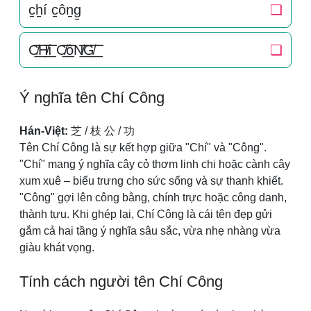
c̠h̠í c̠ôn̠g̠
❏
C̸͟͞H̸͟͞í C̸͟͞ôN̸͟͞G̸͟͞
❏
Ý nghĩa tên Chí Công
Hán-Việt:
芝 / 枝 公 / 功
Tên Chí Công là sự kết hợp giữa "Chí" và "Công".
"Chí" mang ý nghĩa cây cỏ thơm linh chi hoặc cành cây
xum xuê – biểu trưng cho sức sống và sự thanh khiết.
"Công" gợi lên công bằng, chính trực hoặc công danh,
thành tựu. Khi ghép lại, Chí Công là cái tên đẹp gửi
gắm cả hai tầng ý nghĩa sâu sắc, vừa nhẹ nhàng vừa
giàu khát vọng.
Tính cách người tên Chí Công