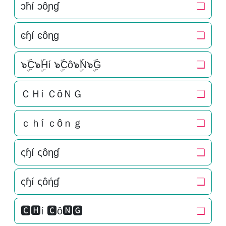
ɔħí ɔôɲɠ
❏
ͼɧí ͼôɳɡ
❏
๖ۣۜC๖ۣۜHí ๖ۣۜCô๖ۣۜN๖ۣۜG
❏
ＣＨí ＣôＮＧ
❏
ｃｈí ｃôｎｇ
❏
ςɧí ςôηɠ
❏
ςɧí ςôήɠ
❏
🅲🅷í 🅲ô🅽🅶
❏