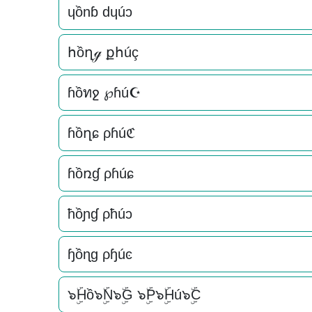
ɥồnɓ dɥúɔ
հồղℊ քհúç
ɦồทջ ℘ɦú☪
ɦồղɕ ρɦúℭ
ɦồռɠ ρɦúɕ
ħồɲɠ ρħúɔ
ɧồɳɡ ρɧúͼ
๖ۣۜHồ๖ۣۜN๖ۣۜG ๖ۣۜP๖ۣۜHú๖ۣۜC