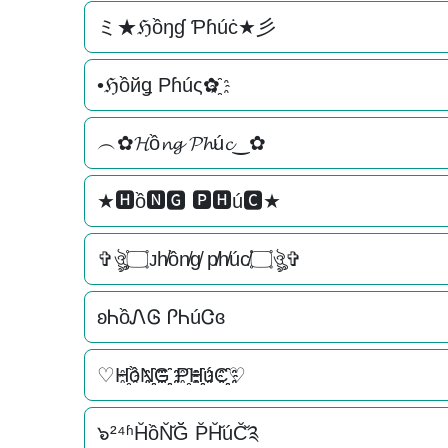
ミ★ℌồŋɠ Ƥɦúċ★彡
•ℌồйǥ Pɦúς✿҈
︵✿𝓗ồ𝓷𝓰 𝓟𝓱ú𝓬‿✿
★🅷ồ🅽🅶 🅿🅷ú🅲★
✞ঔৣ۝ᴊh̸ồn̸g̸ p̸h̸úc̸۝ঔৣ✞
ʚᏂồᏁᎶ ᎵᏂúᏣɞ
♡H҈ồN҈҈G҈҈ P҈H҈҈úC҈҈♡
๖²⁴ʱH̆ồN̆̆Ğ̆ P̆H̆̆úC̆̆༉