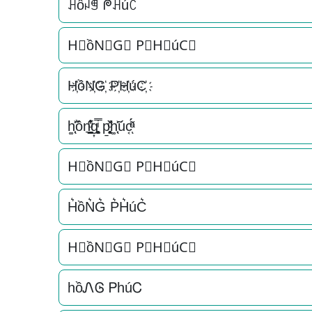
ꃅồꈤꁅ ᖘꃅúꉓ
H⃟ồN⃟G⃟ P⃟H⃟úC⃟
H҉ồN҉G҉ P҉H҉úC҉
h͚̖̜̍̃͐ồn͉̠̙͉̗̺̋̋̔ͧ̊g͎͚̥͎͔͕ͥ̿ p̱̱̬̻̞̩͎̌ͦ̏h͚̖̜̍̃͐úc͔ͣͦ́́͂ͅ
H⃗ồN⃗G⃗ P⃗H⃗úC⃗
H͛ồN͛G͛ P͛H͛úC͛
H⃒ồN⃒G⃒ P⃒H⃒úC⃒
hồᏁᎶ ᏢhúᏟ