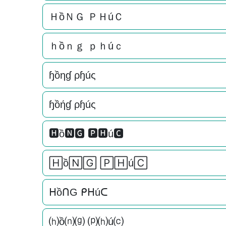
ＨồＮＧ ＰＨúＣ
ｈồｎｇ ｐｈúｃ
ɧồηɠ ρɧúς
ɧồήɠ ρɧúς
🅷ồ🅽🅶 🅿🅷ú🅲
🄷ồ🄽🄶 🄿🄷ú🄲
ᕼồᑎG ᑭᕼúᑕ
⒣ồ⒩⒢ ⒫⒣ú⒞