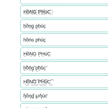
H꙰ồN꙰G꙰ P꙰H꙰úC꙰
h̫ồn̫g̫ p̫h̫úc̫
һồṅɢ ƿһúc̫
H͙ồN͙G͙ P͙H͙úC͙
h̰̃ồñ̰g̰̃ p̰̃h̰̃úc̰̃
H͜͡ồN͜͡G͜͡ P͜͡H͜͡úC͜͡
ɧồŋɠ ℘ɧúƈ