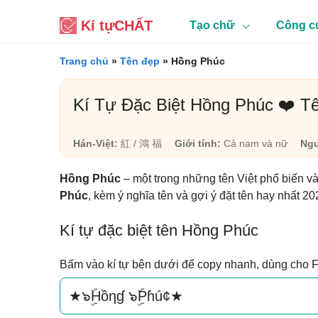
Kí tự
CHẤT
Tạo chữ
Công c
Trang chủ
»
Tên đẹp
»
Hồng Phúc
Kí Tự Đặc Biệt Hồng Phúc ❤️ T
Hán-Việt:
紅 / 鴻 福
Giới tính:
Cả nam và nữ
Ngu
Hồng Phúc
– một trong những tên Việt phổ biến v
Phúc
, kèm ý nghĩa tên và gợi ý đặt tên hay nhất 20
Kí tự đặc biệt tên Hồng Phúc
Bấm vào kí tự bên dưới để copy nhanh, dùng cho 
★๖ۣۜHồηɠ ๖ۣۜPɦú¢★