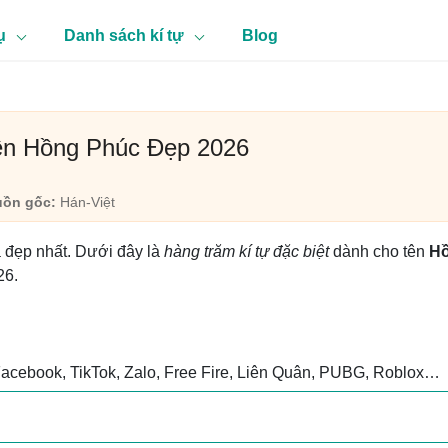
ụ
Danh sách kí tự
Blog
ên Hồng Phúc Đẹp 2026
ồn gốc:
Hán-Việt
à đẹp nhất. Dưới đây là
hàng trăm kí tự đặc biệt
dành cho tên
H
26.
Facebook, TikTok, Zalo, Free Fire, Liên Quân, PUBG, Roblox…