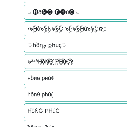
☞🅗ồ🅝🅖 🅟🅗ú🅒☜
•๖ۣۜHồ๖ۣۜ๖ۣۜN๖ۣۜ๖ۣۜG ๖ۣۜP๖ۣۜ๖ۣۜHú๖ۣۜ๖ۣۜC✿҈
♡հồղℊ քհúç♡
๖²⁴ʱH꙰ồN꙰꙰G꙰꙰ P꙰H꙰꙰úC꙰꙰༉
нồиɢ ρнú¢
hồn9 phú(
ĤồŃĞ PĤúČ