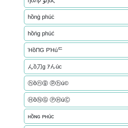
ђồภﻮ קђúς
hồnġ phúċ
hồńg phúć
ΉồПG PΉúᄃ
んồ刀g ｱんúc
ⓗồⓝⓖ ⓟⓗú©
ⒽồⓃⒼ ⓅⒽúⒸ
нồɴԍ ᴘнúc