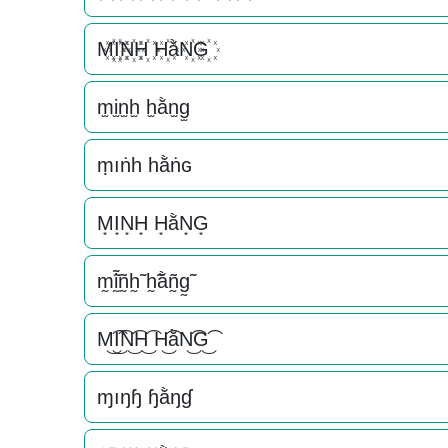
M꙰I꙰N꙰H꙰ H꙰ằN꙰G꙰
m̫i̫n̫h̫ h̫ằn̫g̫
ṃıṅһ һằṅɢ
M͙I͙N͙H͙ H͙ằN͙G͙
m̰̃ḭ̃ñ̰h̰̃ h̰̃ằñ̰g̰̃
M͜͡I͜͡N͜͡H͜͡ H͜͡ằN͜͡G͜͡
ɱıŋɧ ɧằŋɠ