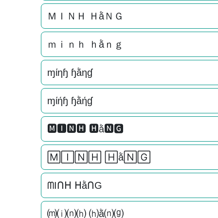
ＭＩＮＨ ＨằＮＧ
ｍｉｎｈ ｈằｎｇ
ɱίηɧ ɧằηɠ
ɱίήɧ ɧằήɠ
🅼🅸🅽🅷 🅷ằ🅽🅶
🄼🄸🄽🄷 🄷ằ🄽🄶
ᗰIᑎᕼ ᕼằᑎG
⒨⒤⒩⒣ ⒣ằ⒩⒢