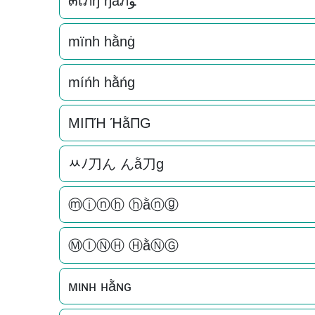
๓เภђ ђằภﻮ
mïnh hằnġ
míńh hằńg
MIПΉ ΉằПG
ﾶﾉ刀ん んằ刀g
ⓜⓘⓝⓗ ⓗằⓝⓖ
ⓂⒾⓃⒽ ⒽằⓃⒼ
мιɴн нằɴԍ