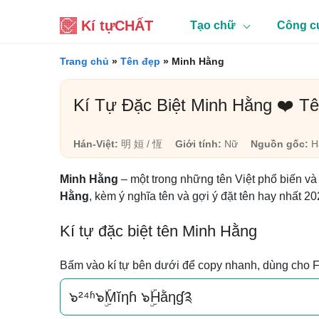
Kí tự
CHẤT
Tạo chữ
Công c
Trang chủ
»
Tên đẹp
»
Minh Hằng
Kí Tự Đặc Biệt Minh Hằng ❤️ T
Hán-Việt:
明 姮 / 恆
Giới tính:
Nữ
Nguồn gốc:
Há
Minh Hằng
– một trong những tên Việt phổ biến và
Hằng
, kèm ý nghĩa tên và gợi ý đặt tên hay nhất 20
Kí tự đặc biệt tên Minh Hằng
Bấm vào kí tự bên dưới để copy nhanh, dùng cho 
๖²⁴ʱ๖ۣۜMĭηɦ ๖ۣۜHằηɠ༉