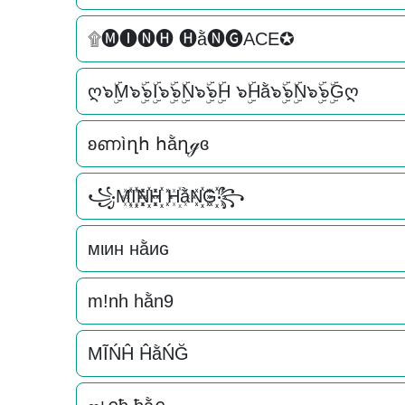
۩🅜🅘🅝🅗 🅗ằ🅝🅖ACE✪
ღ๖ۣۜM๖ۣۜ๖ۣۜI๖ۣۜ๖ۣۜN๖ۣۜ๖ۣۜH ๖ۣۜHằ๖ۣۜ๖ۣۜN๖ۣۜ๖ۣۜGღ
ʚണìղհ հằղℊɞ
꧁M꙰I꙰꙰N꙰꙰H꙰꙰ H꙰ằN꙰꙰G꙰꙰꧂
мιин нằиɢ
m!nh hằn9
MĨŃĤ ĤằŃĞ