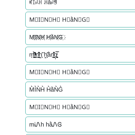
ꎭꀤꈤꃅ ꃅằꈤꁅ
M⃟I⃟N⃟H⃟ H⃟ằN⃟G⃟
M҉I҉N҉H҉ H҉ằN҉G҉
m̘͈̺̪͓ͩ͂̾ͪ̀̋i̞̟̫̺ͭ̒ͭͣn͉̠̙͉̗̺̋̋̔ͧ̊h͚̖̜̍̃͐ h͚̖̜̍̃͐ằn͉̠̙͉̗̺̋̋̔ͧ̊g͎͚̥͎͔͕ͥ̿
M⃗I⃗N⃗H⃗ H⃗ằN⃗G⃗
M͛I͛N͛H͛ H͛ằN͛G͛
M⃒I⃒N⃒H⃒ H⃒ằN⃒G⃒
mᎥᏁh hằᏁᎶ