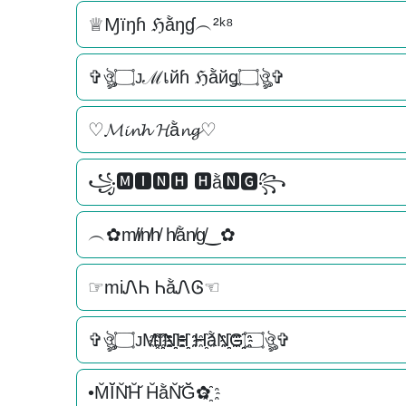
♕Ɱїŋɦ ℌằŋɠ︵²ᵏ⁸
✞ঔৣ۝ᴊℳเйɦ ℌằйǥ۝ঔৣ✞
♡𝓜𝓲𝓷𝓱 𝓗ằ𝓷𝓰♡
꧁🅼🅸🅽🅷 🅷ằ🅽🅶꧂
︵✿m̸i̸n̸h̸ h̸ằn̸g̸‿✿
☞miᏁᏂ ᏂằᏁᎶ☜
✞ঔৣ۝ᴊM҈I҈҈N҈҈H҈҈ H҈ằN҈҈G҈҈۝ঔৣ✞
•M̆Ĭ̆N̆̆H̆̆ H̆ằN̆̆Ğ̆✿҈