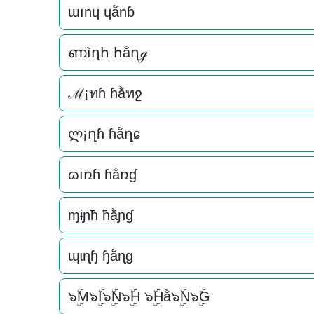
ɯınɥ ɥằnɓ
ണìղհ հằղℊ
ℳ¡ทɦ ɦằทջ
ლ¡ղɦ ɦằղɕ
ɷıռɦ ɦằռɠ
ɱɨɲħ ħằɲɠ
ɰɩɳɧ ɧằɳɡ
๖ۣۜM๖ۣۜI๖ۣۜN๖ۣۜH ๖ۣۜHằ๖ۣۜN๖ۣۜG