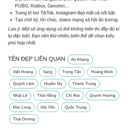
PUBG, Roblox, Genshin…
Trang trí bio TikTok, Instagram đẹp mắt và nổi bật.
Tạo chữ ký, lời chúc, status mạng xã hội ấn tượng.
Lưu ý: Một số ứng dụng có thể không hiển thị đầy đủ kí
tự đặc biệt. Bạn nên thử nhiều biến thể để chọn kiểu
phù hợp nhất.
TÊN ĐẸP LIÊN QUAN
An Khang
Việt Hoàng
Sang
Trọng Tấn
Hoàng Minh
Quỳnh Lâm
Huyền My
Thành Trung
Nhật Lệ
Thái Hằng
Chi Mai
Quỳnh Hương
Đức Long
Hải Yến
Quốc Trung
Thái Dương