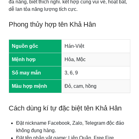
đa năng, biết thích nghi. kết hợp cùng vui vẻ, hoạt bát,
dễ lan tỏa năng lượng tích cực.
Phong thủy hợp tên Khả Hân
Nguồn gốc
Hán-Việt
Mệnh hợp
Hỏa, Mộc
Số may mắn
3, 6, 9
Màu hợp mệnh
Đỏ, cam, hồng
Cách dùng kí tự đặc biệt tên Khả Hân
Đặt nickname Facebook, Zalo, Telegram độc đáo
không đụng hàng.
Đặt tên nhân vật game: Liên Quân, Free Fire,