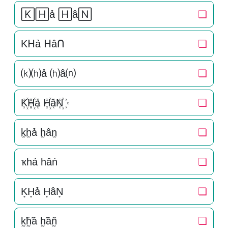
🄺🄷ả 🄷â🄽
❏
Kᕼả ᕼâᑎ
❏
⒦⒣ả ⒣â⒩
❏
K꙰H꙰ả H꙰âN꙰
❏
k̫h̫ả h̫ân̫
❏
ҡһả һâṅ
❏
K͙H͙ả H͙âN͙
❏
k̰̃h̰̃ả h̰̃âñ̰
❏