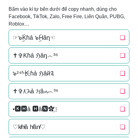
Bấm vào kí tự bên dưới để copy nhanh, dùng cho
Facebook, TikTok, Zalo, Free Fire, Liên Quân, PUBG,
Roblox…
☞๖ۣۜKɦả ๖ۣۜHâη☜
❏
✝✞Ƙɦả ℌâŋ︵³⁶
❏
๖²⁴ʱ长ɦả ℌâй༉
❏
✝✞𝓚𝓱ả 𝓗â𝓷︵³⁶
❏
•🅺🅷ả 🅷â🅽✿҈
❏
♡k̸h̸ả h̸ân̸♡
❏