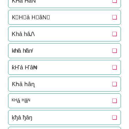
K͛H͛ả H͛âN͛
❏
K⃒H⃒ả H⃒âN⃒
❏
Ꮶhả hâᏁ
❏
k̸h̸ả h̸ân̸
❏
ƙҤả Ҥâ₦
❏
Ƙհả հâղ
❏
ᴷᴴả ᴴâᴺ
❏
ķђả ђâŋ
❏