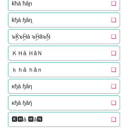
ƙħả ħâɲ
❏
ƙɧả ɧâɳ
❏
๖ۣۜK๖ۣۜHả ๖ۣۜHâ๖ۣۜN
❏
ＫＨả ＨâＮ
❏
ｋｈả ｈâｎ
❏
κɧả ɧâη
❏
κɧả ɧâή
❏
🅺🅷ả 🅷â🅽
❏