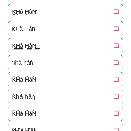
K̥ͦH̥ͦả H̥ͦâN̥ͦ
❏
ƙ♄ả ♄ân
❏
K͟͟H͟͟ả H͟͟âN͟͟
❏
ҡһả һâṅ
❏
K̆H̆ả H̆âN̆
❏
Ƙհả հâη
❏
K̆H̆ả H̆âN̆
❏
ƙҤả Ҥâ₦
❏