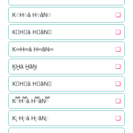
K༶H༶ả H༶âN༶
❏
K⃕H⃕ả H⃕âN⃕
❏
K∞H∞ả H∞âN∞
❏
K͚H͚ả H͚âN͚
❏
K⃒H⃒ả H⃒âN⃒
❏
KཽHཽả HཽâNཽ
❏
K༙H༙ả H༙âN༙
❏