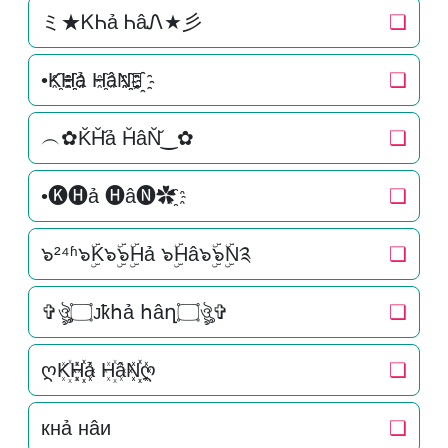
ミ★ᏦᏂả ᏂâᏁ★彡
❏
•K҈H҈҈ả H҈âN҈҈✿҈
❏
︵✿K̆H̆̆ả H̆âN̆̆‿✿
❏
•🅚🅗ả 🅗â🅝✿҈
❏
๖²⁴ʱ๖ۣۜK๖ۣۜ๖ۣۜHả ๖ۣۜHâ๖ۣۜ๖ۣۜN༉
❏
✞ঔৣ۝ᴊҟհả հâղ۝ঔৣ✞
❏
ღK꙰H꙰꙰ả H꙰âN꙰꙰ღ
❏
кнả нâи
❏