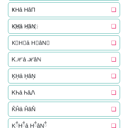
ҜHả HâΠ
❏
K҉H҉ả H҉âN҉
❏
K⃜H⃜ả H⃜âN⃜
❏
Ꮶℋả ℋâℕ
❏
K͎H͎ả H͎âN͎
❏
ᏦᏂả ᏂâᏁ
❏
K̐H̐ả H̐âN̐
❏
KྂHྂả HྂâNྂ
❏