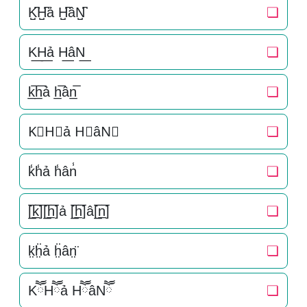
K̺͆H̺͆ả H̺͆âN̺͆
❏
K͟H͟ả H͟âN͟
❏
k̲̅h̲̅ả h̲̅ân̲̅
❏
K⃣H⃣ả H⃣âN⃣
❏
k̾h̾ả h̾ân̾
❏
[̲̅k̲̅][̲̅h̲̅]ả [̲̅h̲̅]â[̲̅n̲̅]
❏
k̤̈ḧ̤ả ḧ̤ân̤̈
❏
KཽHཽả HཽâNཽ
❏