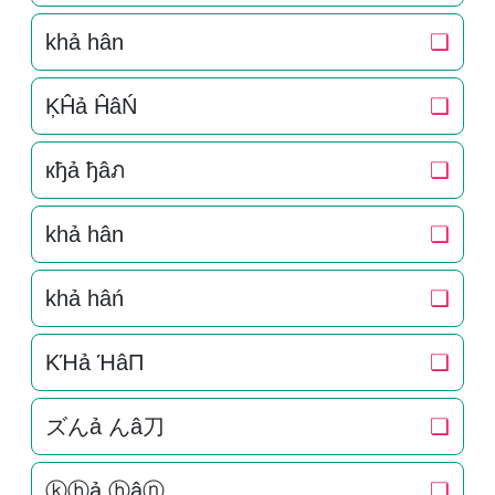
khả hân
❏
ĶĤả ĤâŃ
❏
кђả ђâภ
❏
khả hân
❏
khả hâń
❏
KΉả ΉâП
❏
ズんả んâ刀
❏
ⓚⓗả ⓗâⓝ
❏