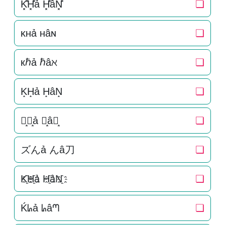
K͓̽H͓̽ả H͓̽âN͓̽
❏
ᴋʜả ʜâɴ
❏
кℏả ℏâℵ
❏
K̝H̝ả H̝âN̝
❏
ズ̝ん̝ả ん̝â刀̝
❏
ズんả んâ刀
❏
K҈H҈ả H҈âN҈
❏
Ḱᖺả ᖺâᘉ
❏