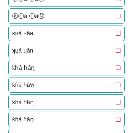
ⓀⒽả ⒽâⓃ
❏
κнả нâɴ
❏
ʞɥả ɥân
❏
ҟհả հâղ
❏
ƙɦả ɦâท
❏
ƙɦả ɦâղ
❏
ƙɦả ɦâռ
❏