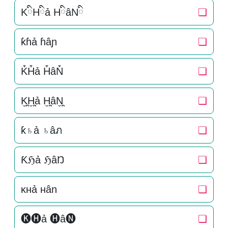
KིHིả HིâNི
❏
ƙɦả ɦâɲ
❏
K͒H͒ả H͒âN͒
❏
K̬̤̯H̬̤̯ả H̬̤̯âN̬̤̯
❏
ƙ♄ả ♄âภ
❏
Ƙℌả ℌâŊ
❏
ĸнả нân
❏
🅚🅗ả 🅗â🅝
❏