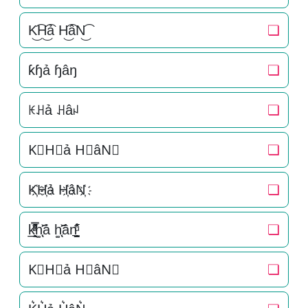
K͜͡H͜͡ả H͜͡âN͜͡
❏
ƙɧả ɧâŋ
❏
ꀘꃅả ꃅâꈤ
❏
K⃟H⃟ả H⃟âN⃟
❏
K҉H҉ả H҉âN҉
❏
k̲̱̠̞̖ͧ̔͊̇̽̿̑ͯͅh͚̖̜̍̃͐ả h͚̖̜̍̃͐ân͉̠̙͉̗̺̋̋̔ͧ̊
❏
K⃗H⃗ả H⃗âN⃗
❏