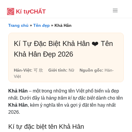
Kí tự
CHẤT
Trang chủ
»
Tên đẹp
»
Khả Hân
Kí Tự Đặc Biệt Khả Hân ❤️ Tên
Khả Hân Đẹp 2026
Hán-Việt:
可 欣
Giới tính:
Nữ
Nguồn gốc:
Hán-
Việt
Khả Hân
– một trong những tên Việt phổ biến và đẹp
nhất. Dưới đây là
hàng trăm kí tự đặc biệt
dành cho tên
Khả Hân
, kèm ý nghĩa tên và gợi ý đặt tên hay nhất
2026.
Kí tự đặc biệt tên Khả Hân