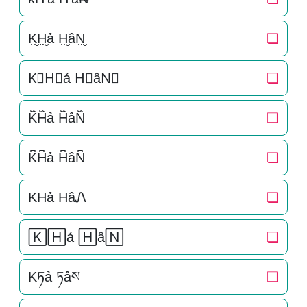
K̤̮H̤̮ả H̤̮âN̤̮
❏
K⃘H⃘ả H⃘âN⃘
❏
K᷈H᷈ả H᷈âN᷈
❏
K͆H͆ả H͆âN͆
❏
KHả HâᏁ
❏
🄺🄷ả 🄷â🄽
❏
Kཏả ཏâས
❏