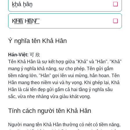
k̠h̠ả h̠ân̠
❏
K̸͟͞H̸͟͞ả H̸͟͞âN̸͟͞
❏
Ý nghĩa tên Khả Hân
Hán-Việt:
可 欣
Tên Khả Hân là sự kết hợp giữa "Khả" và "Hân". "Khả"
mang ý nghĩa khả năng, sự cho phép. Tên gửi gắm
tiềm năng lớn. "Hân" gợi lên vui mừng, hân hoan. Tên
Hân mang theo niềm vui và hy vọng. Khi ghép lại, Khả
Hân là cái tên đẹp gửi gắm cả hai tầng ý nghĩa sâu
sắc, vừa nhẹ nhàng vừa giàu khát vọng.
Tính cách người tên Khả Hân
Người mang tên Khả Hân thường có nét có tiềm năng,