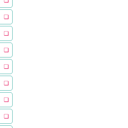
❏
❏
❏
❏
❏
❏
❏
❏