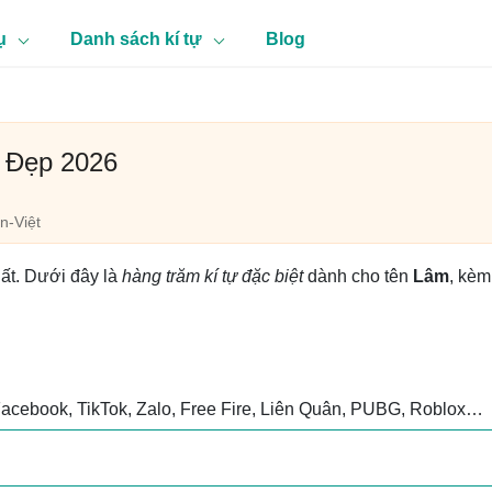
ụ
Danh sách kí tự
Blog
 Đẹp 2026
n-Việt
hất. Dưới đây là
hàng trăm kí tự đặc biệt
dành cho tên
Lâm
, kèm
Facebook, TikTok, Zalo, Free Fire, Liên Quân, PUBG, Roblox…