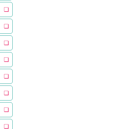
❏
❏
❏
❏
❏
❏
❏
❏