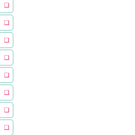
❏
❏
❏
❏
❏
❏
❏
❏