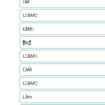
꒒âꎭ
L⃟âM⃟
L҉âM҉
l͕͖͉̭̰ͬ̍ͤ͆̊ͨâm̘͈̺̪͓ͩ͂̾ͪ̀̋
L⃗âM⃗
L͛âM͛
L⃒âM⃒
Ꮮâm