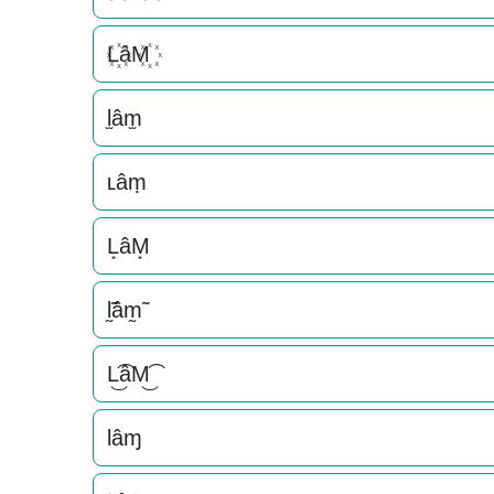
L꙰âM꙰
l̫âm̫
ʟâṃ
L͙âM͙
l̰̃âm̰̃
L͜͡âM͜͡
Ɩâɱ