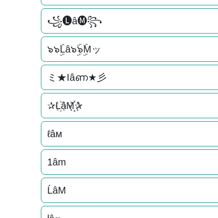
꧁🅛â🅜꧂
๖๖ۣۜLâ๖ۣۜ๖ۣۜMッ
ミ★Ӏâണ★彡
✰L꙰âM꙰꙰✰
ℓâм
1âm
ĹâM