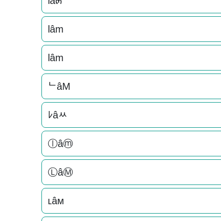
lâ๓
lâm
lâm
ᄂâM
ﾚâﾶ
ⓛâⓜ
ⓁâⓂ
ʟâм