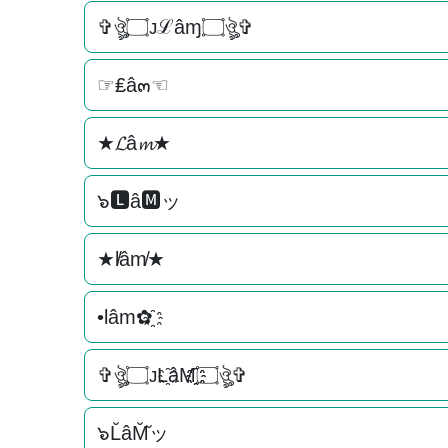
✞ঔৣ۝ᴊℒâɱ۝ঔৣ✞
☞₤â๓☜
★𝓛â𝓶★
๖🅻â🅼ッ
★l̸âm̸★
•lâm✿҈
✞ঔৣ۝ᴊL҈âM҈҈۝ঔৣ✞
๖L̆âM̆̆ッ