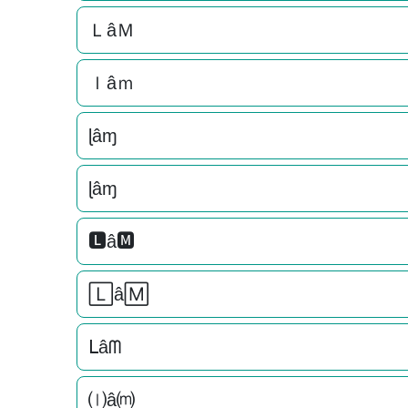
ＬâＭ
ｌâｍ
ɭâɱ
ɭâɱ
🅻â🅼
🄻â🄼
ᒪâᗰ
⒧â⒨