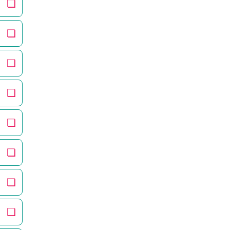
❏
❏
❏
❏
❏
❏
❏
❏