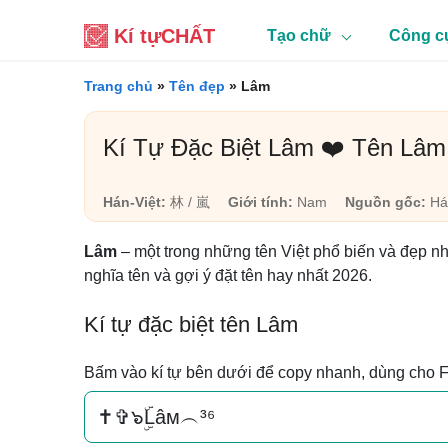
Kí tự
CHẤT
Tạo chữ
Công c
Trang chủ
»
Tên đẹp
»
Lâm
Kí Tự Đặc Biệt Lâm ❤️ Tên Lâm
Hán-Việt:
林 / 嵐
Giới tính:
Nam
Nguồn gốc:
Há
Lâm
– một trong những tên Việt phổ biến và đẹp n
nghĩa tên và gợi ý đặt tên hay nhất 2026.
Kí tự đặc biệt tên Lâm
Bấm vào kí tự bên dưới để copy nhanh, dùng cho 
✝✞๖ۣۜLâм︵³⁶