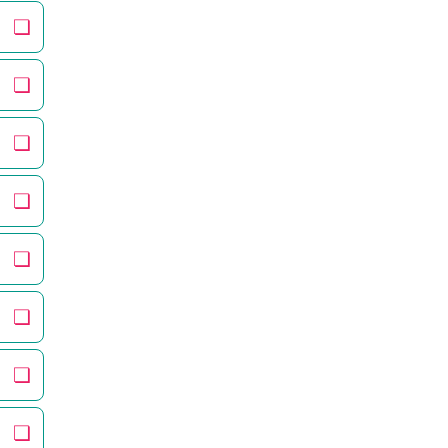
❏
❏
❏
❏
❏
❏
❏
❏