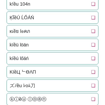
k!ều 104n
❏
ĶĨềÚ ĹŐÁŃ
❏
кเềย l๏คภ
❏
kïềü löän
❏
kíềú lőáń
❏
KIềЦ ᄂӨΛП
❏
ズﾉều ﾚoﾑ刀
❏
ⓚⓘềⓤ ⓛⓞⓐⓝ
❏