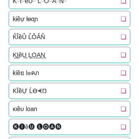
KིIིềUི LིOིAིNི
❏
ƙɨềự ƚɵɑɲ
❏
K͒I͒ềU͒ L͒O͒A͒N͒
❏
K̬̤̯I̬̤̯ềU̬̤̯ L̬̤̯O̬̤̯A̬̤̯N̬̤̯
❏
ƙίềย l๏คภ
❏
ƘĬềỰ ĹƟᗛŊ
❏
ĸιềυ loan
❏
🅚🅘ề🅤 🅛🅞🅐🅝
❏