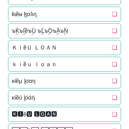
ƙɩềʉ ɮσλɳ
❏
๖ۣۜK๖ۣۜIề๖ۣۜU ๖ۣۜL๖ۣۜO๖ۣۜA๖ۣۜN
❏
ＫＩềＵ ＬＯＡＮ
❏
ｋｉềｕ ｌｏａｎ
❏
κίềμ ɭσαη
❏
κίềύ ɭόάή
❏
🅺🅸ề🆄 🅻🅾🅰🅽
❏