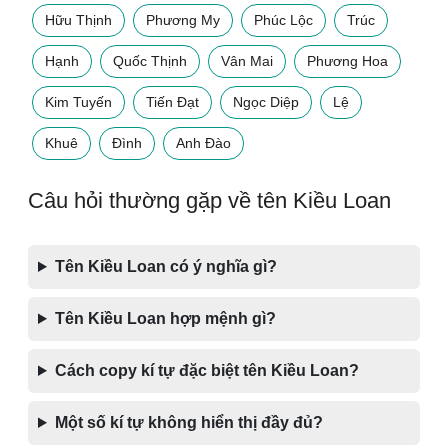
Hữu Thịnh
Phương My
Phúc Lộc
Trúc
Hạnh
Quốc Thịnh
Vân Mai
Phương Hoa
Kim Tuyến
Tiến Đạt
Ngọc Diệp
Lệ
Khuê
Đình
Anh Đào
Câu hỏi thường gặp về tên Kiều Loan
Tên Kiều Loan có ý nghĩa gì?
Tên Kiều Loan hợp mệnh gì?
Cách copy kí tự đặc biệt tên Kiều Loan?
Một số kí tự không hiển thị đầy đủ?