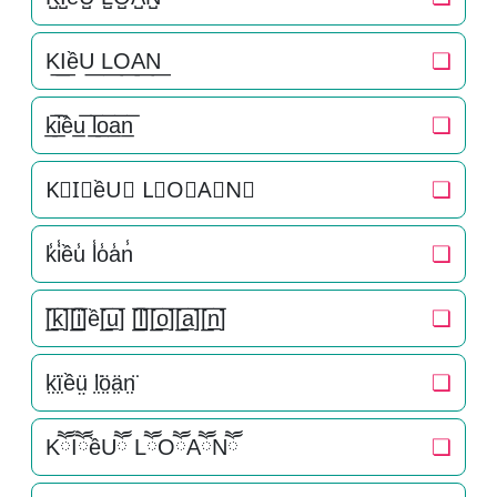
K͟I͟ềU͟ L͟O͟A͟N͟
❏
k̲̅i̲̅ều̲̅ l̲̅o̲̅a̲̅n̲̅
❏
K⃣I⃣ềU⃣ L⃣O⃣A⃣N⃣
❏
k̾i̾ều̾ l̾o̾a̾n̾
❏
[̲̅k̲̅][̲̅i̲̅]ề[̲̅u̲̅] [̲̅l̲̅][̲̅o̲̅][̲̅a̲̅][̲̅n̲̅]
❏
k̤̈ï̤ềṳ̈ l̤̈ö̤ä̤n̤̈
❏
KཽIཽềUཽ LཽOཽAཽNཽ
❏