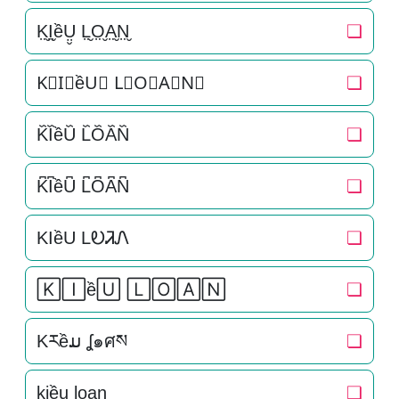
K̤̮I̤̮ềṲ̮ L̤̮O̤̮A̤̮N̤̮
❏
K⃘I⃘ềU⃘ L⃘O⃘A⃘N⃘
❏
K᷈I᷈ềU᷈ L᷈O᷈A᷈N᷈
❏
K͆I͆ềU͆ L͆O͆A͆N͆
❏
KIềU LᎧᏘᏁ
❏
🄺🄸ề🅄 🄻🄾🄰🄽
❏
Kརềມ ʆ๑ศས
❏
k̠i̠ều̠ l̠o̠a̠n̠
❏