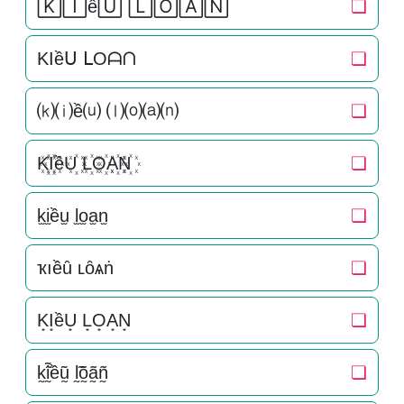
🄺🄸ề🅄 🄻🄾🄰🄽
❏
KIềᑌ ᒪOᗩᑎ
❏
⒦⒤ề⒰ ⒧⒪⒜⒩
❏
K꙰I꙰ềU꙰ L꙰O꙰A꙰N꙰
❏
k̫i̫ều̫ l̫o̫a̫n̫
❏
ҡıềȗ ʟȏѧṅ
❏
K͙I͙ềU͙ L͙O͙A͙N͙
❏
k̰̃ḭ̃ềṵ̃ l̰̃õ̰ã̰ñ̰
❏