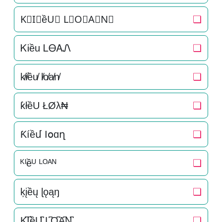
K⃒I⃒ềU⃒ L⃒O⃒A⃒N⃒
❏
ᏦᎥều ᏞᎾᎪᏁ
❏
k̸i̸ều̸ l̸o̸a̸n̸
❏
ƙłềU ŁØλ₦
❏
Ƙíềմ Ӏօɑղ
❏
ᴷᴵềᵁ ᴸᴼᴬᴺ
❏
ķįềų ɭǫąŋ
❏
K̺͆I̺͆ềU̺͆ L̺͆O̺͆A̺͆N̺͆
❏