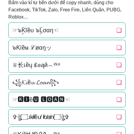
Bấm vào kí tự bên dưới để copy nhanh, dùng cho
Facebook, TikTok, Zalo, Free Fire, Liên Quân, PUBG,
Roblox…
☞๖ۣۜKĭềυ ๖ۣۜLσαη☜
❏
๖Ƙїềʉ ℒøαŋッ
❏
♕长เềų ₤๏ąй︵²ᵏ⁸
❏
꧁𝓚𝓲ề𝓾 𝓛𝓸𝓪𝓷꧂
❏
☞🅺🅸ề🆄 🅻🅾🅰🅽☜
❏
✞ঔৣ۝ᴊk̸i̸ều̸ l̸o̸a̸n̸۝ঔৣ✞
❏