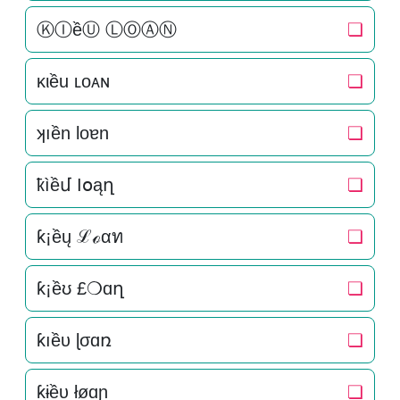
ⓀⒾềⓊ ⓁⓄⒶⓃ
❏
κιều ʟoᴀɴ
❏
ʞıền loɐn
❏
ҟìềմ Ӏօąղ
❏
ƙ¡ềų ℒℴαท
❏
ƙ¡ềʊ £❍ɑղ
❏
ƙıềυ ɭσɑռ
❏
ƙɨềυ łøɑɲ
❏