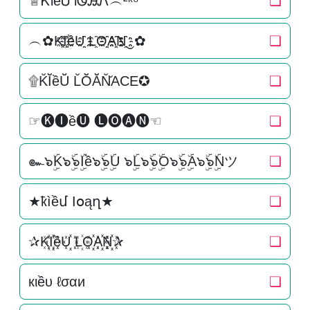
♕ᏦiềᏌ lᏫᎯᏁ︵²ᵏ⁸
❏
︵✿K҈I҈҈ềU҈҈ L҈O҈҈A҈҈N҈҈‿✿
❏
۩K̆Ĭ̆ềŬ̆ L̆Ŏ̆Ă̆N̆̆ACE✪
❏
☞🅚🅘ề🅤 🅛🅞🅐🅝☜
❏
๛๖ۣۜK๖ۣۜ๖ۣۜIề๖ۣۜ๖ۣۜU ๖ۣۜL๖ۣۜ๖ۣۜO๖ۣۜ๖ۣۜA๖ۣۜ๖ۣۜNツ
❏
★ҟìềմ Ӏօąղ★
❏
✰K꙰I꙰꙰ềU꙰꙰ L꙰O꙰꙰A꙰꙰N꙰꙰✰
❏
кιềυ ℓσαи
❏