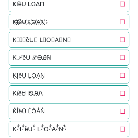
ҜIềU LΩΔΠ
❏
K҉I҉ềU҉ L҉O҉A҉N҉
❏
K⃜I⃜ềU⃜ L⃜O⃜A⃜N⃜
❏
ᏦℐềU ℒᎾᎯℕ
❏
K͎I͎ềU͎ L͎O͎A͎N͎
❏
ᏦiềᏌ lᏫᎯᏁ
❏
K̐I̐ềU̐ L̐O̐A̐N̐
❏
KྂIྂềUྂ LྂOྂAྂNྂ
❏