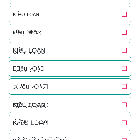
ᴋɪềᴜ ʟᴏᴀɴ
❏
к!ềṳ ℓ✺ᾰℵ
❏
K̝I̝ềU̝ L̝O̝A̝N̝
❏
ズ̝ﾉ̝ều̝ ﾚ̝O̝ﾑ̝刀̝
❏
ズﾉều ﾚOﾑ刀
❏
K҈I҈ềU҈ L҈O҈A҈N҈
❏
Ḱᓮềᕰ ᒪටᗩᘉ
❏