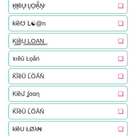
K̥ͦI̥ͦềU̥ͦ L̥ͦO̥ͦḀͦN̥ͦ
❏
ƙίề☋ ᒪ☯@n
❏
K͟͟I͟͟ềU͟͟ L͟͟O͟͟A͟͟N͟͟
❏
ҡıềȗ Ŀọåṅ
❏
K̆ĬềŬ L̆ŎĂN̆
❏
Ƙίềմ ʆσαη
❏
K̆ĬềŬ L̆ŎĂN̆
❏
ƙłềU ŁØλ₦
❏