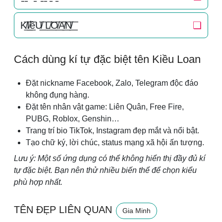
K̸͟͞I̸͟͞ềU̸͟͞ L̸͟͞O̸͟͞A̸͟͞N̸͟͞
❏
Cách dùng kí tự đặc biệt tên Kiều Loan
Đặt nickname Facebook, Zalo, Telegram độc đáo
không đụng hàng.
Đặt tên nhân vật game: Liên Quân, Free Fire,
PUBG, Roblox, Genshin…
Trang trí bio TikTok, Instagram đẹp mắt và nổi bật.
Tạo chữ ký, lời chúc, status mạng xã hội ấn tượng.
Lưu ý: Một số ứng dụng có thể không hiển thị đầy đủ kí
tự đặc biệt. Bạn nên thử nhiều biến thể để chọn kiểu
phù hợp nhất.
TÊN ĐẸP LIÊN QUAN
Gia Minh