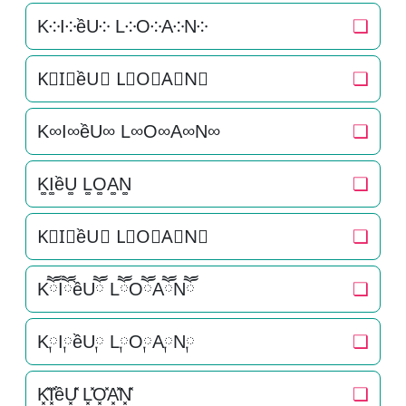
K༶I༶ềU༶ L༶O༶A༶N༶
❏
K⃕I⃕ềU⃕ L⃕O⃕A⃕N⃕
❏
K∞I∞ềU∞ L∞O∞A∞N∞
❏
K͚I͚ềU͚ L͚O͚A͚N͚
❏
K⃒I⃒ềU⃒ L⃒O⃒A⃒N⃒
❏
KཽIཽềUཽ LཽOཽAཽNཽ
❏
K༙I༙ềU༙ L༙O༙A༙N༙
❏
K͓̽I͓̽ềU͓̽ L͓̽O͓̽A͓̽N͓̽
❏