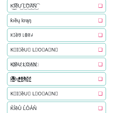
K͜͡I͜͡ềU͜͡ L͜͡O͜͡A͜͡N͜͡
❏
ƙıềų Ɩơąŋ
❏
ꀘꀤềꀎ ꒒ꂦꍏꈤ
❏
K⃟I⃟ềU⃟ L⃟O⃟A⃟N⃟
❏
K҉I҉ềU҉ L҉O҉A҉N҉
❏
k̲̱̠̞̖ͧ̔͊̇̽̿̑ͯͅi̞̟̫̺ͭ̒ͭͣều̟͎̲͕̼̳͉̲ͮͫͭ̋ͭ͛ͣ̈ l͕͖͉̭̰ͬ̍ͤ͆̊ͨo͎̜̓̇ͫ̉͊ͨ͊a̘̫͈̭͌͛͌̇̇̍n͉̠̙͉̗̺̋̋̔ͧ̊
❏
K⃗I⃗ềU⃗ L⃗O⃗A⃗N⃗
❏
K͛I͛ềU͛ L͛O͛A͛N͛
❏