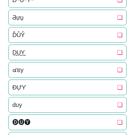
DིUིYི
❏
Ƌựџ
❏
D͒U͒Y͒
❏
D̬̤̯U̬̤̯Y̬̤̯
❏
๔ยy
❏
ĐỰƳ
❏
dυy
❏
🅓🅤🅨
❏