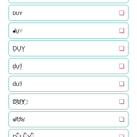
ᴅᴜʏ
❏
ᖱṳ⑂
❏
D̝U̝Y̝
❏
d̝u̝ﾘ̝
❏
duﾘ
❏
D҈U҈Y҈
❏
ᖙᕰ૪
❏