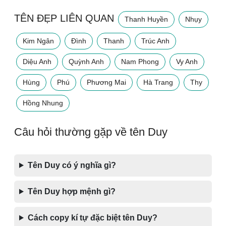
TÊN ĐẸP LIÊN QUAN
Thanh Huyền
Nhụy
Kim Ngân
Đình
Thanh
Trúc Anh
Diệu Anh
Quỳnh Anh
Nam Phong
Vy Anh
Hùng
Phú
Phương Mai
Hà Trang
Thy
Hồng Nhung
Câu hỏi thường gặp về tên Duy
Tên Duy có ý nghĩa gì?
Tên Duy hợp mệnh gì?
Cách copy kí tự đặc biệt tên Duy?