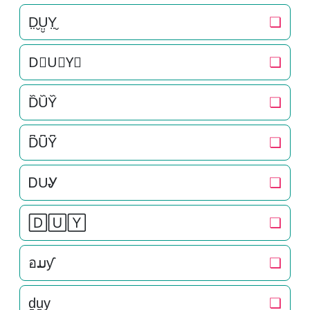
D̤̮Ṳ̮Y̤̮
❏
D⃘U⃘Y⃘
❏
D᷈U᷈Y᷈
❏
D͆U͆Y͆
❏
ᎠUᎽ
❏
🄳🅄🅈
❏
อມƴ
❏
d̠u̠y̠
❏