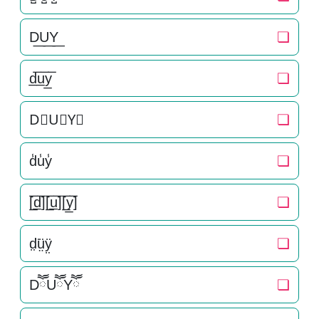
D͟U͟Y͟
❏
d̲̅u̲̅y̲̅
❏
D⃣U⃣Y⃣
❏
d̾u̾y̾
❏
[̲̅d̲̅][̲̅u̲̅][̲̅y̲̅]
❏
d̤̈ṳ̈ÿ̤
❏
DཽUཽYཽ
❏