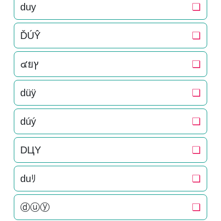
duy
❏
ĎÚŶ
❏
๔ยץ
❏
düÿ
❏
dúý
❏
DЦY
❏
duﾘ
❏
ⓓⓤⓨ
❏