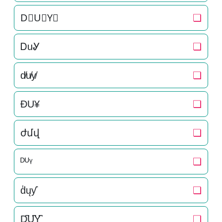
D⃒U⃒Y⃒
❏
ᎠuᎽ
❏
d̸u̸y̸
❏
ÐU¥
❏
ժմվ
❏
ᴰᵁᵞ
❏
d̾ųƴ
❏
D̺͆U̺͆Y̺͆
❏