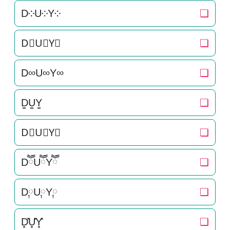
D༶U༶Y༶
❏
D⃕U⃕Y⃕
❏
D∞U∞Y∞
❏
D͚U͚Y͚
❏
D⃒U⃒Y⃒
❏
DཽUཽYཽ
❏
D༙U༙Y༙
❏
D͓̽U͓̽Y͓̽
❏