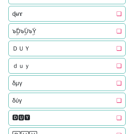
ɖʉɤ
❏
๖ۣۜD๖ۣۜU๖ۣۜY
❏
ＤＵＹ
❏
ｄｕｙ
❏
δμγ
❏
δύγ
❏
🅳🆄🆈
❏