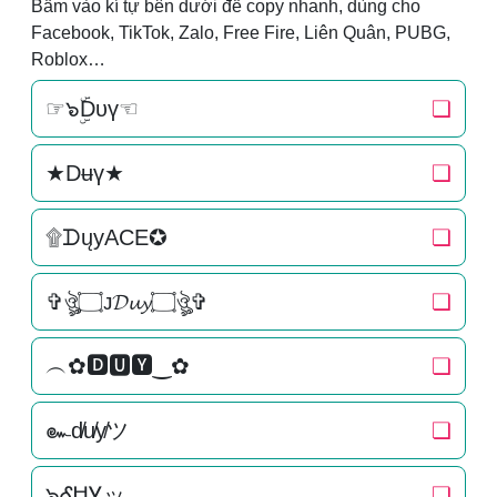
Bấm vào kí tự bên dưới để copy nhanh, dùng cho
Facebook, TikTok, Zalo, Free Fire, Liên Quân, PUBG,
Roblox…
☞๖ۣۜDυү☜
❏
★Dʉү★
❏
۩ᗪųуACE✪
❏
✞ঔৣ۝ᴊ𝓓𝓾𝔂۝ঔৣ✞
❏
︵✿🅳🆄🆈‿✿
❏
๛d̸u̸y̸ツ
❏
๖ᎴᏌᎩッ
❏