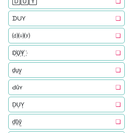
🄳🅄🅈
❏
ᗪᑌY
❏
⒟⒰⒴
❏
D꙰U꙰Y꙰
❏
d̫u̫y̫
❏
Ԁȗʏ
❏
D͙U͙Y͙
❏
d̰̃ṵ̃ỹ̰
❏