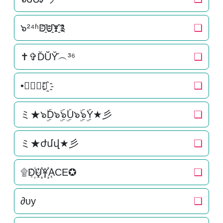
๖²⁴ʱD҈U҈҈Y҈҈༉
❏
✝✞D̆Ŭ̆Y̆̆︵³⁶
❏
•🅓🅤🅨✿҈
❏
ミ★๖ۣۜD๖ۣۜ๖ۣۜU๖ۣۜ๖ۣۜY★彡
❏
ミ★ժմվ★彡
❏
۩D꙰U꙰꙰Y꙰꙰ACE✪
❏
∂υу
❏