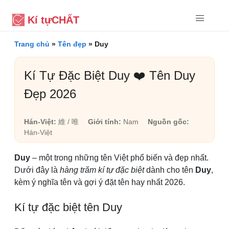
Kí tự
CHẤT
Trang chủ
»
Tên đẹp
»
Duy
Kí Tự Đặc Biệt Duy ❤️ Tên Duy
Đẹp 2026
Hán-Việt:
維 / 唯
Giới tính:
Nam
Nguồn gốc:
Hán-Việt
Duy
– một trong những tên Việt phổ biến và đẹp nhất.
Dưới đây là
hàng trăm kí tự đặc biệt
dành cho tên
Duy
,
kèm ý nghĩa tên và gợi ý đặt tên hay nhất 2026.
Kí tự đặc biệt tên Duy