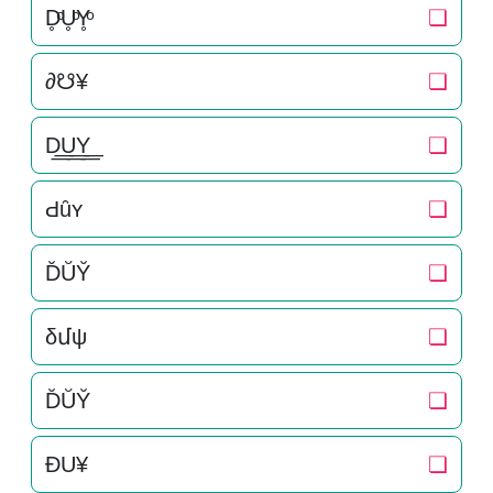
D̥ͦU̥ͦY̥ͦ
❏
∂☋¥
❏
D͟͟U͟͟Y͟͟
❏
Ԁȗʏ
❏
D̆ŬY̆
❏
δմψ
❏
D̆ŬY̆
❏
ÐU¥
❏