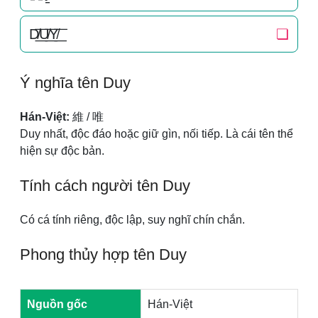
D̸͟͞U̸͟͞Y̸͟͞
❏
Ý nghĩa tên Duy
Hán-Việt:
維 / 唯
Duy nhất, độc đáo hoặc giữ gìn, nối tiếp. Là cái tên thể
hiện sự độc bản.
Tính cách người tên Duy
Có cá tính riêng, độc lập, suy nghĩ chín chắn.
Phong thủy hợp tên Duy
Nguồn gốc
Hán-Việt