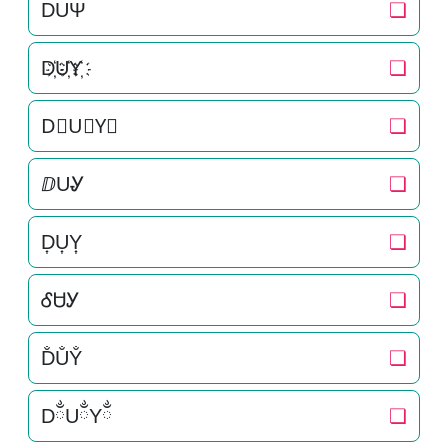
DUΨ
❏
D҉U҉Y҉
❏
D⃜U⃜Y⃜
❏
ⅅUᎽ
❏
D͎U͎Y͎
❏
ᎴᏌᎩ
❏
D̐U̐Y̐
❏
DྂUྂYྂ
❏