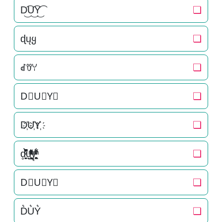
D͜͡U͜͡Y͜͡
❏
ɖųყ
❏
ꀸꀎꌩ
❏
D⃟U⃟Y⃟
❏
D҉U҉Y҉
❏
d̥̝̮͙͈͂̐̇ͮ̏̔̀̚ͅu̟͎̲͕̼̳͉̲ͮͫͭ̋ͭ͛ͣ̈y͉̝͖̻̯ͮ̒̂ͮ͋ͫͨ
❏
D⃗U⃗Y⃗
❏
D͛U͛Y͛
❏