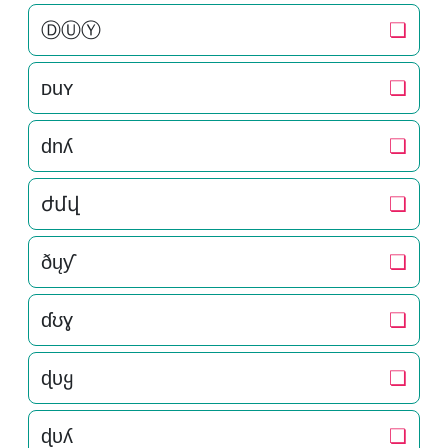
ⒹⓊⓎ
❏
ᴅuʏ
❏
dnʎ
❏
ժմվ
❏
ðųƴ
❏
ɗʊɣ
❏
ɖυყ
❏
ɖυʎ
❏