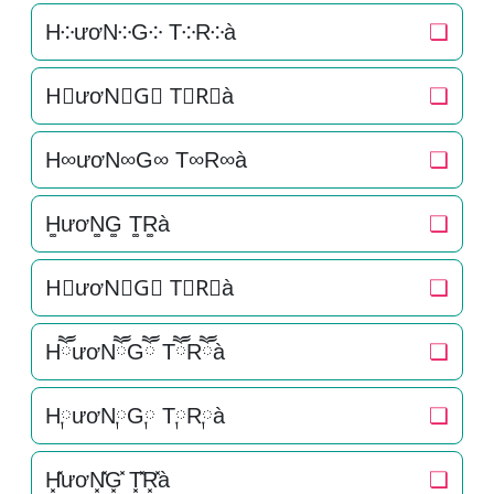
H༶ươN༶G༶ T༶R༶à
❏
H⃕ươN⃕G⃕ T⃕R⃕à
❏
H∞ươN∞G∞ T∞R∞à
❏
H͚ươN͚G͚ T͚R͚à
❏
H⃒ươN⃒G⃒ T⃒R⃒à
❏
HཽươNཽGཽ TཽRཽà
❏
H༙ươN༙G༙ T༙R༙à
❏
H͓̽ươN͓̽G͓̽ T͓̽R͓̽à
❏