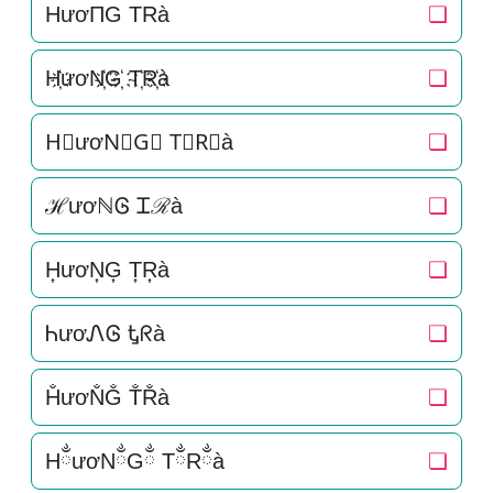
HươΠG TRà
❏
H҉ươN҉G҉ T҉R҉à
❏
H⃜ươN⃜G⃜ T⃜R⃜à
❏
ℋươℕᎶ Ꮖℛà
❏
H͎ươN͎G͎ T͎R͎à
❏
ᏂươᏁᎶ Ꮏᖇà
❏
H̐ươN̐G̐ T̐R̐à
❏
HྂươNྂGྂ TྂRྂà
❏