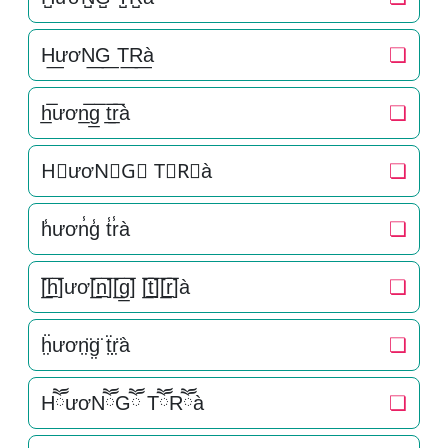
H͟ươN͟G͟ T͟R͟à
❏
h̲̅ươn̲̅g̲̅ t̲̅r̲̅à
❏
H⃣ươN⃣G⃣ T⃣R⃣à
❏
h̾ươn̾g̾ t̾r̾à
❏
[̲̅h̲̅]ươ[̲̅n̲̅][̲̅g̲̅] [̲̅t̲̅][̲̅r̲̅]à
❏
ḧ̤ươn̤̈g̤̈ ẗ̤r̤̈à
❏
HཽươNཽGཽ TཽRཽà
❏