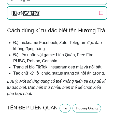
H̸͟͞ươN̸͟͞G̸͟͞ T̸͟͞R̸͟͞à
❏
Cách dùng kí tự đặc biệt tên Hương Trà
Đặt nickname Facebook, Zalo, Telegram độc đáo
không đụng hàng.
Đặt tên nhân vật game: Liên Quân, Free Fire,
PUBG, Roblox, Genshin…
Trang trí bio TikTok, Instagram đẹp mắt và nổi bật.
Tạo chữ ký, lời chúc, status mạng xã hội ấn tượng.
Lưu ý: Một số ứng dụng có thể không hiển thị đầy đủ kí
tự đặc biệt. Bạn nên thử nhiều biến thể để chọn kiểu
phù hợp nhất.
TÊN ĐẸP LIÊN QUAN
Tú
Hương Giang