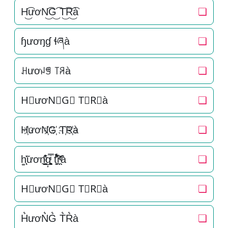
H͜͡ươN͜͡G͜͡ T͜͡R͜͡à
❏
ɧươŋɠ ɬཞà
❏
ꃅươꈤꁅ ꓄ꋪà
❏
H⃟ươN⃟G⃟ T⃟R⃟à
❏
H҉ươN҉G҉ T҉R҉à
❏
h͚̖̜̍̃͐ươn͉̠̙͉̗̺̋̋̔ͧ̊g͎͚̥͎͔͕ͥ̿ t̘̟̼̉̈́͐͋͌̊r̼̯̤̈ͭ̃ͨ̆à
❏
H⃗ươN⃗G⃗ T⃗R⃗à
❏
H͛ươN͛G͛ T͛R͛à
❏