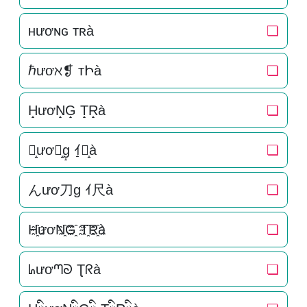
ʜươɴɢ ᴛʀà
❏
ℏươℵ❡ тԻà
❏
H̝ươN̝G̝ T̝R̝à
❏
ん̝ươ刀̝g̝ ｲ̝尺̝à
❏
んươ刀g ｲ尺à
❏
H҈ươN҈G҈ T҈R҈à
❏
ᖺươᘉᘐ Ʈᖇà
❏