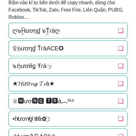
Bấm vào kí tự bên dưới để copy nhanh, dùng cho
Facebook, TikTok, Zalo, Free Fire, Liên Quân, PUBG,
Roblox…
ღ๖ۣۜHươηɠ ๖ۣۜTɾàღ
❏
۩ℌươŋɠ ŤɾàACE✪
❏
๖ℌươйǥ Ŧɾàッ
❏
★𝓗ươ𝓷𝓰 𝓣𝓻à★
❏
♕🅷ươ🅽🅶 🆃🆁à︵²ᵏ⁸
❏
•h̸ươn̸g̸ t̸r̸à✿҈
❏