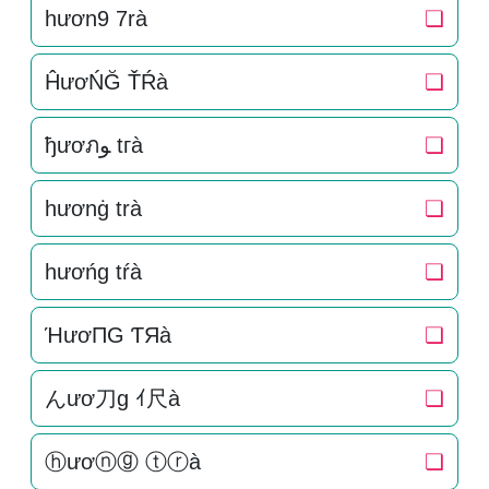
hươn9 7rà
❏
ĤươŃĞ ŤŔà
❏
ђươภﻮ tгà
❏
hươnġ trà
❏
hươńg tŕà
❏
ΉươПG ƬЯà
❏
んươ刀g ｲ尺à
❏
ⓗươⓝⓖ ⓣⓡà
❏