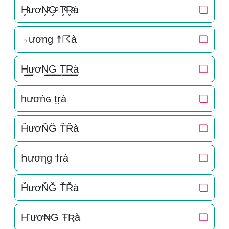
H̥ͦươN̥ͦG̥ͦ T̥ͦR̥ͦà
❏
♄ương ☨☈à
❏
H͟͟ươN͟͟G͟͟ T͟͟R͟͟à
❏
һươṅɢ ṭŗà
❏
H̆ươN̆Ğ T̆R̆à
❏
հươηɡ ϯɾà
❏
H̆ươN̆Ğ T̆R̆à
❏
Ҥươ₦G ŦƦà
❏