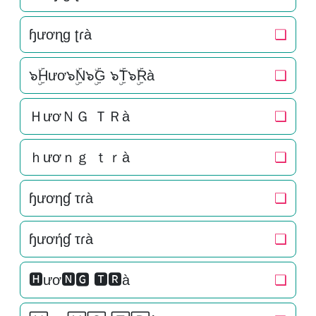
ɧươɳɡ ʈɾà
❏
๖ۣۜHươ๖ۣۜN๖ۣۜG ๖ۣۜT๖ۣۜRà
❏
ＨươＮＧ ＴＲà
❏
ｈươｎｇ ｔｒà
❏
ɧươηɠ τɾà
❏
ɧươήɠ τɾà
❏
🅷ươ🅽🅶 🆃🆁à
❏