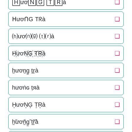
🄷ươ🄽🄶 🅃🅁à
❏
ᕼươᑎG Tᖇà
❏
⒣ươ⒩⒢ ⒯⒭à
❏
H꙰ươN꙰G꙰ T꙰R꙰à
❏
h̫ươn̫g̫ t̫r̫à
❏
һươṅɢ ṭяà
❏
H͙ươN͙G͙ T͙R͙à
❏
h̰̃ươñ̰g̰̃ t̰̃r̰̃à
❏