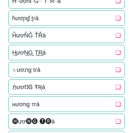
HིươNིGི TིRིà
❏
ɦươɲɠ ʈɾà
❏
H͒ươN͒G͒ T͒R͒à
❏
H̬̤̯ươN̬̤̯G̬̤̯ T̬̤̯R̬̤̯à
❏
♄ươภg tгà
❏
ℌươŊᎶ ŦƦà
❏
нương тrà
❏
🅗ươ🅝🅖 🅣🅡à
❏