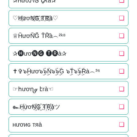
✰ᏂươᏁᎶ Ꮏᖇà✰
❏
♡H҈ươN҈҈G҈҈ T҈R҈҈à♡
❏
♕H̆ươN̆̆Ğ̆ T̆R̆̆à︵²ᵏ⁸
❏
✰🅗ươ🅝🅖 🅣🅡à✰
❏
✝✞๖ۣۜHươ๖ۣۜ๖ۣۜN๖ۣۜ๖ۣۜG ๖ۣۜT๖ۣۜ๖ۣۜRà︵³⁶
❏
☞հươղℊ էɾà☜
❏
๛H꙰ươN꙰꙰G꙰꙰ T꙰R꙰꙰àツ
❏
нươиɢ тяà
❏