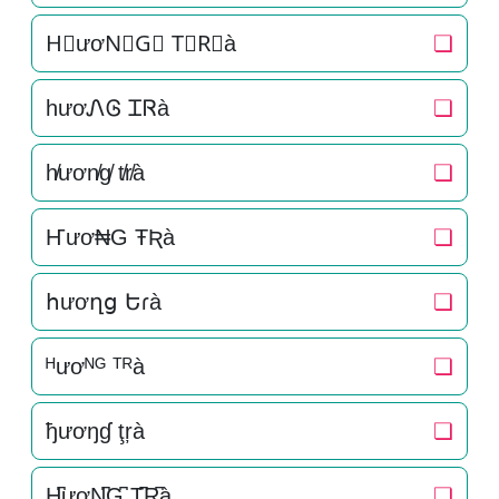
H⃒ươN⃒G⃒ T⃒R⃒à
❏
hươᏁᎶ ᏆᏒà
❏
h̸ươn̸g̸ t̸r̸à
❏
Ҥươ₦G ŦƦà
❏
հươղց Եɾà
❏
ᴴươᴺᴳ ᵀᴿà
❏
ђươŋɠ ţŗà
❏
H̺͆ươN̺͆G̺͆ T̺͆R̺͆à
❏