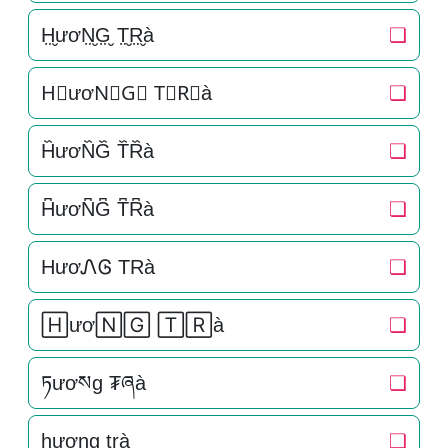
H̤̮ươN̤̮G̤̮ T̤̮R̤̮à
❏
H⃘ươN⃘G⃘ T⃘R⃘à
❏
H᷈ươN᷈G᷈ T᷈R᷈à
❏
H͆ươN͆G͆ T͆R͆à
❏
HươᏁᎶ TRà
❏
🄷ươ🄽🄶 🅃🅁à
❏
ཏươསg ₮ཞà
❏
h̠ươn̠g̠ t̠r̠à
❏