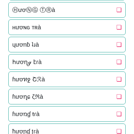
ⒽươⓃⒼ ⓉⓇà
❏
нươɴԍ тʀà
❏
ɥươnɓ ʇɹà
❏
հươղℊ էɾà
❏
ɦươทջ Շℛà
❏
ɦươղɕ ζℜà
❏
ɦươռɠ ŧɾà
❏
ħươɲɠ ʈɾà
❏