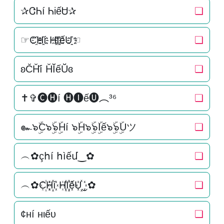
✰ᏣᏂí ᏂiếᏌ✰
❏
☞C҈H҈҈í H҈I҈҈ếU҈҈☜
❏
ʚC̆H̆̆í H̆Ĭ̆ếŬ̆ɞ
❏
✝✞🅒🅗í 🅗🅘ế🅤︵³⁶
❏
๛๖ۣۜC๖ۣۜ๖ۣۜHí ๖ۣۜH๖ۣۜ๖ۣۜIế๖ۣۜ๖ۣۜUツ
❏
︵✿çհí հìếմ‿✿
❏
︵✿C꙰H꙰꙰í H꙰I꙰꙰ếU꙰꙰‿✿
❏
¢нí нιếυ
❏