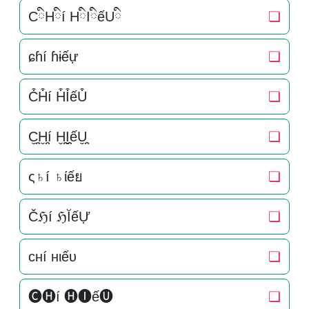
CིHིí HིIིếUི
❏
ɕɦí ɦɨếự
❏
C͒H͒í H͒I͒ếU͒
❏
C̬̤̯H̬̤̯í H̬̤̯I̬̤̯ếU̬̤̯
❏
ς♄í ♄ίếย
❏
Čℌí ℌĬếỰ
❏
cнí нιếυ
❏
🅒🅗í 🅗🅘ế🅤
❏