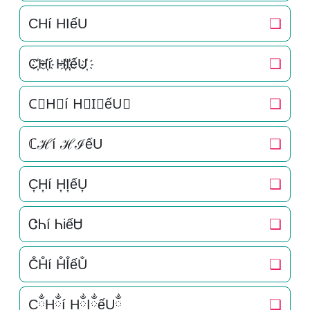
CHí HIếU
❏
C҉H҉í H҉I҉ếU҉
❏
C⃜H⃜í H⃜I⃜ếU⃜
❏
ℂℋí ℋℐếU
❏
C͎H͎í H͎I͎ếU͎
❏
ᏣᏂí ᏂiếᏌ
❏
C̐H̐í H̐I̐ếU̐
❏
CྂHྂí HྂIྂếUྂ
❏