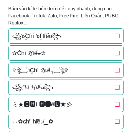
Bấm vào kí tự bên dưới để copy nhanh, dùng cho
Facebook, TikTok, Zalo, Free Fire, Liên Quân, PUBG,
Roblox…
꧁๖ۣۜCɦí ๖ۣۜHĭếυ꧂
❏
✰Čɦí ℌїếʉ✰
❏
✞ঔৣ۝ᴊÇɦí ℌเếų۝ঔৣ✞
❏
꧁𝓒𝓱í 𝓗𝓲ế𝓾꧂
❏
ミ★🅲🅷í 🅷🅸ế🆄★彡
❏
︵✿c̸h̸í h̸i̸ếu̸‿✿
❏