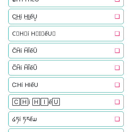
C̤̮H̤̮í H̤̮I̤̮ếṲ̮
❏
C⃘H⃘í H⃘I⃘ếU⃘
❏
C᷈H᷈í H᷈I᷈ếU᷈
❏
C͆H͆í H͆I͆ếU͆
❏
ᏨHí HIếU
❏
🄲🄷í 🄷🄸ế🅄
❏
໒ཏí ཏརếມ
❏