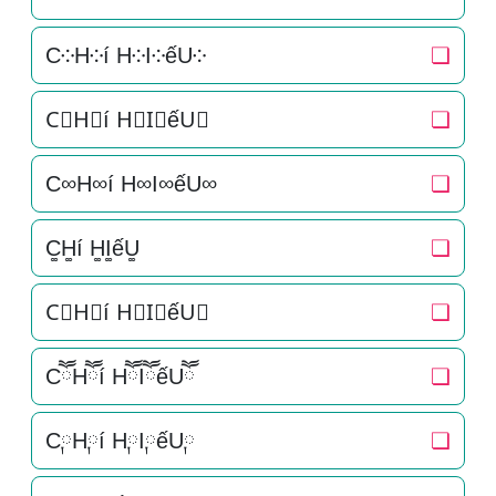
C༶H༶í H༶I༶ếU༶
❏
C⃕H⃕í H⃕I⃕ếU⃕
❏
C∞H∞í H∞I∞ếU∞
❏
C͚H͚í H͚I͚ếU͚
❏
C⃒H⃒í H⃒I⃒ếU⃒
❏
CཽHཽí HཽIཽếUཽ
❏
C༙H༙í H༙I༙ếU༙
❏