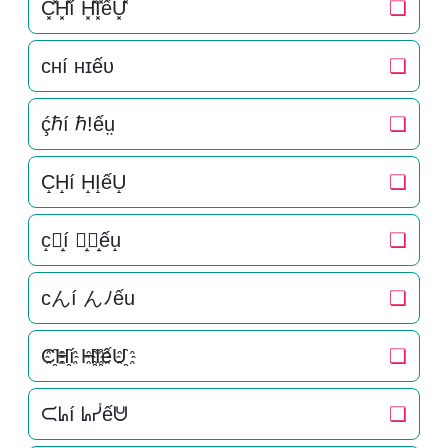
C͓̽H͓̽í H͓̽I͓̽ếU͓̽
❏
ᴄʜí ʜɪếᴜ
❏
ḉℏí ℏ!ếṳ
❏
C̝H̝í H̝I̝ếU̝
❏
c̝ん̝í ん̝ﾉ̝ếu̝
❏
cんí んﾉếu
❏
C҈H҈í H҈I҈ếU҈
❏
ᙅᖺí ᖺᓮếᕰ
❏