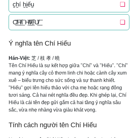
c̠h̠í h̠i̠ếu̠
❏
C̸͟͞H̸͟͞í H̸͟͞I̸͟͞ếU̸͟͞
❏
Ý nghĩa tên Chí Hiếu
Hán-Việt:
芝 / 枝 孝 / 曉
Tên Chí Hiếu là sự kết hợp giữa "Chí" và "Hiếu". "Chí"
mang ý nghĩa cây cỏ thơm linh chi hoặc cành cây xum
xuê – biểu trưng cho sức sống và sự thanh khiết.
"Hiếu" gợi lên hiếu thảo với cha mẹ hoặc rạng đông
tươi sáng. Cả hai nét nghĩa đều đẹp. Khi ghép lại, Chí
Hiếu là cái tên đẹp gửi gắm cả hai tầng ý nghĩa sâu
sắc, vừa nhẹ nhàng vừa giàu khát vọng.
Tính cách người tên Chí Hiếu