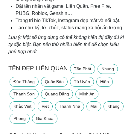
Đặt tên nhân vật game: Liên Quân, Free Fire,
PUBG, Roblox, Genshin…
Trang trí bio TikTok, Instagram đẹp mắt và nổi bật.
Tạo chữ ký, lời chúc, status mạng xã hội ấn tượng.
Lưu ý: Một số ứng dụng có thể không hiển thị đầy đủ kí
tự đặc biệt. Bạn nên thử nhiều biến thể để chọn kiểu
phù hợp nhất.
TÊN ĐẸP LIÊN QUAN
Tấn Phát
Nhung
Đức Thắng
Quốc Bảo
Tú Uyên
Hiền
Thanh Sơn
Quang Đăng
Minh An
Khắc Việt
Việt
Thanh Nhã
Mai
Khang
Phong
Gia Khoa