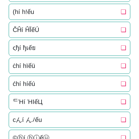
(hí h!ếu
❏
ČĤí ĤĨếÚ
❏
ςђí ђเếย
❏
ċhí hïếü
❏
ćhí híếú
❏
ᄃΉí ΉIếЦ
❏
cんí んﾉếu
❏
©ⓗí ⓗⓘếⓤ
❏