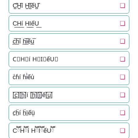
C̺͆H̺͆í H̺͆I̺͆ếU̺͆
❏
C͟H͟í H͟I͟ếU͟
❏
c̲̅h̲̅í h̲̅i̲̅ếu̲̅
❏
C⃣H⃣í H⃣I⃣ếU⃣
❏
c̾h̾í h̾i̾ếu̾
❏
[̲̅c̲̅][̲̅h̲̅]í [̲̅h̲̅][̲̅i̲̅]ế[̲̅u̲̅]
❏
c̤̈ḧ̤í ḧ̤ï̤ếṳ̈
❏
CཽHཽí HཽIཽếUཽ
❏