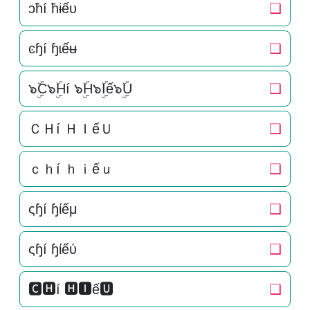
ɔħí ħɨếυ
❏
ͼɧí ɧɩếʉ
❏
๖ۣۜC๖ۣۜHí ๖ۣۜH๖ۣۜIế๖ۣۜU
❏
ＣＨí ＨＩếＵ
❏
ｃｈí ｈｉếｕ
❏
ςɧí ɧίếμ
❏
ςɧí ɧίếύ
❏
🅲🅷í 🅷🅸ế🆄
❏