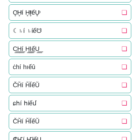
C̥ͦH̥ͦí H̥ͦI̥ͦếU̥ͦ
❏
☾♄í ♄ίế☋
❏
C͟͟H͟͟í H͟͟I͟͟ếU͟͟
❏
ċһí һıếȗ
❏
C̆H̆í H̆ĬếŬ
❏
ɕհí հίếմ
❏
C̆H̆í H̆ĬếŬ
❏
₡Ҥí ҤłếU
❏