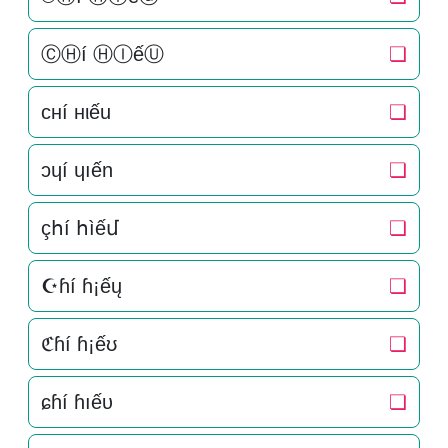
ⒸⒽí ⒽⒾếⓊ
❏
cнí нιếu
❏
ɔɥí ɥıến
❏
çհí հìếմ
❏
☪ɦí ɦ¡ếų
❏
ℭɦí ɦ¡ếʊ
❏
ɕɦí ɦıếυ
❏