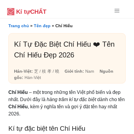
Kí tự
CHẤT
Trang chủ
»
Tên đẹp
»
Chí Hiếu
Kí Tự Đặc Biệt Chí Hiếu ❤️ Tên
Chí Hiếu Đẹp 2026
Hán-Việt:
芝 / 枝 孝 / 曉
Giới tính:
Nam
Nguồn
gốc:
Hán-Việt
Chí Hiếu
– một trong những tên Việt phổ biến và đẹp
nhất. Dưới đây là
hàng trăm kí tự đặc biệt
dành cho tên
Chí Hiếu
, kèm ý nghĩa tên và gợi ý đặt tên hay nhất
2026.
Kí tự đặc biệt tên Chí Hiếu