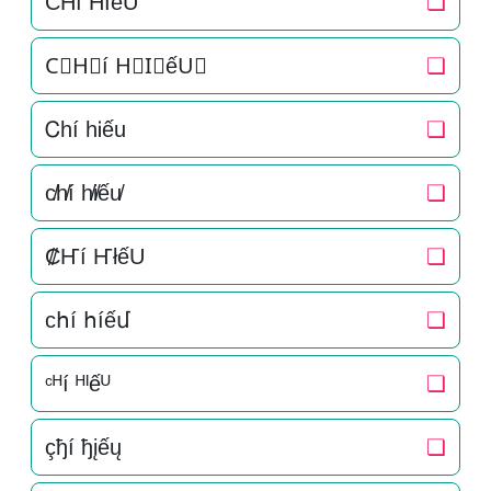
C͛H͛í H͛I͛ếU͛
❏
C⃒H⃒í H⃒I⃒ếU⃒
❏
Ꮯhí hᎥếu
❏
c̸h̸í h̸i̸ếu̸
❏
₡Ҥí ҤłếU
❏
ϲհí հíếմ
❏
ᶜᴴí ᴴᴵếᵁ
❏
çђí ђįếų
❏