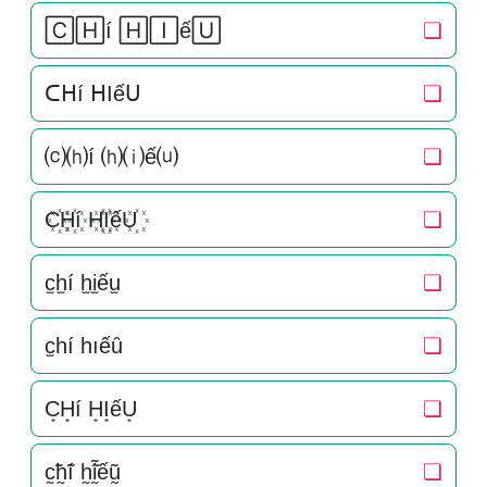
🄲🄷í 🄷🄸ế🅄
❏
ᑕᕼí ᕼIếᑌ
❏
⒞⒣í ⒣⒤ế⒰
❏
C꙰H꙰í H꙰I꙰ếU꙰
❏
c̫h̫í h̫i̫ếu̫
❏
c̫һí һıếȗ
❏
C͙H͙í H͙I͙ếU͙
❏
c̰̃h̰̃í h̰̃ḭ̃ếṵ̃
❏