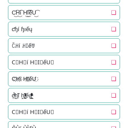
C͜͡H͜͡í H͜͡I͜͡ếU͜͡
❏
ƈɧí ɧıếų
❏
ꉓꃅí ꃅꀤếꀎ
❏
C⃟H⃟í H⃟I⃟ếU⃟
❏
C҉H҉í H҉I҉ếU҉
❏
c͔ͣͦ́́͂ͅh͚̖̜̍̃͐í h͚̖̜̍̃͐i̞̟̫̺ͭ̒ͭͣếu̟͎̲͕̼̳͉̲ͮͫͭ̋ͭ͛ͣ̈
❏
C⃗H⃗í H⃗I⃗ếU⃗
❏