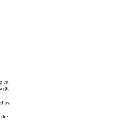
ng cả
 rất
n chưa
 trẻ