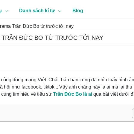
ụ
Danh sách kí tự
Blog
rama Trần Đức Bo từ trước tới nay
A TRẦN ĐỨC BO TỪ TRƯỚC TỚI NAY
ới cộng đồng mạng Việt. Chắc hẳn bạn cũng đã nhìn thấy hình ả
 hội như facebook, tiktok,.. Vậy anh chàng này là ai mà lại thu 
cùng tìm hiểu về tiểu sử
Trần Đức Bo là ai
qua bài viết dưới 