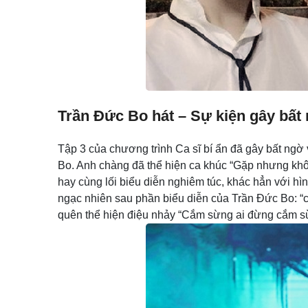
Trần Đức Bo hát – Sự kiện gây bất
Tập 3 của chương trình Ca sĩ bí ẩn đã gây bất ngờ
Bo. Anh chàng đã thể hiện ca khúc “Gặp nhưng khô
hay cùng lối biểu diễn nghiêm túc, khác hẳn với hì
ngạc nhiên sau phần biểu diễn của Trần Đức Bo: “
quên thể hiện điệu nhảy “Cắm sừng ai đừng cắm s