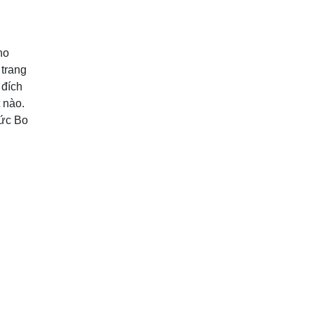
ho
 trang
 đích
 nào.
Đức Bo