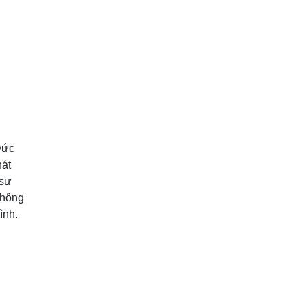
Đức
hát
 sự
không
ình.