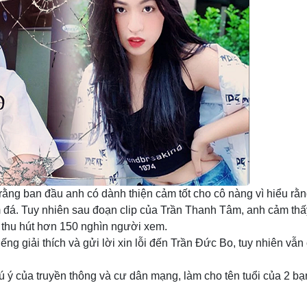
 rằng ban đầu anh có dành thiện cảm tốt cho cô nàng vì hiểu rằ
 đá. Tuy nhiên sau đoạn clip của Trần Thanh Tâm, anh cảm thấy
ã thu hút hơn 150 nghìn người xem.
ng giải thích và gửi lời xin lỗi đến Trần Đức Bo, tuy nhiên vẫ
hú ý của truyền thông và cư dân mạng, làm cho tên tuổi của 2 bạn