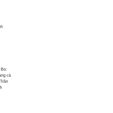
nh
 Bo:
ang cá
 Trần
ch