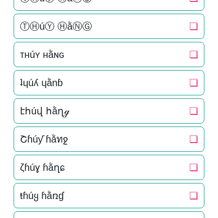
ⓉⒽúⓎ ⒽằⓃⒼ
❏
тнúʏ нằɴԍ
❏
ʇɥúʎ ɥằnɓ
❏
էհúվ հằղℊ
❏
Շɦúƴ ɦằทջ
❏
ζɦúɣ ɦằղɕ
❏
ŧɦúყ ɦằռɠ
❏