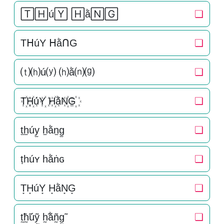
🅃🄷ú🅈 🄷ằ🄽🄶
❏
TᕼúY ᕼằᑎG
❏
⒯⒣ú⒴ ⒣ằ⒩⒢
❏
T꙰H꙰úY꙰ H꙰ằN꙰G꙰
❏
t̫h̫úy̫ h̫ằn̫g̫
❏
ṭһúʏ һằṅɢ
❏
T͙H͙úY͙ H͙ằN͙G͙
❏
t̰̃h̰̃úỹ̰ h̰̃ằñ̰g̰̃
❏