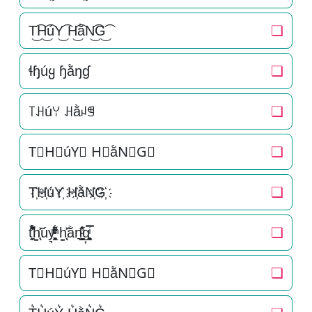
T͜͡H͜͡úY͜͡ H͜͡ằN͜͡G͜͡
❏
ɬɧúყ ɧằŋɠ
❏
꓄ꃅúꌩ ꃅằꈤꁅ
❏
T⃟H⃟úY⃟ H⃟ằN⃟G⃟
❏
T҉H҉úY҉ H҉ằN҉G҉
❏
t̘̟̼̉̈́͐͋͌̊h͚̖̜̍̃͐úy͉̝͖̻̯ͮ̒̂ͮ͋ͫͨ h͚̖̜̍̃͐ằn͉̠̙͉̗̺̋̋̔ͧ̊g͎͚̥͎͔͕ͥ̿
❏
T⃗H⃗úY⃗ H⃗ằN⃗G⃗
❏