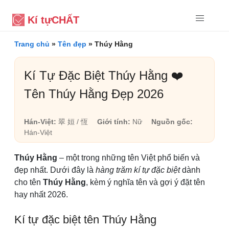
Kí tự
CHẤT
Trang chủ
»
Tên đẹp
»
Thúy Hằng
Kí Tự Đặc Biệt Thúy Hằng ❤️
Tên Thúy Hằng Đẹp 2026
Hán-Việt:
翠 姮 / 恆
Giới tính:
Nữ
Nguồn gốc:
Hán-Việt
Thúy Hằng
– một trong những tên Việt phổ biến và
đẹp nhất. Dưới đây là
hàng trăm kí tự đặc biệt
dành
cho tên
Thúy Hằng
, kèm ý nghĩa tên và gợi ý đặt tên
hay nhất 2026.
Kí tự đặc biệt tên Thúy Hằng