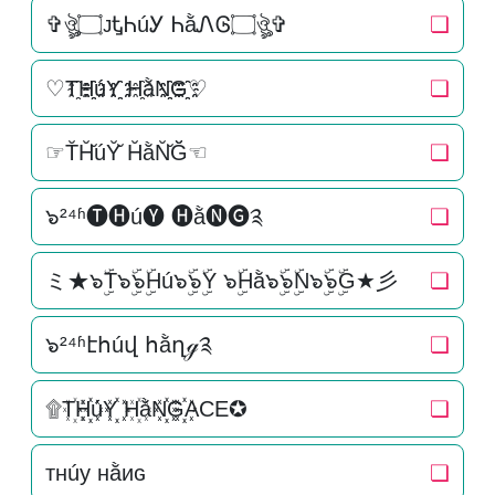
✞ঔৣ۝ᴊᎿᏂúᎩ ᏂằᏁᎶ۝ঔৣ✞
❏
♡T҈H҈҈úY҈҈ H҈ằN҈҈G҈҈♡
❏
☞T̆H̆̆úY̆̆ H̆ằN̆̆Ğ̆☜
❏
๖²⁴ʱ🅣🅗ú🅨 🅗ằ🅝🅖༉
❏
ミ★๖ۣۜT๖ۣۜ๖ۣۜHú๖ۣۜ๖ۣۜY ๖ۣۜHằ๖ۣۜ๖ۣۜN๖ۣۜ๖ۣۜG★彡
❏
๖²⁴ʱէհúվ հằղℊ༉
❏
۩T꙰H꙰꙰úY꙰꙰ H꙰ằN꙰꙰G꙰꙰ACE✪
❏
тнúу нằиɢ
❏