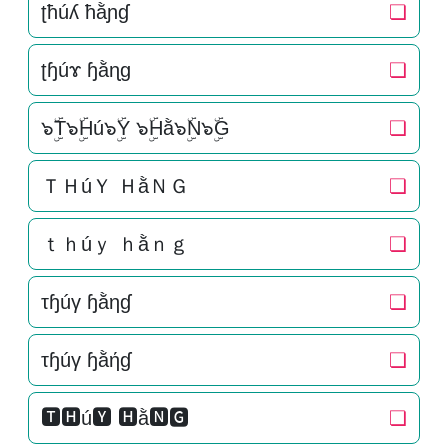
ʈħúʎ ħằɲɠ
❏
ʈɧúɤ ɧằɳɡ
❏
๖ۣۜT๖ۣۜHú๖ۣۜY ๖ۣۜHằ๖ۣۜN๖ۣۜG
❏
ＴＨúＹ ＨằＮＧ
❏
ｔｈúｙ ｈằｎｇ
❏
τɧúγ ɧằηɠ
❏
τɧúγ ɧằήɠ
❏
🆃🅷ú🆈 🅷ằ🅽🅶
❏