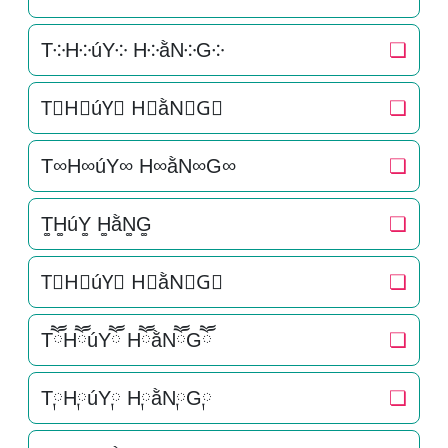
T༶H༶úY༶ H༶ằN༶G༶
❏
T⃕H⃕úY⃕ H⃕ằN⃕G⃕
❏
T∞H∞úY∞ H∞ằN∞G∞
❏
T͚H͚úY͚ H͚ằN͚G͚
❏
T⃒H⃒úY⃒ H⃒ằN⃒G⃒
❏
TཽHཽúYཽ HཽằNཽGཽ
❏
T༙H༙úY༙ H༙ằN༙G༙
❏