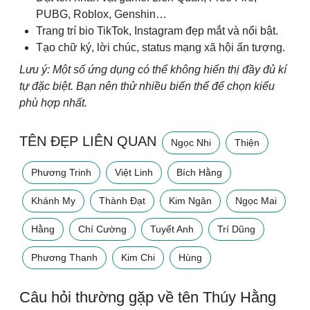
PUBG, Roblox, Genshin…
Trang trí bio TikTok, Instagram đẹp mắt và nổi bật.
Tạo chữ ký, lời chúc, status mạng xã hội ấn tượng.
Lưu ý: Một số ứng dụng có thể không hiển thị đầy đủ kí
tự đặc biệt. Bạn nên thử nhiều biến thể để chọn kiểu
phù hợp nhất.
TÊN ĐẸP LIÊN QUAN
Ngọc Nhi
Thiện
Phương Trinh
Việt Linh
Bích Hằng
Khánh My
Thành Đạt
Kim Ngân
Ngọc Mai
Hằng
Chí Cường
Tuyết Anh
Trí Dũng
Phương Thanh
Kim Chi
Hùng
Câu hỏi thường gặp về tên Thúy Hằng