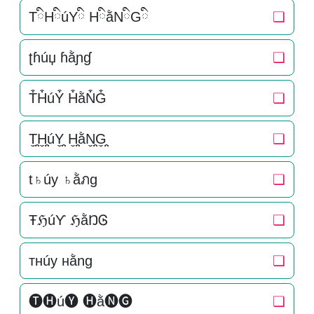
TིHིúYི HིằNིGི
❏
ʈɦúџ ɦằɲɠ
❏
T͒H͒úY͒ H͒ằN͒G͒
❏
T̬̤̯H̬̤̯úY̬̤̯ H̬̤̯ằN̬̤̯G̬̤̯
❏
t♄úy ♄ằภg
❏
ŦℌúƳ ℌằŊᎶ
❏
тнúy нằng
❏
🅣🅗ú🅨 🅗ằ🅝🅖
❏