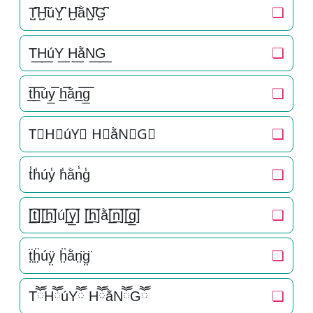
T̺͆H̺͆úY̺͆ H̺͆ằN̺͆G̺͆
❏
T͟H͟úY͟ H͟ằN͟G͟
❏
t̲̅h̲̅úy̲̅ h̲̅ằn̲̅g̲̅
❏
T⃣H⃣úY⃣ H⃣ằN⃣G⃣
❏
t̾h̾úy̾ h̾ằn̾g̾
❏
[̲̅t̲̅][̲̅h̲̅]ú[̲̅y̲̅] [̲̅h̲̅]ằ[̲̅n̲̅][̲̅g̲̅]
❏
ẗ̤ḧ̤úÿ̤ ḧ̤ằn̤̈g̤̈
❏
TཽHཽúYཽ HཽằNཽGཽ
❏