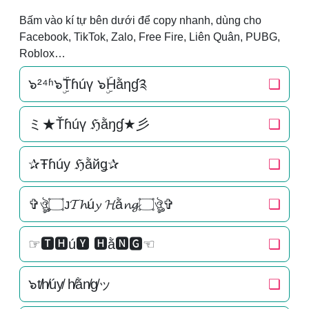
Bấm vào kí tự bên dưới để copy nhanh, dùng cho
Facebook, TikTok, Zalo, Free Fire, Liên Quân, PUBG,
Roblox…
๖²⁴ʱ๖ۣۜTɦúү ๖ۣۜHằηɠ༉
❏
ミ★Ťɦúү ℌằŋɠ★彡
❏
✰Ŧɦúу ℌằйǥ✰
❏
✞ঔৣ۝ᴊ𝓣𝓱ú𝔂 𝓗ằ𝓷𝓰۝ঔৣ✞
❏
☞🆃🅷ú🆈 🅷ằ🅽🅶☜
❏
๖t̸h̸úy̸ h̸ằn̸g̸ッ
❏