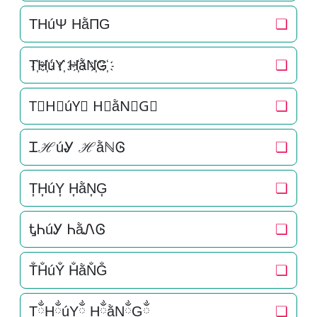
THúΨ HằΠG
❏
T҉H҉úY҉ H҉ằN҉G҉
❏
T⃜H⃜úY⃜ H⃜ằN⃜G⃜
❏
ᏆℋúᎽ ℋằℕᎶ
❏
T͎H͎úY͎ H͎ằN͎G͎
❏
ᎿᏂúᎩ ᏂằᏁᎶ
❏
T̐H̐úY̐ H̐ằN̐G̐
❏
TྂHྂúYྂ HྂằNྂGྂ
❏