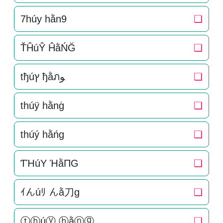
7húy hằn9
❏
ŤĤúŶ ĤằŃĞ
❏
tђúץ ђằภﻮ
❏
thúÿ hằnġ
❏
thúý hằńg
❏
ƬΉúY ΉằПG
❏
ｲんúﾘ んằ刀g
❏
ⓣⓗúⓨ ⓗằⓝⓖ
❏