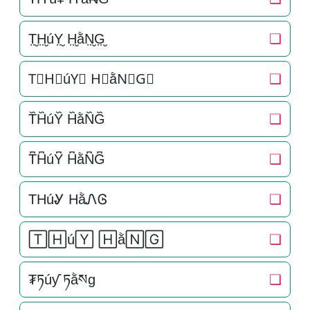
T̤̮H̤̮úY̤̮ H̤̮ằN̤̮G̤̮
❏
T⃘H⃘úY⃘ H⃘ằN⃘G⃘
❏
T᷈H᷈úY᷈ H᷈ằN᷈G᷈
❏
T͆H͆úY͆ H͆ằN͆G͆
❏
THúᎽ HằᏁᎶ
❏
🅃🄷ú🅈 🄷ằ🄽🄶
❏
₮ཏúƴ ཏằསg
❏