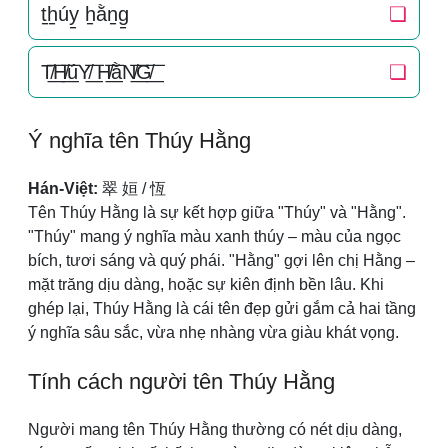
t̠h̠úy̠ h̠ằn̠g̠
❏
T̸͟͞H̸͟͞úY̸͟͞ H̸͟͞ằN̸͟͞G̸͟͞
❏
Ý nghĩa tên Thúy Hằng
Hán-Việt:
翠 姮 / 恆
Tên Thúy Hằng là sự kết hợp giữa "Thúy" và "Hằng".
"Thúy" mang ý nghĩa màu xanh thúy – màu của ngọc
bích, tươi sáng và quý phái. "Hằng" gợi lên chị Hằng –
mặt trăng dịu dàng, hoặc sự kiên định bền lâu. Khi
ghép lại, Thúy Hằng là cái tên đẹp gửi gắm cả hai tầng
ý nghĩa sâu sắc, vừa nhẹ nhàng vừa giàu khát vọng.
Tính cách người tên Thúy Hằng
Người mang tên Thúy Hằng thường có nét dịu dàng,