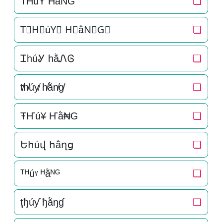
T͛H͛úY͛ H͛ằN͛G͛
❏
T⃒H⃒úY⃒ H⃒ằN⃒G⃒
❏
ᏆhúᎽ hằᏁᎶ
❏
t̸h̸úy̸ h̸ằn̸g̸
❏
ŦҤú¥ Ҥằ₦G
❏
Եհúվ հằղց
❏
ᵀᴴúᵞ ᴴằᴺᴳ
❏
ţђúƴ ђằŋɠ
❏