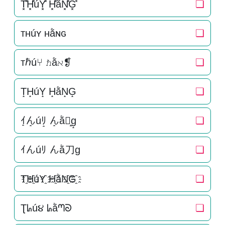
T͓̽H͓̽úY͓̽ H͓̽ằN͓̽G͓̽
❏
ᴛʜúʏ ʜằɴɢ
❏
тℏú⑂ ℏằℵ❡
❏
T̝H̝úY̝ H̝ằN̝G̝
❏
ｲ̝ん̝úﾘ̝ ん̝ằ刀̝g̝
❏
ｲんúﾘ んằ刀g
❏
T҈H҈úY҈ H҈ằN҈G҈
❏
Ʈᖺú૪ ᖺằᘉᘐ
❏