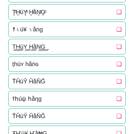
T̥ͦH̥ͦúY̥ͦ H̥ͦằN̥ͦG̥ͦ
❏
☨♄ú¥ ♄ằng
❏
T͟͟H͟͟úY͟͟ H͟͟ằN͟͟G͟͟
❏
ṭһúʏ һằṅɢ
❏
T̆H̆úY̆ H̆ằN̆Ğ
❏
ϯհúψ հằηɡ
❏
T̆H̆úY̆ H̆ằN̆Ğ
❏
ŦҤú¥ Ҥằ₦G
❏