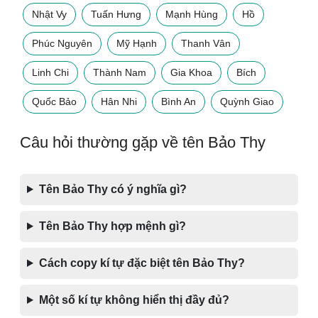
Nhật Vy
Tuấn Hưng
Mạnh Hùng
Hồ
Phúc Nguyên
Mỹ Hạnh
Thanh Vân
Linh Chi
Thành Nam
Gia Khoa
Bích
Quốc Bảo
Hân Nhi
Bình An
Quỳnh Giao
Câu hỏi thường gặp về tên Bảo Thy
Tên Bảo Thy có ý nghĩa gì?
Tên Bảo Thy hợp mệnh gì?
Cách copy kí tự đặc biệt tên Bảo Thy?
Một số kí tự không hiển thị đầy đủ?