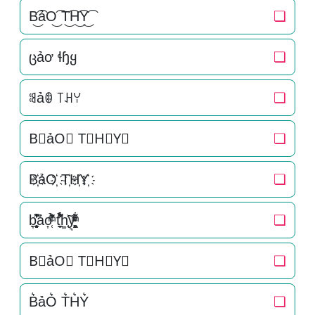
B͜͡ảO͜͡ T͜͡H͜͡Y͜͡
❏
ცảơ ɬɧყ
❏
ꌃảꂦ ꓄ꃅꌩ
❏
B⃟ảO⃟ T⃟H⃟Y⃟
❏
B҉ảO҉ T҉H҉Y҉
❏
b͎̣̫͈̥̗͒͌̃͑̔̾ͅảo͎̜̓̇ͫ̉͊ͨ͊ t̘̟̼̉̈́͐͋͌̊h͚̖̜̍̃͐y͉̝͖̻̯ͮ̒̂ͮ͋ͫͨ
❏
B⃗ảO⃗ T⃗H⃗Y⃗
❏
B͛ảO͛ T͛H͛Y͛
❏