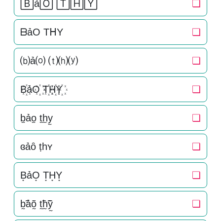
🄱ả🄾 🅃🄷🅈
❏
ᗷảO TᕼY
❏
⒝ả⒪ ⒯⒣⒴
❏
B꙰ảO꙰ T꙰H꙰Y꙰
❏
b̫ảo̫ t̫h̫y̫
❏
ɞảȏ ṭһʏ
❏
B͙ảO͙ T͙H͙Y͙
❏
b̰̃ảõ̰ t̰̃h̰̃ỹ̰
❏