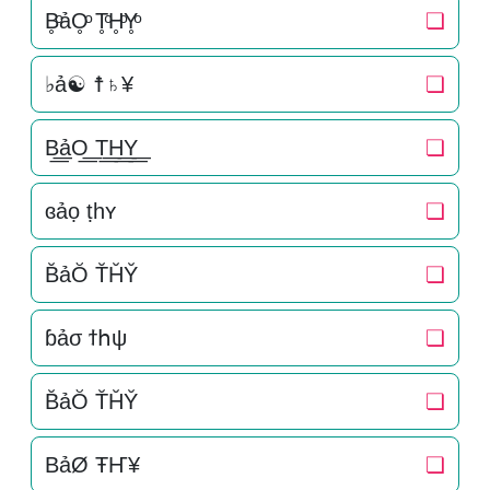
B̥ͦảO̥ͦ T̥ͦH̥ͦY̥ͦ
❏
♭ả☯ ☨♄¥
❏
B͟͟ảO͟͟ T͟͟H͟͟Y͟͟
❏
ɞảọ ṭһʏ
❏
B̆ảŎ T̆H̆Y̆
❏
ɓảσ ϯհψ
❏
B̆ảŎ T̆H̆Y̆
❏
BảØ ŦҤ¥
❏