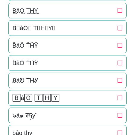
B̤̮ảO̤̮ T̤̮H̤̮Y̤̮
❏
B⃘ảO⃘ T⃘H⃘Y⃘
❏
B᷈ảO᷈ T᷈H᷈Y᷈
❏
B͆ảO͆ T͆H͆Y͆
❏
ᏰảᎧ THᎽ
❏
🄱ả🄾 🅃🄷🅈
❏
๖ả๑ ₮ཏƴ
❏
b̠ảo̠ t̠h̠y̠
❏