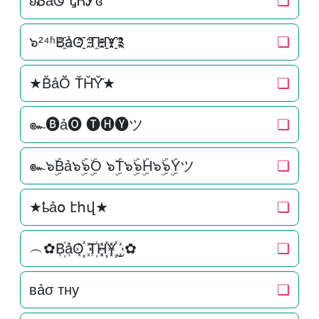
ʚᏰảᏫ ᎿᏂᎩɞ
❏
๖²⁴ʱB҈ảO҈҈ T҈H҈҈Y҈҈༉
❏
★B̆ảŎ̆ T̆H̆̆Y̆̆★
❏
๛🅑ả🅞 🅣🅗🅨ツ
❏
๛๖ۣۜBả๖ۣۜ๖ۣۜO ๖ۣۜT๖ۣۜ๖ۣۜH๖ۣۜ๖ۣۜYツ
❏
★ҍảօ էհվ★
❏
︵✿B꙰ảO꙰꙰ T꙰H꙰꙰Y꙰꙰‿✿
❏
вảσ тну
❏