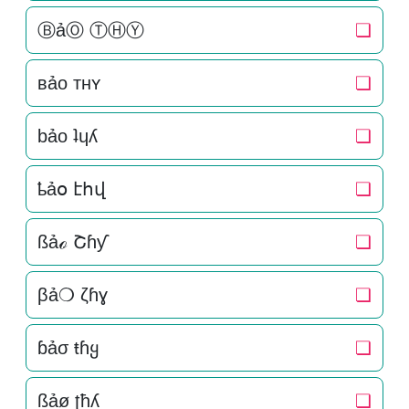
ⒷảⓄ ⓉⒽⓎ
❏
ʙảo тнʏ
❏
bảo ʇɥʎ
❏
ҍảօ էհվ
❏
ßảℴ Շɦƴ
❏
βả❍ ζɦɣ
❏
ɓảσ ŧɦყ
❏
ßảø ʈħʎ
❏