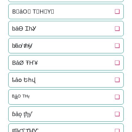
B⃒ảO⃒ T⃒H⃒Y⃒
❏
bảᎾ ᏆhᎽ
❏
b̸ảo̸ t̸h̸y̸
❏
BảØ ŦҤ¥
❏
ҍảօ Եհվ
❏
ᴮảᴼ ᵀᴴᵞ
❏
ɓảǫ ţђƴ
❏
B̺͆ảO̺͆ T̺͆H̺͆Y̺͆
❏