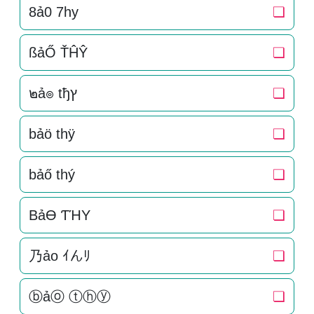
8ả0 7hy
❏
ßảŐ ŤĤŶ
❏
๒ả๏ tђץ
❏
bảö thÿ
❏
bảő thý
❏
BảӨ ƬΉY
❏
乃ảo ｲんﾘ
❏
ⓑảⓞ ⓣⓗⓨ
❏