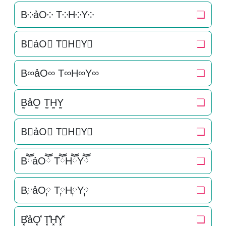
B༶ảO༶ T༶H༶Y༶
❏
B⃕ảO⃕ T⃕H⃕Y⃕
❏
B∞ảO∞ T∞H∞Y∞
❏
B͚ảO͚ T͚H͚Y͚
❏
B⃒ảO⃒ T⃒H⃒Y⃒
❏
BཽảOཽ TཽHཽYཽ
❏
B༙ảO༙ T༙H༙Y༙
❏
B͓̽ảO͓̽ T͓̽H͓̽Y͓̽
❏