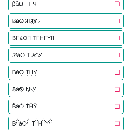
βảΩ THΨ
❏
B҉ảO҉ T҉H҉Y҉
❏
B⃜ảO⃜ T⃜H⃜Y⃜
❏
ℬảᎾ ᏆℋᎽ
❏
B͎ảO͎ T͎H͎Y͎
❏
ᏰảᏫ ᎿᏂᎩ
❏
B̐ảO̐ T̐H̐Y̐
❏
BྂảOྂ TྂHྂYྂ
❏