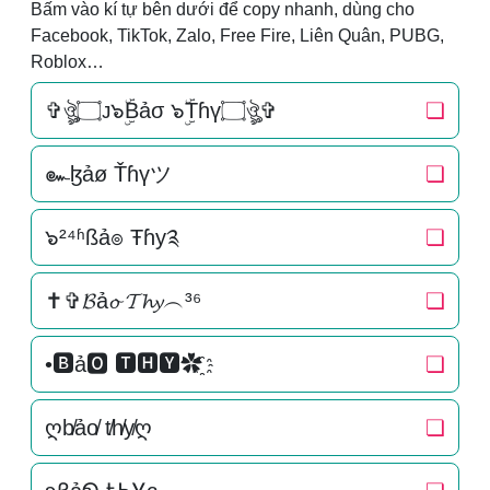
Bấm vào kí tự bên dưới để copy nhanh, dùng cho
Facebook, TikTok, Zalo, Free Fire, Liên Quân, PUBG,
Roblox…
✞ঔৣ۝ᴊ๖ۣۜBảσ ๖ۣۜTɦү۝ঔৣ✞
❏
๛ɮảø Ťɦүツ
❏
๖²⁴ʱßả๏ Ŧɦу༉
❏
✝✞𝓑ả𝓸 𝓣𝓱𝔂︵³⁶
❏
•🅱ả🅾 🆃🅷🆈✿҈
❏
ღb̸ảo̸ t̸h̸y̸ღ
❏