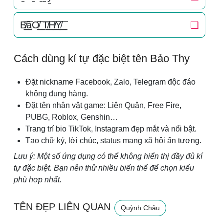
B̸͟͞ảO̸͟͞ T̸͟͞H̸͟͞Y̸͟͞
❏
Cách dùng kí tự đặc biệt tên Bảo Thy
Đặt nickname Facebook, Zalo, Telegram độc đáo
không đụng hàng.
Đặt tên nhân vật game: Liên Quân, Free Fire,
PUBG, Roblox, Genshin…
Trang trí bio TikTok, Instagram đẹp mắt và nổi bật.
Tạo chữ ký, lời chúc, status mạng xã hội ấn tượng.
Lưu ý: Một số ứng dụng có thể không hiển thị đầy đủ kí
tự đặc biệt. Bạn nên thử nhiều biến thể để chọn kiểu
phù hợp nhất.
TÊN ĐẸP LIÊN QUAN
Quỳnh Châu