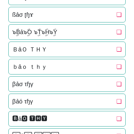
ßảσ ʈɧɤ
❏
๖ۣۜBả๖ۣۜO ๖ۣۜT๖ۣۜH๖ۣۜY
❏
ＢảＯ ＴＨＹ
❏
ｂảｏ ｔｈｙ
❏
βảσ τɧγ
❏
βảό τɧγ
❏
🅱ả🅾 🆃🅷🆈
❏