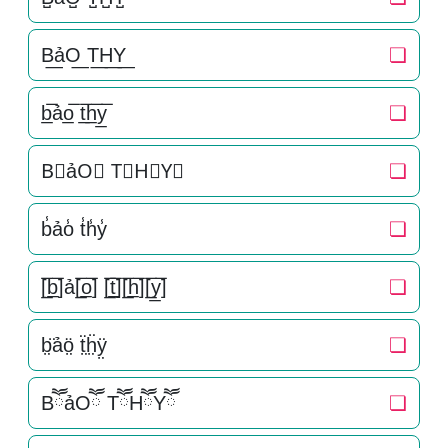
B͟ảO͟ T͟H͟Y͟
❏
b̲̅ảo̲̅ t̲̅h̲̅y̲̅
❏
B⃣ảO⃣ T⃣H⃣Y⃣
❏
b̾ảo̾ t̾h̾y̾
❏
[̲̅b̲̅]ả[̲̅o̲̅] [̲̅t̲̅][̲̅h̲̅][̲̅y̲̅]
❏
b̤̈ảö̤ ẗ̤ḧ̤ÿ̤
❏
BཽảOཽ TཽHཽYཽ
❏