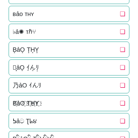
ʙảᴏ ᴛʜʏ
❏
♭ả✺ тℏ⑂
❏
B̝ảO̝ T̝H̝Y̝
❏
乃̝ảO̝ ｲ̝ん̝ﾘ̝
❏
乃ảO ｲんﾘ
❏
B҈ảO҈ T҈H҈Y҈
❏
ᕊảට Ʈᖺ૪
❏