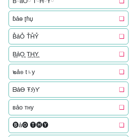
BིảOི TིHིYི
❏
ɓảɵ ʈɦџ
❏
B͒ảO͒ T͒H͒Y͒
❏
B̬̤̯ảO̬̤̯ T̬̤̯H̬̤̯Y̬̤̯
❏
๒ả๏ t♄y
❏
ᗷảƟ ŦℌƳ
❏
вảo тнy
❏
🅑ả🅞 🅣🅗🅨
❏