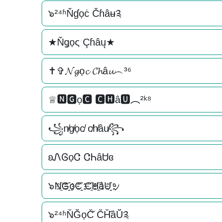
๖²⁴ʱŇɠọċ Čɦâʉ༉
★Ňǥọς Çɦâų★
✝✞𝓝𝓰ọ𝓬 𝓒𝓱â𝓾︵³⁶
♕🅽🅶ọ🅲 🅲🅷â🆄︵²ᵏ⁸
꧁n̸g̸ọc̸ c̸h̸âu̸꧂
ʚᏁᎶọᏣ ᏣᏂâᏌɞ
๖N҈G҈҈ọC҈҈ C҈H҈҈âU҈҈ッ
๖²⁴ʱN̆Ğ̆ọC̆̆ C̆H̆̆âŬ̆༉