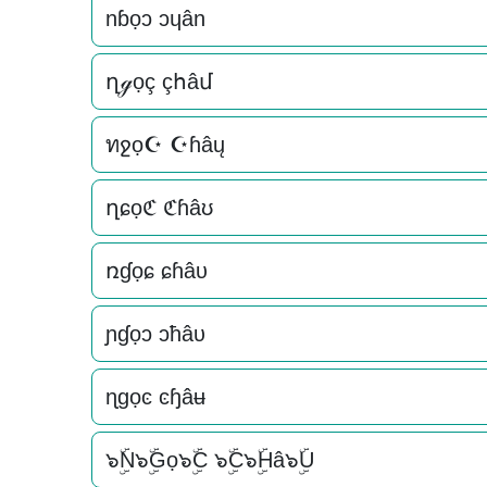
nɓọɔ ɔɥân
ղℊọç çհâմ
ทջọ☪ ☪ɦâų
ղɕọℭ ℭɦâʊ
ռɠọɕ ɕɦâυ
ɲɠọɔ ɔħâυ
ɳɡọͼ ͼɧâʉ
๖ۣۜN๖ۣۜGọ๖ۣۜC ๖ۣۜC๖ۣۜHâ๖ۣۜU