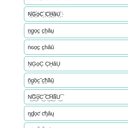
N꙰G꙰ọC꙰ C꙰H꙰âU꙰
n̫g̫ọc̫ c̫h̫âu̫
ṅɢọc̫ c̫һâȗ
N͙G͙ọC͙ C͙H͙âU͙
ñ̰g̰̃ọc̰̃ c̰̃h̰̃âṵ̃
N͜͡G͜͡ọC͜͡ C͜͡H͜͡âU͜͡
ŋɠọƈ ƈɧâų