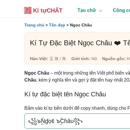
Kí tự
CHẤT
Tạo chữ
Công c
Trang chủ
»
Tên đẹp
»
Ngọc Châu
Kí Tự Đặc Biệt Ngọc Châu ❤️ 
Hán-Việt:
玉 珠 / 朱
Giới tính:
Nữ
Nguồn gốc:
Há
Ngọc Châu
– một trong những tên Việt phổ biến v
Châu
, kèm ý nghĩa tên và gợi ý đặt tên hay nhất 20
Kí tự đặc biệt tên Ngọc Châu
Bấm vào kí tự bên dưới để copy nhanh, dùng cho 
꧁๖ۣۜNɠọ¢ ๖ۣۜCɦâυ꧂