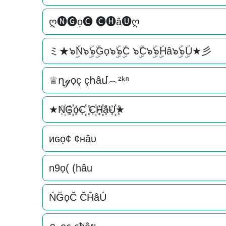
ღ🅝🅖ọ🅒 🅒🅗â🅤ღ
ミ★๖ۣۜN๖ۣۜ๖ۣۜGọ๖ۣۜ๖ۣۜC ๖ۣۜC๖ۣۜ๖ۣۜHâ๖ۣۜ๖ۣۜU★彡
♕ղℊọç çհâմ︵²ᵏ⁸
★N꙰G꙰꙰ọC꙰꙰ C꙰H꙰꙰âU꙰꙰★
иɢọ¢ ¢нâυ
n9ọ( (hâu
ŃĞọČ ČĤâÚ