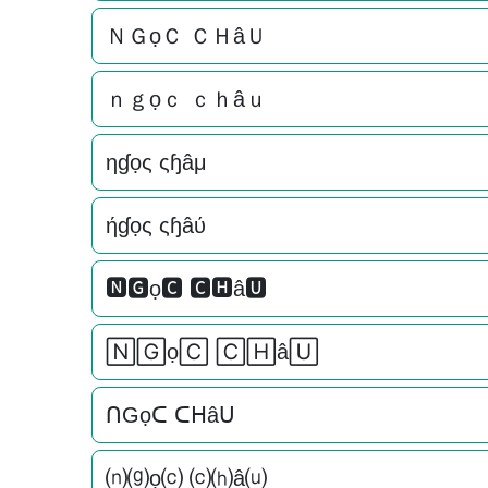
ＮＧọＣ ＣＨâＵ
ｎｇọｃ ｃｈâｕ
ηɠọς ςɧâμ
ήɠọς ςɧâύ
🅽🅶ọ🅲 🅲🅷â🆄
🄽🄶ọ🄲 🄲🄷â🅄
ᑎGọᑕ ᑕᕼâᑌ
⒩⒢ọ⒞ ⒞⒣â⒰