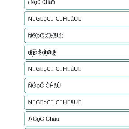
ꈤꁅọꉓ ꉓꃅâꀎ
N⃟G⃟ọC⃟ C⃟H⃟âU⃟
N҉G҉ọC҉ C҉H҉âU҉
n͉̠̙͉̗̺̋̋̔ͧ̊g͎͚̥͎͔͕ͥ̿ọc͔ͣͦ́́͂ͅ c͔ͣͦ́́͂ͅh͚̖̜̍̃͐âu̟͎̲͕̼̳͉̲ͮͫͭ̋ͭ͛ͣ̈
N⃗G⃗ọC⃗ C⃗H⃗âU⃗
N͛G͛ọC͛ C͛H͛âU͛
N⃒G⃒ọC⃒ C⃒H⃒âU⃒
ᏁᎶọᏟ Ꮯhâu