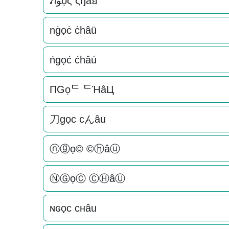
ภﻮọς ςђâย
nġọċ ċhâü
ńgọć ćhâú
ПGọᄃ ᄃΉâЦ
刀gọc cんâu
ⓝⓖọ© ©ⓗâⓤ
ⓃⒼọⒸ ⒸⒽâⓊ
ɴԍọc cнâu