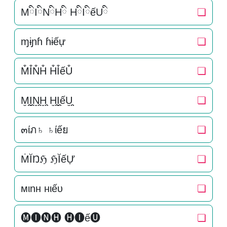
MིIིNིHི HིIིếUི
❏
ɱɨɲɦ ɦɨếự
❏
M͒I͒N͒H͒ H͒I͒ếU͒
❏
M̬̤̯I̬̤̯N̬̤̯H̬̤̯ H̬̤̯I̬̤̯ếU̬̤̯
❏
๓ίภ♄ ♄ίếย
❏
ṀĬŊℌ ℌĬếỰ
❏
мιnн нιếυ
❏
🅜🅘🅝🅗 🅗🅘ế🅤
❏