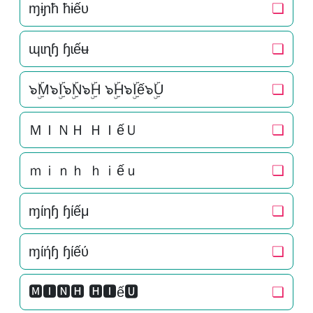
ɱɨɲħ ħɨếυ
❏
ɰɩɳɧ ɧɩếʉ
❏
๖ۣۜM๖ۣۜI๖ۣۜN๖ۣۜH ๖ۣۜH๖ۣۜIế๖ۣۜU
❏
ＭＩＮＨ ＨＩếＵ
❏
ｍｉｎｈ ｈｉếｕ
❏
ɱίηɧ ɧίếμ
❏
ɱίήɧ ɧίếύ
❏
🅼🅸🅽🅷 🅷🅸ế🆄
❏