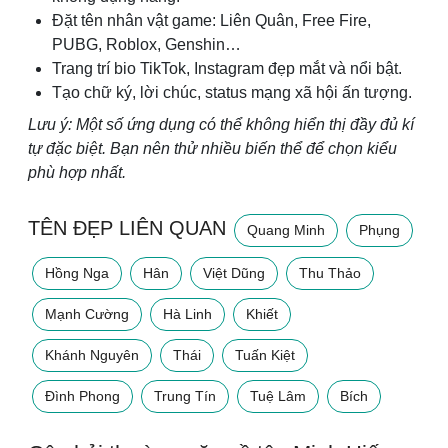
Đặt tên nhân vật game: Liên Quân, Free Fire,
PUBG, Roblox, Genshin…
Trang trí bio TikTok, Instagram đẹp mắt và nổi bật.
Tạo chữ ký, lời chúc, status mạng xã hội ấn tượng.
Lưu ý: Một số ứng dụng có thể không hiển thị đầy đủ kí
tự đặc biệt. Bạn nên thử nhiều biến thể để chọn kiểu
phù hợp nhất.
TÊN ĐẸP LIÊN QUAN
Quang Minh
Phụng
Hồng Nga
Hân
Việt Dũng
Thu Thảo
Mạnh Cường
Hà Linh
Khiết
Khánh Nguyên
Thái
Tuấn Kiệt
Đình Phong
Trung Tín
Tuệ Lâm
Bích