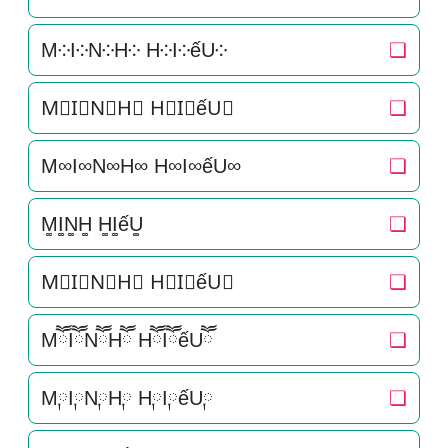
M༶I༶N༶H༶ H༶I༶ếU༶
❏
M⃕I⃕N⃕H⃕ H⃕I⃕ếU⃕
❏
M∞I∞N∞H∞ H∞I∞ếU∞
❏
M͚I͚N͚H͚ H͚I͚ếU͚
❏
M⃒I⃒N⃒H⃒ H⃒I⃒ếU⃒
❏
MཽIཽNཽHཽ HཽIཽếUཽ
❏
M༙I༙N༙H༙ H༙I༙ếU༙
❏