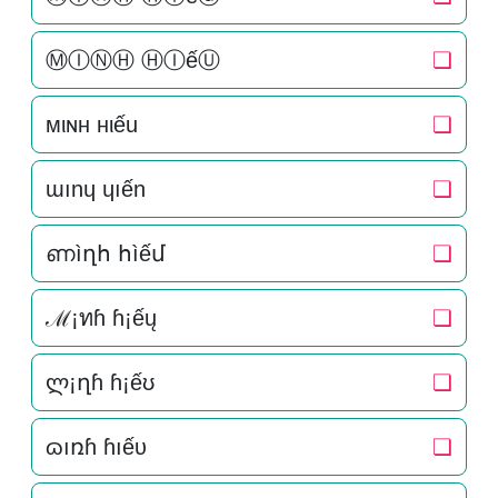
ⓂⒾⓃⒽ ⒽⒾếⓊ
❏
мιɴн нιếu
❏
ɯınɥ ɥıến
❏
ണìղհ հìếմ
❏
ℳ¡ทɦ ɦ¡ếų
❏
ლ¡ղɦ ɦ¡ếʊ
❏
ɷıռɦ ɦıếυ
❏