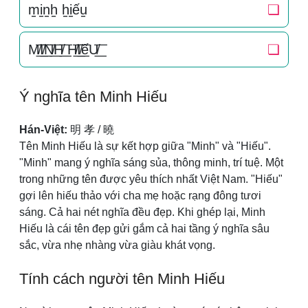
m̠i̠n̠h̠ h̠i̠ếu̠
❏
M̸͟͞I̸͟͞N̸͟͞H̸͟͞ H̸͟͞I̸͟͞ếU̸͟͞
❏
Ý nghĩa tên Minh Hiếu
Hán-Việt:
明 孝 / 曉
Tên Minh Hiếu là sự kết hợp giữa "Minh" và "Hiếu".
"Minh" mang ý nghĩa sáng sủa, thông minh, trí tuệ. Một
trong những tên được yêu thích nhất Việt Nam. "Hiếu"
gợi lên hiếu thảo với cha mẹ hoặc rạng đông tươi
sáng. Cả hai nét nghĩa đều đẹp. Khi ghép lại, Minh
Hiếu là cái tên đẹp gửi gắm cả hai tầng ý nghĩa sâu
sắc, vừa nhẹ nhàng vừa giàu khát vọng.
Tính cách người tên Minh Hiếu