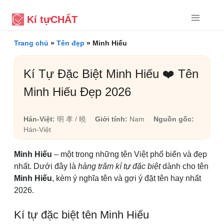
Kí tự
CHẤT
Trang chủ
»
Tên đẹp
»
Minh Hiếu
Kí Tự Đặc Biệt Minh Hiếu ❤️ Tên
Minh Hiếu Đẹp 2026
Hán-Việt:
明 孝 / 曉
Giới tính:
Nam
Nguồn gốc:
Hán-Việt
Minh Hiếu
– một trong những tên Việt phổ biến và đẹp
nhất. Dưới đây là
hàng trăm kí tự đặc biệt
dành cho tên
Minh Hiếu
, kèm ý nghĩa tên và gợi ý đặt tên hay nhất
2026.
Kí tự đặc biệt tên Minh Hiếu