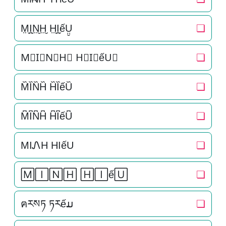
M̤̮I̤̮N̤̮H̤̮ H̤̮I̤̮ếṲ̮
❏
M⃘I⃘N⃘H⃘ H⃘I⃘ếU⃘
❏
M᷈I᷈N᷈H᷈ H᷈I᷈ếU᷈
❏
M͆I͆N͆H͆ H͆I͆ếU͆
❏
MIᏁH HIếU
❏
🄼🄸🄽🄷 🄷🄸ế🅄
❏
ฅརསཏ ཏརếມ
❏