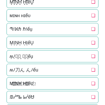
M͓̽I͓̽N͓̽H͓̽ H͓̽I͓̽ếU͓̽
❏
ᴍɪɴʜ ʜɪếᴜ
❏
Պ!ℵℏ ℏ!ếṳ
❏
M̝I̝N̝H̝ H̝I̝ếU̝
❏
ʍ̝ﾉ̝刀̝ん̝ ん̝ﾉ̝ếu̝
❏
ʍﾉ刀ん んﾉếu
❏
M҈I҈N҈H҈ H҈I҈ếU҈
❏
ᙢᓮᘉᖺ ᖺᓮếᕰ
❏