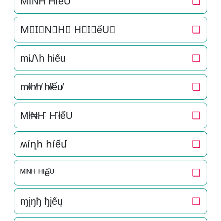
M͛I͛N͛H͛ H͛I͛ếU͛
❏
M⃒I⃒N⃒H⃒ H⃒I⃒ếU⃒
❏
mᎥᏁh hᎥếu
❏
m̸i̸n̸h̸ h̸i̸ếu̸
❏
Mł₦Ҥ ҤłếU
❏
ʍíղհ հíếմ
❏
ᴹᴵᴺᴴ ᴴᴵếᵁ
❏
ɱįŋђ ђįếų
❏