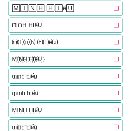
🄼🄸🄽🄷 🄷🄸ế🅄
❏
ᗰIᑎᕼ ᕼIếᑌ
❏
⒨⒤⒩⒣ ⒣⒤ế⒰
❏
M꙰I꙰N꙰H꙰ H꙰I꙰ếU꙰
❏
m̫i̫n̫h̫ h̫i̫ếu̫
❏
ṃıṅһ һıếȗ
❏
M͙I͙N͙H͙ H͙I͙ếU͙
❏
m̰̃ḭ̃ñ̰h̰̃ h̰̃ḭ̃ếṵ̃
❏