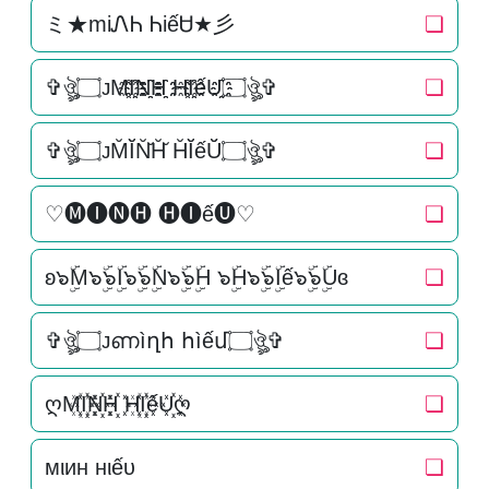
ミ★miᏁᏂ ᏂiếᏌ★彡
❏
✞ঔৣ۝ᴊM҈I҈҈N҈҈H҈҈ H҈I҈҈ếU҈҈۝ঔৣ✞
❏
✞ঔৣ۝ᴊM̆Ĭ̆N̆̆H̆̆ H̆Ĭ̆ếŬ̆۝ঔৣ✞
❏
♡🅜🅘🅝🅗 🅗🅘ế🅤♡
❏
ʚ๖ۣۜM๖ۣۜ๖ۣۜI๖ۣۜ๖ۣۜN๖ۣۜ๖ۣۜH ๖ۣۜH๖ۣۜ๖ۣۜIế๖ۣۜ๖ۣۜUɞ
❏
✞ঔৣ۝ᴊണìղհ հìếմ۝ঔৣ✞
❏
ღM꙰I꙰꙰N꙰꙰H꙰꙰ H꙰I꙰꙰ếU꙰꙰ღ
❏
мιин нιếυ
❏