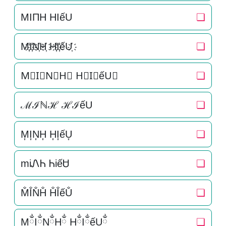
MIΠH HIếU
❏
M҉I҉N҉H҉ H҉I҉ếU҉
❏
M⃜I⃜N⃜H⃜ H⃜I⃜ếU⃜
❏
ℳℐℕℋ ℋℐếU
❏
M͎I͎N͎H͎ H͎I͎ếU͎
❏
miᏁᏂ ᏂiếᏌ
❏
M̐I̐N̐H̐ H̐I̐ếU̐
❏
MྂIྂNྂHྂ HྂIྂếUྂ
❏