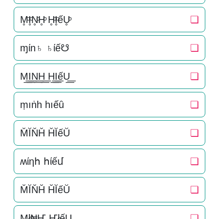
M̥ͦI̥ͦN̥ͦH̥ͦ H̥ͦI̥ͦếU̥ͦ
❏
ɱίn♄ ♄ίế☋
❏
M͟͟I͟͟N͟͟H͟͟ H͟͟I͟͟ếU͟͟
❏
ṃıṅһ һıếȗ
❏
M̆ĬN̆H̆ H̆ĬếŬ
❏
ʍίηհ հίếմ
❏
M̆ĬN̆H̆ H̆ĬếŬ
❏
Mł₦Ҥ ҤłếU
❏