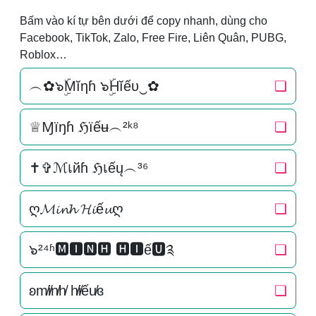
Bấm vào kí tự bên dưới để copy nhanh, dùng cho
Facebook, TikTok, Zalo, Free Fire, Liên Quân, PUBG,
Roblox…
︵✿๖ۣۜMĭηɦ ๖ۣۜHĭếυ‿✿
❏
♕Ɱїŋɦ ℌїếʉ︵²ᵏ⁸
❏
✝✞ℳเйɦ ℌเếų︵³⁶
❏
ღ𝓜𝓲𝓷𝓱 𝓗𝓲ế𝓾ღ
❏
๖²⁴ʱ🅼🅸🅽🅷 🅷🅸ế🆄༉
❏
ʚm̸i̸n̸h̸ h̸i̸ếu̸ɞ
❏