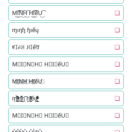
M͜͡I͜͡N͜͡H͜͡ H͜͡I͜͡ếU͜͡
❏
ɱıŋɧ ɧıếų
❏
ꎭꀤꈤꃅ ꃅꀤếꀎ
❏
M⃟I⃟N⃟H⃟ H⃟I⃟ếU⃟
❏
M҉I҉N҉H҉ H҉I҉ếU҉
❏
m̘͈̺̪͓ͩ͂̾ͪ̀̋i̞̟̫̺ͭ̒ͭͣn͉̠̙͉̗̺̋̋̔ͧ̊h͚̖̜̍̃͐ h͚̖̜̍̃͐i̞̟̫̺ͭ̒ͭͣếu̟͎̲͕̼̳͉̲ͮͫͭ̋ͭ͛ͣ̈
❏
M⃗I⃗N⃗H⃗ H⃗I⃗ếU⃗
❏