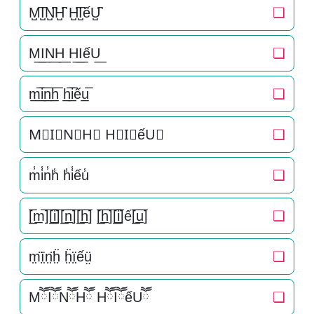
M̺͆I̺͆N̺͆H̺͆ H̺͆I̺͆ếU̺͆
❏
M͟I͟N͟H͟ H͟I͟ếU͟
❏
m̲̅i̲̅n̲̅h̲̅ h̲̅i̲̅ếu̲̅
❏
M⃣I⃣N⃣H⃣ H⃣I⃣ếU⃣
❏
m̾i̾n̾h̾ h̾i̾ếu̾
❏
[̲̅m̲̅][̲̅i̲̅][̲̅n̲̅][̲̅h̲̅] [̲̅h̲̅][̲̅i̲̅]ế[̲̅u̲̅]
❏
m̤̈ï̤n̤̈ḧ̤ ḧ̤ï̤ếṳ̈
❏
MཽIཽNཽHཽ HཽIཽếUཽ
❏