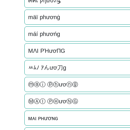
๓คเ קђươภﻮ
mäï phươnġ
máí phươńg
MΛI PΉươПG
ﾶﾑﾉ ｱんươ刀g
ⓜⓐⓘ ⓟⓗươⓝⓖ
ⓂⒶⒾ ⓅⒽươⓃⒼ
мᴀι ᴘнươɴԍ