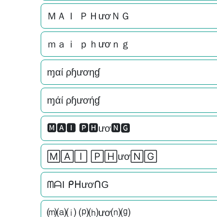
ＭＡＩ ＰＨươＮＧ
ｍａｉ ｐｈươｎｇ
ɱαί ρɧươηɠ
ɱάί ρɧươήɠ
🅼🅰🅸 🅿🅷ươ🅽🅶
🄼🄰🄸 🄿🄷ươ🄽🄶
ᗰᗩI ᑭᕼươᑎG
⒨⒜⒤ ⒫⒣ươ⒩⒢