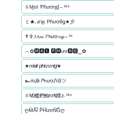
♕Ɱαї Ƥɦươŋɠ︵²ᵏ⁸
ミ★ℳąเ Pɦươйǥ★彡
✝✞𝓜𝓪𝓲 𝓟𝓱ươ𝓷𝓰︵³⁶
︵✿🅼🅰🅸 🅿🅷ươ🅽🅶‿✿
★m̸a̸i̸ p̸h̸ươn̸g̸★
๛mᎯi ᎵᏂươᏁᎶツ
♕M҈A҈҈I҈҈ P҈H҈҈ươN҈҈G҈҈︵²ᵏ⁸
ღM̆Ă̆Ĭ̆ P̆H̆̆ươN̆̆Ğ̆ღ