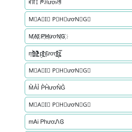
ꎭꍏꀤ ᖘꃅươꈤꁅ
M⃟A⃟I⃟ P⃟H⃟ươN⃟G⃟
M҉A҉I҉ P҉H҉ươN҉G҉
m̘͈̺̪͓ͩ͂̾ͪ̀̋a̘̫͈̭͌͛͌̇̇̍i̞̟̫̺ͭ̒ͭͣ p̱̱̬̻̞̩͎̌ͦ̏h͚̖̜̍̃͐ươn͉̠̙͉̗̺̋̋̔ͧ̊g͎͚̥͎͔͕ͥ̿
M⃗A⃗I⃗ P⃗H⃗ươN⃗G⃗
M͛A͛I͛ P͛H͛ươN͛G͛
M⃒A⃒I⃒ P⃒H⃒ươN⃒G⃒
mᎪᎥ ᏢhươᏁᎶ