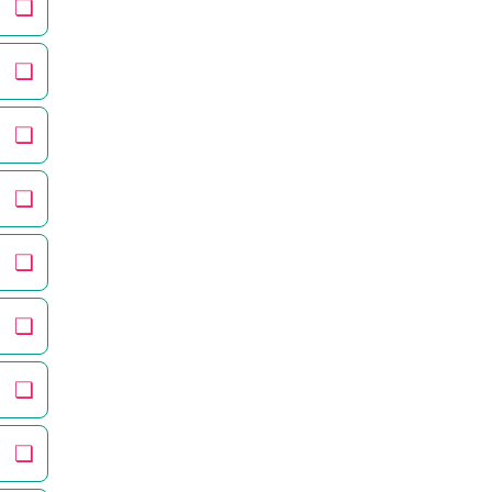
❏
❏
❏
❏
❏
❏
❏
❏