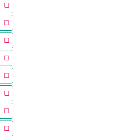
❏
❏
❏
❏
❏
❏
❏
❏