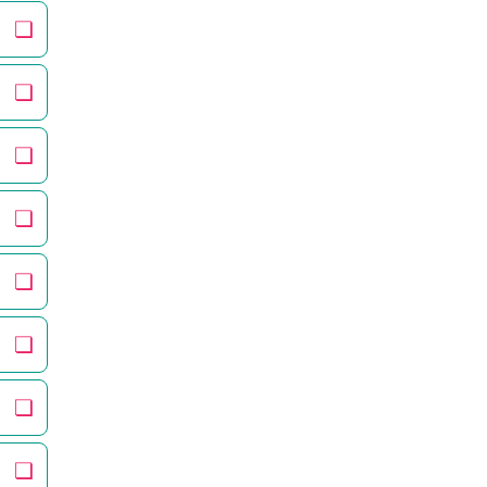
❏
❏
❏
❏
❏
❏
❏
❏