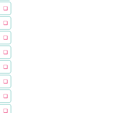
❏
❏
❏
❏
❏
❏
❏
❏