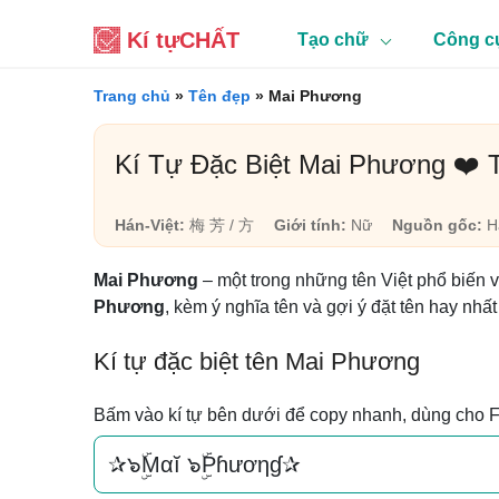
Kí tự
CHẤT
Tạo chữ
Công c
Trang chủ
»
Tên đẹp
»
Mai Phương
Kí Tự Đặc Biệt Mai Phương ❤️
Hán-Việt:
梅 芳 / 方
Giới tính:
Nữ
Nguồn gốc:
Há
Mai Phương
– một trong những tên Việt phổ biến 
Phương
, kèm ý nghĩa tên và gợi ý đặt tên hay nhấ
Kí tự đặc biệt tên Mai Phương
Bấm vào kí tự bên dưới để copy nhanh, dùng cho 
✰๖ۣۜMαĭ ๖ۣۜPɦươηɠ✰