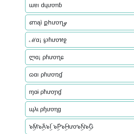
ɯɐı dɥươnɓ
ണąì քհươղℊ
ℳα¡ ℘ɦươทջ
ლɑ¡ ρɦươղɕ
ɷɑı ρɦươռɠ
ɱɑɨ ρħươɲɠ
ɰλɩ ρɧươɳɡ
๖ۣۜM๖ۣۜA๖ۣۜI ๖ۣۜP๖ۣۜHươ๖ۣۜN๖ۣۜG