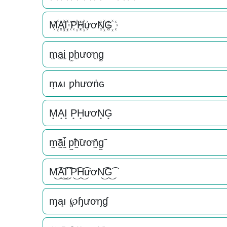
M꙰A꙰I꙰ P꙰H꙰ươN꙰G꙰
m̫a̫i̫ p̫h̫ươn̫g̫
ṃѧı ƿһươṅɢ
M͙A͙I͙ P͙H͙ươN͙G͙
m̰̃ã̰ḭ̃ p̰̃h̰̃ươñ̰g̰̃
M͜͡A͜͡I͜͡ P͜͡H͜͡ươN͜͡G͜͡
ɱąı ℘ɧươŋɠ