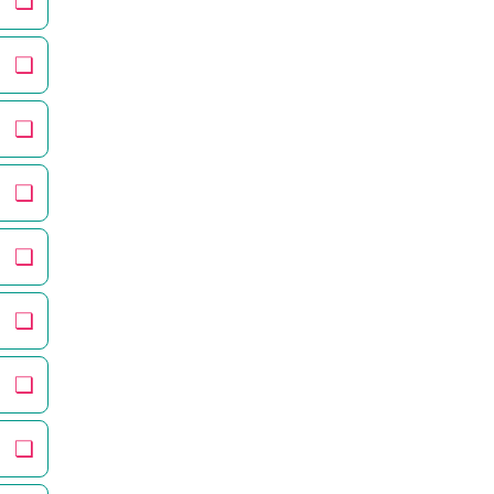
❏
❏
❏
❏
❏
❏
❏
❏