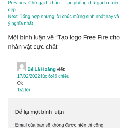
Điều
Previous:
Chữ gạch chân – Tạo phông chữ gạch dưới
đẹp
hướng
Next:
Tổng hợp những lời chúc mừng sinh nhật hay và
bài
ý nghĩa nhất
viết
Một bình luận về “
Tạo logo Free Fire cho
nhân vật cực chất
”
Bé Là Hoàng
viết:
17/02/2022 lúc 6:46 chiều
Ok
Trả lời
Để lại một bình luận
Email của bạn sẽ không được hiển thị công