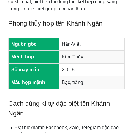
có khí chất, biết tiến lùi đúng lúc. kết hợp cùng sang
trọng, tinh tế, biết giữ giá trị bản thân.
Phong thủy hợp tên Khánh Ngân
Nguồn gốc
Hán-Việt
Mệnh hợp
Kim, Thủy
Số may mắn
2, 6, 8
Màu hợp mệnh
Bạc, trắng
Cách dùng kí tự đặc biệt tên Khánh
Ngân
Đặt nickname Facebook, Zalo, Telegram độc đáo