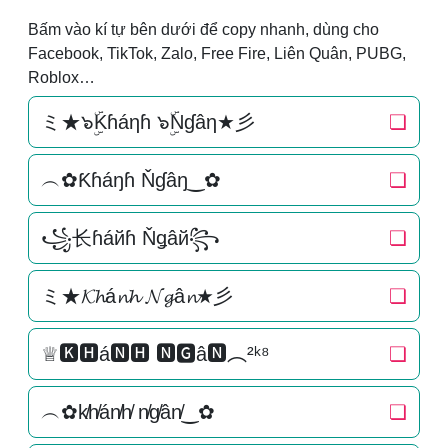
Bấm vào kí tự bên dưới để copy nhanh, dùng cho
Facebook, TikTok, Zalo, Free Fire, Liên Quân, PUBG,
Roblox…
ミ★๖ۣۜKɦáηɦ ๖ۣۜNɠâη★彡
❏
︵✿Ƙɦáŋɦ Ňɠâŋ‿✿
❏
꧁长ɦáйɦ Ňǥâй꧂
❏
ミ★𝓚𝓱á𝓷𝓱 𝓝𝓰â𝓷★彡
❏
♕🅺🅷á🅽🅷 🅽🅶â🅽︵²ᵏ⁸
❏
︵✿k̸h̸án̸h̸ n̸g̸ân̸‿✿
❏