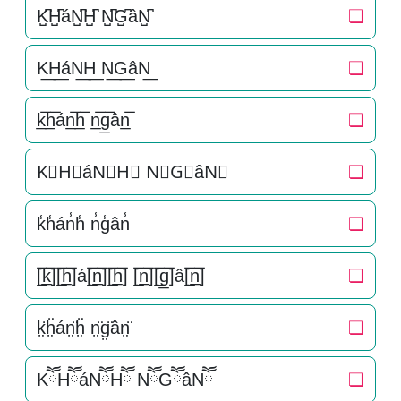
K̺͆H̺͆áN̺͆H̺͆ N̺͆G̺͆âN̺͆
❏
K͟H͟áN͟H͟ N͟G͟âN͟
❏
k̲̅h̲̅án̲̅h̲̅ n̲̅g̲̅ân̲̅
❏
K⃣H⃣áN⃣H⃣ N⃣G⃣âN⃣
❏
k̾h̾án̾h̾ n̾g̾ân̾
❏
[̲̅k̲̅][̲̅h̲̅]á[̲̅n̲̅][̲̅h̲̅] [̲̅n̲̅][̲̅g̲̅]â[̲̅n̲̅]
❏
k̤̈ḧ̤án̤̈ḧ̤ n̤̈g̤̈ân̤̈
❏
KཽHཽáNཽHཽ NཽGཽâNཽ
❏