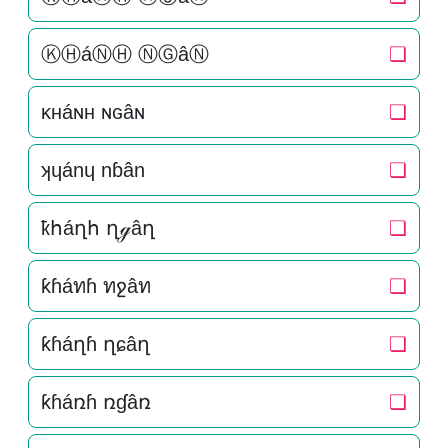
ⓀⒽáⓃⒽ ⓃⒼâⓃ
❏
κнáɴн ɴԍâɴ
❏
ʞɥánɥ nɓân
❏
ҟհáղհ ղℊâղ
❏
ƙɦáทɦ ทջâท
❏
ƙɦáղɦ ղɕâղ
❏
ƙɦáռɦ ռɠâռ
❏