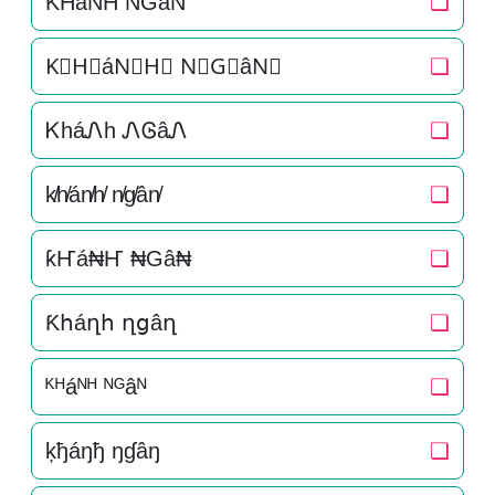
K͛H͛áN͛H͛ N͛G͛âN͛
❏
K⃒H⃒áN⃒H⃒ N⃒G⃒âN⃒
❏
ᏦháᏁh ᏁᎶâᏁ
❏
k̸h̸án̸h̸ n̸g̸ân̸
❏
ƙҤá₦Ҥ ₦Gâ₦
❏
Ƙհáղհ ղցâղ
❏
ᴷᴴáᴺᴴ ᴺᴳâᴺ
❏
ķђáŋђ ŋɠâŋ
❏