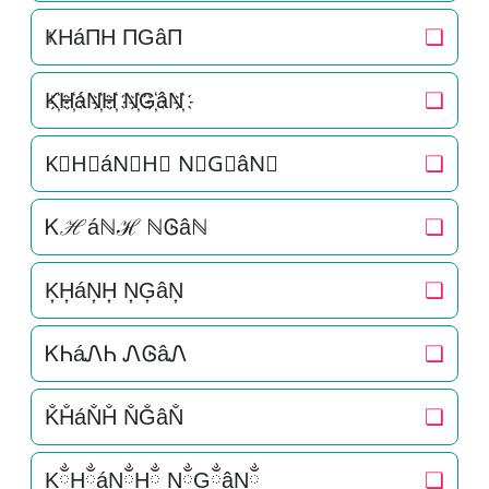
ҜHáΠH ΠGâΠ
❏
K҉H҉áN҉H҉ N҉G҉âN҉
❏
K⃜H⃜áN⃜H⃜ N⃜G⃜âN⃜
❏
Ꮶℋáℕℋ ℕᎶâℕ
❏
K͎H͎áN͎H͎ N͎G͎âN͎
❏
ᏦᏂáᏁᏂ ᏁᎶâᏁ
❏
K̐H̐áN̐H̐ N̐G̐âN̐
❏
KྂHྂáNྂHྂ NྂGྂâNྂ
❏