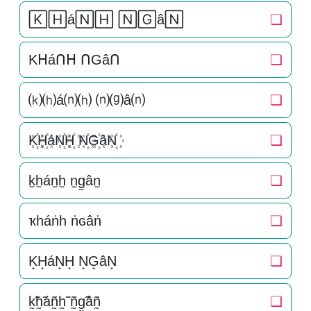
🄺🄷á🄽🄷 🄽🄶â🄽
❏
Kᕼáᑎᕼ ᑎGâᑎ
❏
⒦⒣á⒩⒣ ⒩⒢â⒩
❏
K꙰H꙰áN꙰H꙰ N꙰G꙰âN꙰
❏
k̫h̫án̫h̫ n̫g̫ân̫
❏
ҡһáṅһ ṅɢâṅ
❏
K͙H͙áN͙H͙ N͙G͙âN͙
❏
k̰̃h̰̃áñ̰h̰̃ ñ̰g̰̃âñ̰
❏