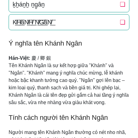
k̠h̠án̠h̠ n̠g̠ân̠
❏
K̸͟͞H̸͟͞áN̸͟͞H̸͟͞ N̸͟͞G̸͟͞âN̸͟͞
❏
Ý nghĩa tên Khánh Ngân
Hán-Việt:
慶 / 卿 銀
Tên Khánh Ngân là sự kết hợp giữa "Khánh" và
"Ngân". "Khánh" mang ý nghĩa chúc mừng, lễ khánh
hoặc bậc khanh tướng cao quý. "Ngân" gợi lên bạc –
kim loại quý, thanh sạch và bền giá trị. Khi ghép lại,
Khánh Ngân là cái tên đẹp gửi gắm cả hai tầng ý nghĩa
sâu sắc, vừa nhẹ nhàng vừa giàu khát vọng.
Tính cách người tên Khánh Ngân
Người mang tên Khánh Ngân thường có nét nho nhã,