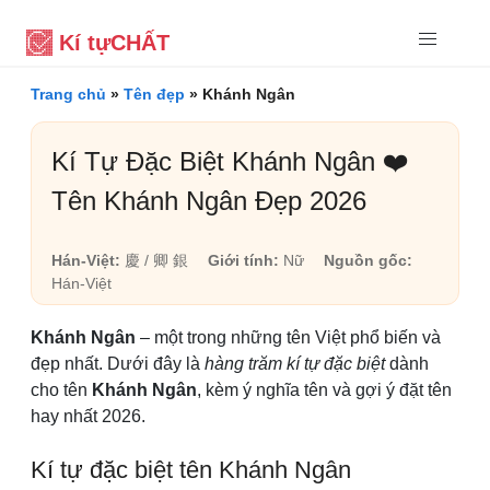
Kí tự
CHẤT
Trang chủ
»
Tên đẹp
»
Khánh Ngân
Kí Tự Đặc Biệt Khánh Ngân ❤️
Tên Khánh Ngân Đẹp 2026
Hán-Việt:
慶 / 卿 銀
Giới tính:
Nữ
Nguồn gốc:
Hán-Việt
Khánh Ngân
– một trong những tên Việt phổ biến và
đẹp nhất. Dưới đây là
hàng trăm kí tự đặc biệt
dành
cho tên
Khánh Ngân
, kèm ý nghĩa tên và gợi ý đặt tên
hay nhất 2026.
Kí tự đặc biệt tên Khánh Ngân