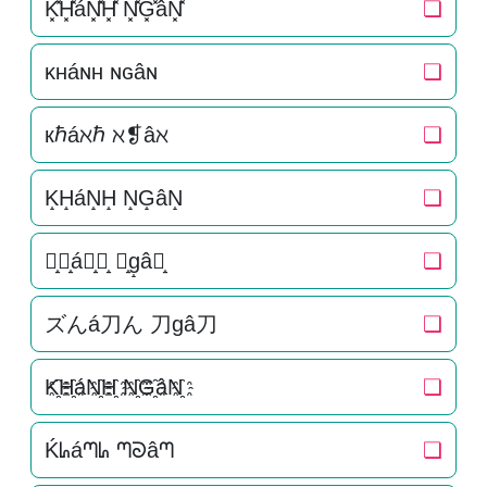
K͓̽H͓̽áN͓̽H͓̽ N͓̽G͓̽âN͓̽
❏
ᴋʜáɴʜ ɴɢâɴ
❏
кℏáℵℏ ℵ❡âℵ
❏
K̝H̝áN̝H̝ N̝G̝âN̝
❏
ズ̝ん̝á刀̝ん̝ 刀̝g̝â刀̝
❏
ズんá刀ん 刀gâ刀
❏
K҈H҈áN҈H҈ N҈G҈âN҈
❏
Ḱᖺáᘉᖺ ᘉᘐâᘉ
❏