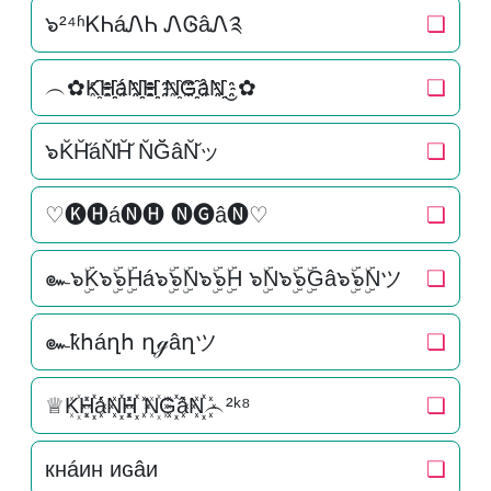
๖²⁴ʱᏦᏂáᏁᏂ ᏁᎶâᏁ༉
❏
︵✿K҈H҈҈áN҈҈H҈҈ N҈G҈҈âN҈҈‿✿
❏
๖K̆H̆̆áN̆̆H̆̆ N̆Ğ̆âN̆̆ッ
❏
♡🅚🅗á🅝🅗 🅝🅖â🅝♡
❏
๛๖ۣۜK๖ۣۜ๖ۣۜHá๖ۣۜ๖ۣۜN๖ۣۜ๖ۣۜH ๖ۣۜN๖ۣۜ๖ۣۜGâ๖ۣۜ๖ۣۜNツ
❏
๛ҟհáղհ ղℊâղツ
❏
♕K꙰H꙰꙰áN꙰꙰H꙰꙰ N꙰G꙰꙰âN꙰꙰︵²ᵏ⁸
❏
кнáин иɢâи
❏