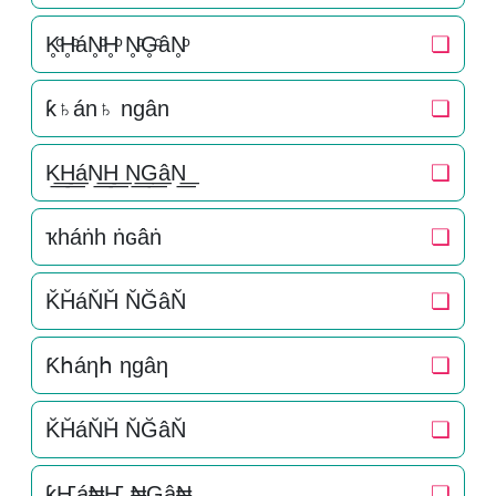
K̥ͦH̥ͦáN̥ͦH̥ͦ N̥ͦG̥ͦâN̥ͦ
❏
ƙ♄án♄ ngân
❏
K͟͟H͟͟áN͟͟H͟͟ N͟͟G͟͟âN͟͟
❏
ҡһáṅһ ṅɢâṅ
❏
K̆H̆áN̆H̆ N̆ĞâN̆
❏
Ƙհáηհ ηɡâη
❏
K̆H̆áN̆H̆ N̆ĞâN̆
❏
ƙҤá₦Ҥ ₦Gâ₦
❏