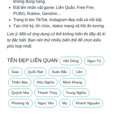
không đụng hàng.
Đặt tên nhân vật game: Liên Quân, Free Fire,
PUBG, Roblox, Genshin…
Trang trí bio TikTok, Instagram đẹp mắt và nổi bật.
Tạo chữ ký, lời chúc, status mạng xã hội ấn tượng.
Lưu ý: Một số ứng dụng có thể không hiển thị đầy đủ kí
tự đặc biệt. Bạn nên thử nhiều biến thể để chọn kiểu
phù hợp nhất.
TÊN ĐẸP LIÊN QUAN
Việt Dũng
Ngọc Tú
Giao
Quốc Đạt
Xuân Bắc
Liên
Thiên Bảo
Hữu Nghĩa
Minh Khang
Quỳnh Mai
Thanh Thủy
Trung Nghĩa
Phương Vy
Ngọc Yến
My
Khánh Nguyên