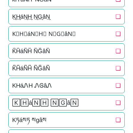
K̤̮H̤̮áN̤̮H̤̮ N̤̮G̤̮âN̤̮
❏
K⃘H⃘áN⃘H⃘ N⃘G⃘âN⃘
❏
K᷈H᷈áN᷈H᷈ N᷈G᷈âN᷈
❏
K͆H͆áN͆H͆ N͆G͆âN͆
❏
KHáᏁH ᏁᎶâᏁ
❏
🄺🄷á🄽🄷 🄽🄶â🄽
❏
Kཏáསཏ སgâས
❏