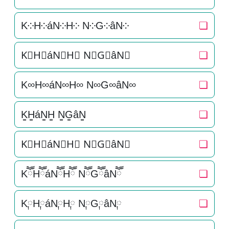
K༶H༶áN༶H༶ N༶G༶âN༶
❏
K⃕H⃕áN⃕H⃕ N⃕G⃕âN⃕
❏
K∞H∞áN∞H∞ N∞G∞âN∞
❏
K͚H͚áN͚H͚ N͚G͚âN͚
❏
K⃒H⃒áN⃒H⃒ N⃒G⃒âN⃒
❏
KཽHཽáNཽHཽ NཽGཽâNཽ
❏
K༙H༙áN༙H༙ N༙G༙âN༙
❏