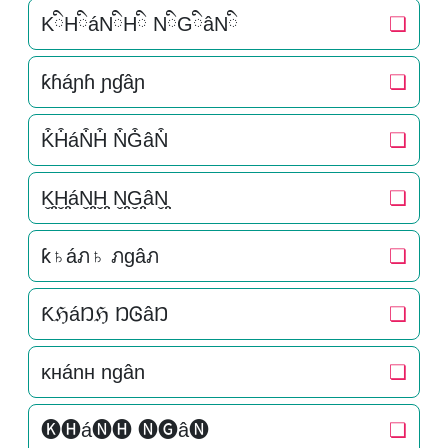
KིHིáNིHི NིGིâNི
❏
ƙɦáɲɦ ɲɠâɲ
❏
K͒H͒áN͒H͒ N͒G͒âN͒
❏
K̬̤̯H̬̤̯áN̬̤̯H̬̤̯ N̬̤̯G̬̤̯âN̬̤̯
❏
ƙ♄áภ♄ ภgâภ
❏
ƘℌáŊℌ ŊᎶâŊ
❏
ĸнánн ngân
❏
🅚🅗á🅝🅗 🅝🅖â🅝
❏