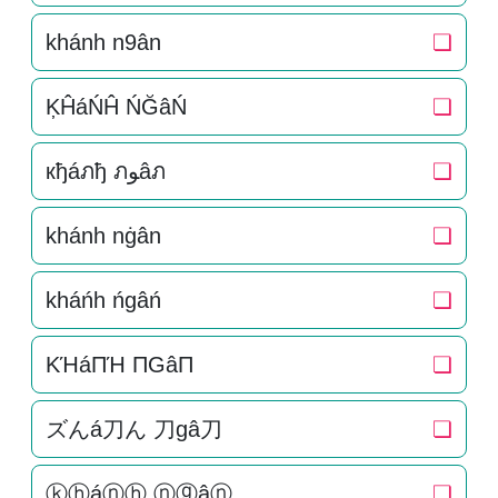
khánh n9ân
❏
ĶĤáŃĤ ŃĞâŃ
❏
кђáภђ ภﻮâภ
❏
khánh nġân
❏
kháńh ńgâń
❏
KΉáПΉ ПGâП
❏
ズんá刀ん 刀gâ刀
❏
ⓚⓗáⓝⓗ ⓝⓖâⓝ
❏