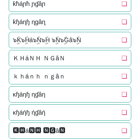
ƙħáɲħ ɲɠâɲ
❏
ƙɧáɳɧ ɳɡâɳ
❏
๖ۣۜK๖ۣۜHá๖ۣۜN๖ۣۜH ๖ۣۜN๖ۣۜGâ๖ۣۜN
❏
ＫＨáＮＨ ＮＧâＮ
❏
ｋｈáｎｈ ｎｇâｎ
❏
κɧáηɧ ηɠâη
❏
κɧáήɧ ήɠâή
❏
🅺🅷á🅽🅷 🅽🅶â🅽
❏