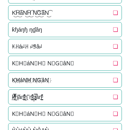
K͜͡H͜͡áN͜͡H͜͡ N͜͡G͜͡âN͜͡
❏
ƙɧáŋɧ ŋɠâŋ
❏
ꀘꃅáꈤꃅ ꈤꁅâꈤ
❏
K⃟H⃟áN⃟H⃟ N⃟G⃟âN⃟
❏
K҉H҉áN҉H҉ N҉G҉âN҉
❏
k̲̱̠̞̖ͧ̔͊̇̽̿̑ͯͅh͚̖̜̍̃͐án͉̠̙͉̗̺̋̋̔ͧ̊h͚̖̜̍̃͐ n͉̠̙͉̗̺̋̋̔ͧ̊g͎͚̥͎͔͕ͥ̿ân͉̠̙͉̗̺̋̋̔ͧ̊
❏
K⃗H⃗áN⃗H⃗ N⃗G⃗âN⃗
❏