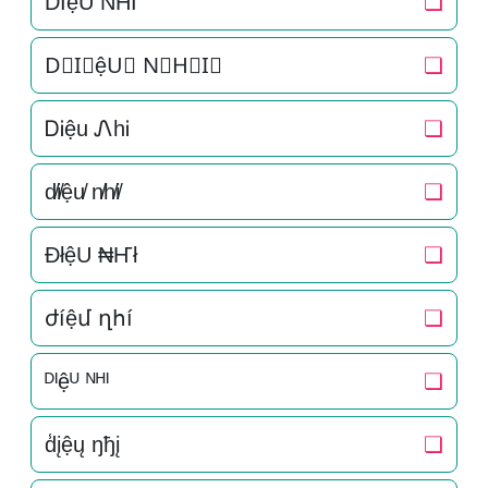
D͛I͛ệU͛ N͛H͛I͛
❏
D⃒I⃒ệU⃒ N⃒H⃒I⃒
❏
ᎠᎥệu ᏁhᎥ
❏
d̸i̸ệu̸ n̸h̸i̸
❏
ÐłệU ₦Ҥł
❏
ժíệմ ղհí
❏
ᴰᴵệᵁ ᴺᴴᴵ
❏
d̾įệų ŋђį
❏