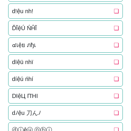
d!ệu nh!
❏
ĎĨệÚ ŃĤĨ
❏
๔เệย ภђเ
❏
dïệü nhï
❏
díệú ńhí
❏
DIệЦ ПΉI
❏
dﾉệu 刀んﾉ
❏
ⓓⓘệⓤ ⓝⓗⓘ
❏