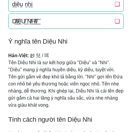
d̠i̠ệu̠ n̠h̠i̠
❏
D̸͟͞I̸͟͞ệU̸͟͞ N̸͟͞H̸͟͞I̸͟͞
❏
Ý nghĩa tên Diệu Nhi
Hán-Việt:
妙 兒 / 珥
Tên Diệu Nhi là sự kết hợp giữa "Diệu" và "Nhi".
"Diệu" mang ý nghĩa huyền diệu, kỳ diệu, tuyệt vời.
Tên gửi gắm vẻ đẹp khó tả bằng lời. "Nhi" gợi lên Đứa
con nhỏ bé yêu thương hoặc viên ngọc nhỏ. Tên nhẹ
nhàng, dễ thương. Khi ghép lại, Diệu Nhi là cái tên đẹp
gửi gắm cả hai tầng ý nghĩa sâu sắc, vừa nhẹ nhàng
vừa giàu khát vọng.
Tính cách người tên Diệu Nhi