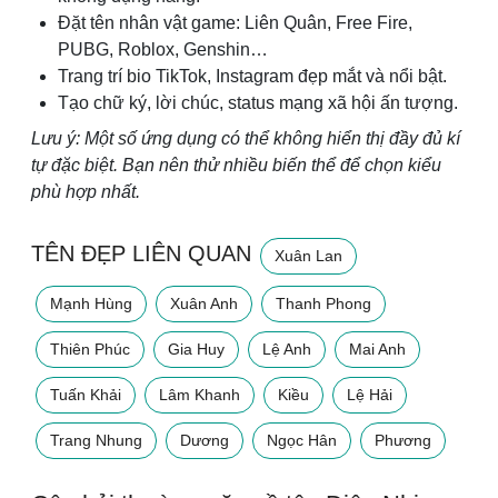
Đặt tên nhân vật game: Liên Quân, Free Fire,
PUBG, Roblox, Genshin…
Trang trí bio TikTok, Instagram đẹp mắt và nổi bật.
Tạo chữ ký, lời chúc, status mạng xã hội ấn tượng.
Lưu ý: Một số ứng dụng có thể không hiển thị đầy đủ kí
tự đặc biệt. Bạn nên thử nhiều biến thể để chọn kiểu
phù hợp nhất.
TÊN ĐẸP LIÊN QUAN
Xuân Lan
Mạnh Hùng
Xuân Anh
Thanh Phong
Thiên Phúc
Gia Huy
Lệ Anh
Mai Anh
Tuấn Khải
Lâm Khanh
Kiều
Lệ Hải
Trang Nhung
Dương
Ngọc Hân
Phương