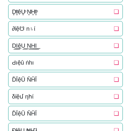
D̥ͦI̥ͦệU̥ͦ N̥ͦH̥ͦI̥ͦ
❏
∂ίệ☋ n♄ί
❏
D͟͟I͟͟ệU͟͟ N͟͟H͟͟I͟͟
❏
Ԁıệȗ ṅһı
❏
D̆ĬệŬ N̆H̆Ĭ
❏
δίệմ ηհί
❏
D̆ĬệŬ N̆H̆Ĭ
❏
ÐłệU ₦Ҥł
❏