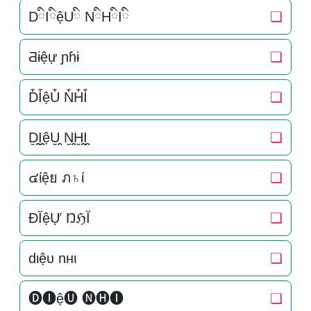
DིIིệUི NིHིIི
❏
Ƌɨệự ɲɦɨ
❏
D͒I͒ệU͒ N͒H͒I͒
❏
D̬̤̯I̬̤̯ệU̬̤̯ N̬̤̯H̬̤̯I̬̤̯
❏
๔ίệย ภ♄ί
❏
ĐĬệỰ ŊℌĬ
❏
dιệυ nнι
❏
🅓🅘ệ🅤 🅝🅗🅘
❏