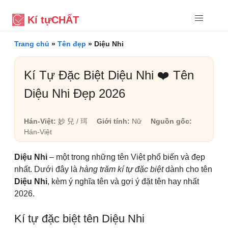
Kí tự
CHẤT
Trang chủ
»
Tên đẹp
»
Diệu Nhi
Kí Tự Đặc Biệt Diệu Nhi ❤️ Tên
Diệu Nhi Đẹp 2026
Hán-Việt:
妙 兒 / 珥
Giới tính:
Nữ
Nguồn gốc:
Hán-Việt
Diệu Nhi
– một trong những tên Việt phổ biến và đẹp
nhất. Dưới đây là
hàng trăm kí tự đặc biệt
dành cho tên
Diệu Nhi
, kèm ý nghĩa tên và gợi ý đặt tên hay nhất
2026.
Kí tự đặc biệt tên Diệu Nhi