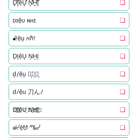
D͓̽I͓̽ệU͓̽ N͓̽H͓̽I͓̽
❏
ᴅɪệᴜ ɴʜɪ
❏
ᖱ!ệṳ ℵℏ!
❏
D̝I̝ệU̝ N̝H̝I̝
❏
d̝ﾉ̝ệu̝ 刀̝ん̝ﾉ̝
❏
dﾉệu 刀んﾉ
❏
D҈I҈ệU҈ N҈H҈I҈
❏
ᖙᓮệᕰ ᘉᖺᓮ
❏