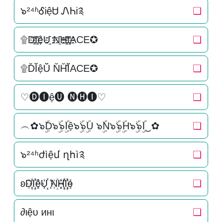
๖²⁴ʱᎴiệᏌ ᏁᏂi༉
❏
۩D҈I҈҈ệU҈҈ N҈H҈҈I҈҈ACE✪
❏
۩D̆Ĭ̆ệŬ̆ N̆H̆̆Ĭ̆ACE✪
❏
♡🅓🅘ệ🅤 🅝🅗🅘♡
❏
︵✿๖ۣۜD๖ۣۜ๖ۣۜIệ๖ۣۜ๖ۣۜU ๖ۣۜN๖ۣۜ๖ۣۜH๖ۣۜ๖ۣۜI‿✿
❏
๖²⁴ʱժìệմ ղհì༉
❏
ʚD꙰I꙰꙰ệU꙰꙰ N꙰H꙰꙰I꙰꙰ɞ
❏
∂ιệυ инι
❏