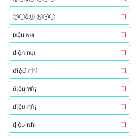
ⒹⒾệⓊ ⓃⒽⒾ
❏
ᴅιệu ɴнι
❏
dıện nɥı
❏
ժìệմ ղհì
❏
ð¡ệų ทɦ¡
❏
ɗ¡ệʊ ղɦ¡
❏
ɖıệυ ռɦı
❏