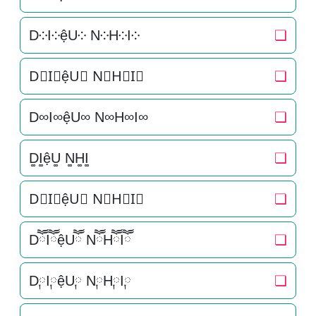
D༶I༶ệU༶ N༶H༶I༶
❏
D⃕I⃕ệU⃕ N⃕H⃕I⃕
❏
D∞I∞ệU∞ N∞H∞I∞
❏
D͚I͚ệU͚ N͚H͚I͚
❏
D⃒I⃒ệU⃒ N⃒H⃒I⃒
❏
DཽIཽệUཽ NཽHཽIཽ
❏
D༙I༙ệU༙ N༙H༙I༙
❏