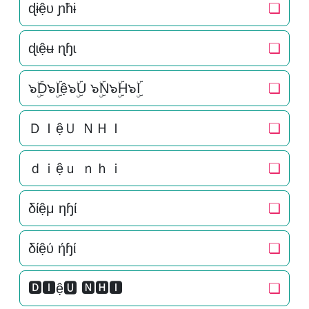
ɖɨệυ ɲħɨ
❏
ɖɩệʉ ɳɧɩ
❏
๖ۣۜD๖ۣۜIệ๖ۣۜU ๖ۣۜN๖ۣۜH๖ۣۜI
❏
ＤＩệＵ ＮＨＩ
❏
ｄｉệｕ ｎｈｉ
❏
δίệμ ηɧί
❏
δίệύ ήɧί
❏
🅳🅸ệ🆄 🅽🅷🅸
❏