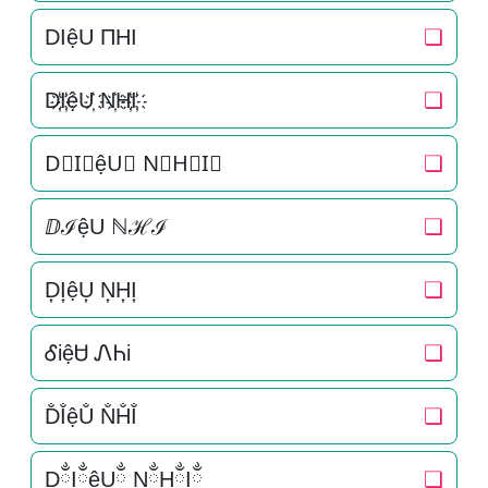
DIệU ΠHI
❏
D҉I҉ệU҉ N҉H҉I҉
❏
D⃜I⃜ệU⃜ N⃜H⃜I⃜
❏
ⅅℐệU ℕℋℐ
❏
D͎I͎ệU͎ N͎H͎I͎
❏
ᎴiệᏌ ᏁᏂi
❏
D̐I̐ệU̐ N̐H̐I̐
❏
DྂIྂệUྂ NྂHྂIྂ
❏