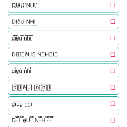
D̺͆I̺͆ệU̺͆ N̺͆H̺͆I̺͆
❏
D͟I͟ệU͟ N͟H͟I͟
❏
d̲̅i̲̅ệu̲̅ n̲̅h̲̅i̲̅
❏
D⃣I⃣ệU⃣ N⃣H⃣I⃣
❏
d̾i̾ệu̾ n̾h̾i̾
❏
[̲̅d̲̅][̲̅i̲̅]ệ[̲̅u̲̅] [̲̅n̲̅][̲̅h̲̅][̲̅i̲̅]
❏
d̤̈ï̤ệṳ̈ n̤̈ḧ̤ï̤
❏
DཽIཽệUཽ NཽHཽIཽ
❏