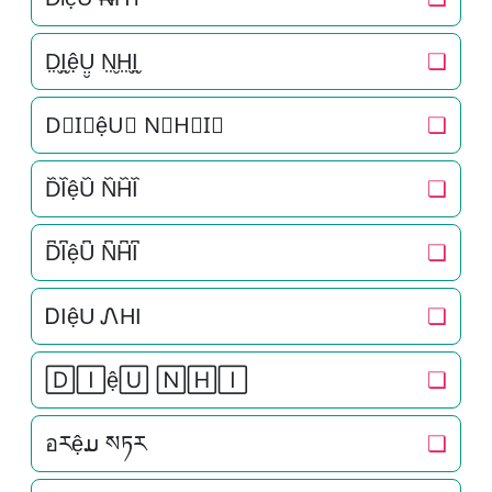
D̤̮I̤̮ệṲ̮ N̤̮H̤̮I̤̮
❏
D⃘I⃘ệU⃘ N⃘H⃘I⃘
❏
D᷈I᷈ệU᷈ N᷈H᷈I᷈
❏
D͆I͆ệU͆ N͆H͆I͆
❏
ᎠIệU ᏁHI
❏
🄳🄸ệ🅄 🄽🄷🄸
❏
อརệມ སཏར
❏