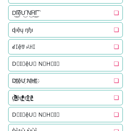
D͜͡I͜͡ệU͜͡ N͜͡H͜͡I͜͡
❏
ɖıệų ŋɧı
❏
ꀸꀤệꀎ ꈤꃅꀤ
❏
D⃟I⃟ệU⃟ N⃟H⃟I⃟
❏
D҉I҉ệU҉ N҉H҉I҉
❏
d̥̝̮͙͈͂̐̇ͮ̏̔̀̚ͅi̞̟̫̺ͭ̒ͭͣệu̟͎̲͕̼̳͉̲ͮͫͭ̋ͭ͛ͣ̈ n͉̠̙͉̗̺̋̋̔ͧ̊h͚̖̜̍̃͐i̞̟̫̺ͭ̒ͭͣ
❏
D⃗I⃗ệU⃗ N⃗H⃗I⃗
❏