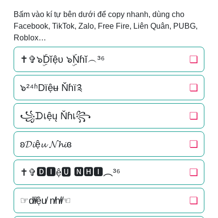
Bấm vào kí tự bên dưới để copy nhanh, dùng cho
Facebook, TikTok, Zalo, Free Fire, Liên Quân, PUBG,
Roblox…
✝✞๖ۣۜDĭệυ ๖ۣۜNɦĭ︵³⁶
❏
๖²⁴ʱDїệʉ Ňɦї༉
❏
꧁ᗪเệų Ňɦเ꧂
❏
ʚ𝓓𝓲ệ𝓾 𝓝𝓱𝓲ɞ
❏
✝✞🅳🅸ệ🆄 🅽🅷🅸︵³⁶
❏
☞d̸i̸ệu̸ n̸h̸i̸☜
❏