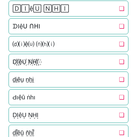
🄳🄸ệ🅄 🄽🄷🄸
❏
ᗪIệᑌ ᑎᕼI
❏
⒟⒤ệ⒰ ⒩⒣⒤
❏
D꙰I꙰ệU꙰ N꙰H꙰I꙰
❏
d̫i̫ệu̫ n̫h̫i̫
❏
Ԁıệȗ ṅһı
❏
D͙I͙ệU͙ N͙H͙I͙
❏
d̰̃ḭ̃ệṵ̃ ñ̰h̰̃ḭ̃
❏