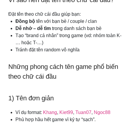
Đặt tên theo chữ cái đầu giúp bạn:
Đồng bộ
tên với bạn bè / couple / clan
Dễ nhớ – dễ tìm
trong danh sách bạn bè
Tạo “brand cá nhân” trong game (vd: nhóm toàn K-
… hoặc T-…)
Tránh đặt tên random vô nghĩa
Những phong cách tên game phổ biến
theo chữ cái đầu
1) Tên đơn giản
Ví dụ format:
Khang
,
Kiet99
,
Tuan07
,
Ngoc88
Phù hợp hầu hết game vì ký tự “sạch”.