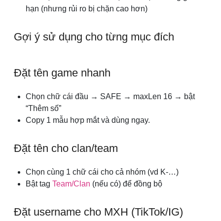
hạn (nhưng rủi ro bị chặn cao hơn)
Gợi ý sử dụng cho từng mục đích
Đặt tên game nhanh
Chọn chữ cái đầu → SAFE → maxLen 16 → bật
“Thêm số”
Copy 1 mẫu hợp mắt và dùng ngay.
Đặt tên cho clan/team
Chọn cùng 1 chữ cái cho cả nhóm (vd K-…)
Bật tag
Team/Clan
(nếu có) để đồng bộ
Đặt username cho MXH (TikTok/IG)