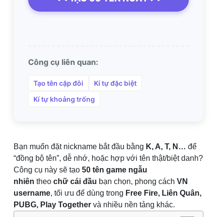
Công cụ liên quan:
Tạo tên cặp đôi
Kí tự đặc biệt
Kí tự khoảng trống
Bạn muốn đặt nickname bắt đầu bằng
K, A, T, N…
để
“đồng bộ tên”, dễ nhớ, hoặc hợp với tên thật/biệt danh?
Công cụ này sẽ tạo
50 tên game ngẫu
nhiên
theo
chữ cái đầu
bạn chọn, phong cách
VN
username
, tối ưu để dùng trong
Free Fire, Liên Quân,
PUBG, Play Together
và nhiều nền tảng khác.