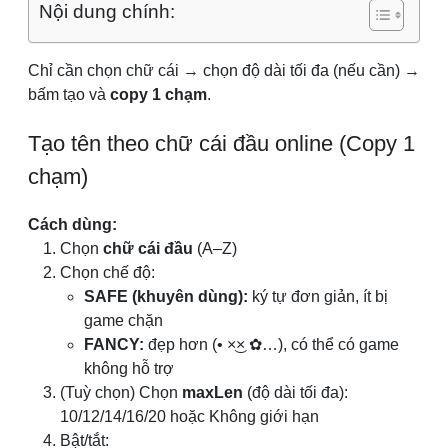
Nội dung chính:
Chỉ cần chọn chữ cái → chọn độ dài tối đa (nếu cần) →
bấm tạo và
copy 1 chạm
.
Tạo tên theo chữ cái đầu online (Copy 1
chạm)
Cách dùng:
Chọn
chữ cái đầu
(A–Z)
Chọn chế độ:
SAFE (khuyên dùng):
ký tự đơn giản, ít bị
game chặn
FANCY:
đẹp hơn (• ×͜× ✿…), có thể có game
không hỗ trợ
(Tuỳ chọn) Chọn
maxLen
(độ dài tối đa):
10/12/14/16/20 hoặc Không giới hạn
Bật/tắt: