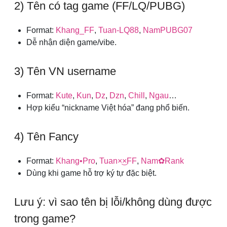
2) Tên có tag game (FF/LQ/PUBG)
Format:
Khang_FF
,
Tuan-LQ88
,
NamPUBG07
Dễ nhận diện game/vibe.
3) Tên VN username
Format:
Kute
,
Kun
,
Dz
,
Dzn
,
Chill
,
Ngau
…
Hợp kiểu “nickname Việt hóa” đang phổ biến.
4) Tên Fancy
Format:
Khang•Pro
,
Tuan×͜×FF
,
Nam✿Rank
Dùng khi game hỗ trợ ký tự đặc biệt.
Lưu ý: vì sao tên bị lỗi/không dùng được
trong game?