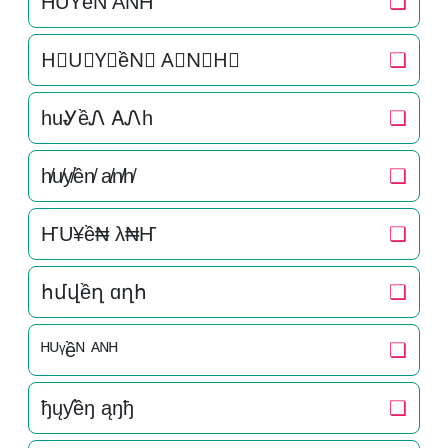
H͛U͛Y͛ềN͛ A͛N͛H͛
❏
H⃒U⃒Y⃒ềN⃒ A⃒N⃒H⃒
❏
huᎽềᏁ ᎪᏁh
❏
h̸u̸y̸ền̸ a̸n̸h̸
❏
ҤU¥ề₦ λ₦Ҥ
❏
հմվềղ ɑղհ
❏
ᴴᵁᵞềᴺ ᴬᴺᴴ
❏
ђųƴềŋ ąŋђ
❏