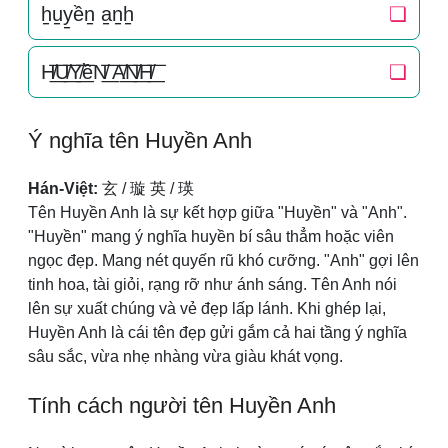
h̠u̠y̠ền̠ a̠n̠h̠
❏
H̸͟͞U̸͟͞Y̸͟͞ềN̸͟͞ A̸͟͞N̸͟͞H̸͟͞
❏
Ý nghĩa tên Huyền Anh
Hán-Việt:
玄 / 璇 英 / 瑛
Tên Huyền Anh là sự kết hợp giữa "Huyền" và "Anh".
"Huyền" mang ý nghĩa huyền bí sâu thẳm hoặc viên
ngọc đẹp. Mang nét quyến rũ khó cưỡng. "Anh" gợi lên
tinh hoa, tài giỏi, rạng rỡ như ánh sáng. Tên Anh nói
lên sự xuất chúng và vẻ đẹp lấp lánh. Khi ghép lại,
Huyền Anh là cái tên đẹp gửi gắm cả hai tầng ý nghĩa
sâu sắc, vừa nhẹ nhàng vừa giàu khát vọng.
Tính cách người tên Huyền Anh