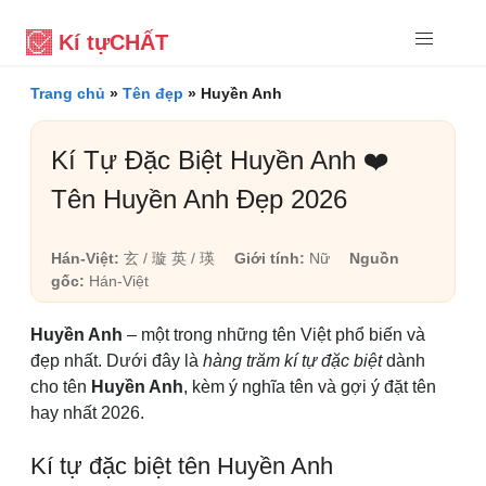
Kí tự
CHẤT
Trang chủ
»
Tên đẹp
»
Huyền Anh
Kí Tự Đặc Biệt Huyền Anh ❤️
Tên Huyền Anh Đẹp 2026
Hán-Việt:
玄 / 璇 英 / 瑛
Giới tính:
Nữ
Nguồn
gốc:
Hán-Việt
Huyền Anh
– một trong những tên Việt phổ biến và
đẹp nhất. Dưới đây là
hàng trăm kí tự đặc biệt
dành
cho tên
Huyền Anh
, kèm ý nghĩa tên và gợi ý đặt tên
hay nhất 2026.
Kí tự đặc biệt tên Huyền Anh