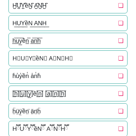
H̺͆U̺͆Y̺͆ềN̺͆ A̺͆N̺͆H̺͆
❏
H͟U͟Y͟ềN͟ A͟N͟H͟
❏
h̲̅u̲̅y̲̅ền̲̅ a̲̅n̲̅h̲̅
❏
H⃣U⃣Y⃣ềN⃣ A⃣N⃣H⃣
❏
h̾u̾y̾ền̾ a̾n̾h̾
❏
[̲̅h̲̅][̲̅u̲̅][̲̅y̲̅]ề[̲̅n̲̅] [̲̅a̲̅][̲̅n̲̅][̲̅h̲̅]
❏
ḧ̤ṳ̈ÿ̤ền̤̈ ä̤n̤̈ḧ̤
❏
HཽUཽYཽềNཽ AཽNཽHཽ
❏