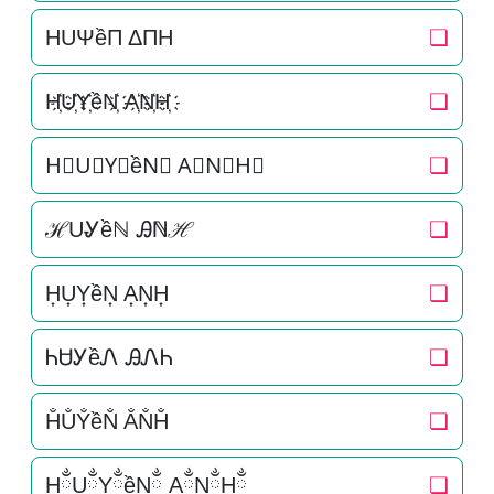
HUΨềΠ ΔΠH
❏
H҉U҉Y҉ềN҉ A҉N҉H҉
❏
H⃜U⃜Y⃜ềN⃜ A⃜N⃜H⃜
❏
ℋUᎽềℕ Ꭿℕℋ
❏
H͎U͎Y͎ềN͎ A͎N͎H͎
❏
ᏂᏌᎩềᏁ ᎯᏁᏂ
❏
H̐U̐Y̐ềN̐ A̐N̐H̐
❏
HྂUྂYྂềNྂ AྂNྂHྂ
❏