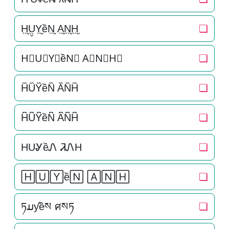
H̤̮Ṳ̮Y̤̮ềN̤̮ A̤̮N̤̮H̤̮
❏
H⃘U⃘Y⃘ềN⃘ A⃘N⃘H⃘
❏
H᷈U᷈Y᷈ềN᷈ A᷈N᷈H᷈
❏
H͆U͆Y͆ềN͆ A͆N͆H͆
❏
HUᎽềᏁ ᏘᏁH
❏
🄷🅄🅈ề🄽 🄰🄽🄷
❏
ཏມƴềས ศསཏ
❏