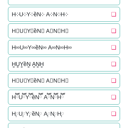
H༶U༶Y༶ềN༶ A༶N༶H༶
❏
H⃕U⃕Y⃕ềN⃕ A⃕N⃕H⃕
❏
H∞U∞Y∞ềN∞ A∞N∞H∞
❏
H͚U͚Y͚ềN͚ A͚N͚H͚
❏
H⃒U⃒Y⃒ềN⃒ A⃒N⃒H⃒
❏
HཽUཽYཽềNཽ AཽNཽHཽ
❏
H༙U༙Y༙ềN༙ A༙N༙H༙
❏