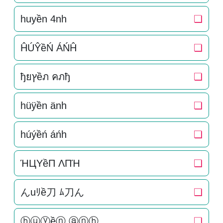
huyền 4nh
❏
ĤÚŶềŃ ÁŃĤ
❏
ђยץềภ คภђ
❏
hüÿền änh
❏
húýềń áńh
❏
ΉЦYềП ΛПΉ
❏
んuﾘề刀 ﾑ刀ん
❏
ⓗⓤⓨềⓝ ⓐⓝⓗ
❏