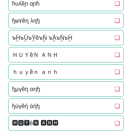
ħυʎềɲ ɑɲħ
❏
ɧʉɤềɳ λɳɧ
❏
๖ۣۜH๖ۣۜU๖ۣۜYề๖ۣۜN ๖ۣۜA๖ۣۜN๖ۣۜH
❏
ＨＵＹềＮ ＡＮＨ
❏
ｈｕｙềｎ ａｎｈ
❏
ɧμγềη αηɧ
❏
ɧύγềή άήɧ
❏
🅷🆄🆈ề🅽 🅰🅽🅷
❏