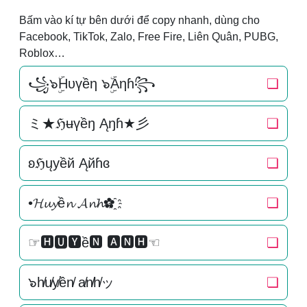
Bấm vào kí tự bên dưới để copy nhanh, dùng cho
Facebook, TikTok, Zalo, Free Fire, Liên Quân, PUBG,
Roblox…
꧁๖ۣۜHυүềη ๖ۣۜAηɦ꧂
❏
ミ★ℌʉүềŋ Ąŋɦ★彡
❏
ʚℌųуềй Ąйɦɞ
❏
•𝓗𝓾𝔂ề𝓷 𝓐𝓷𝓱✿҈
❏
☞🅷🆄🆈ề🅽 🅰🅽🅷☜
❏
๖h̸u̸y̸ền̸ a̸n̸h̸ッ
❏