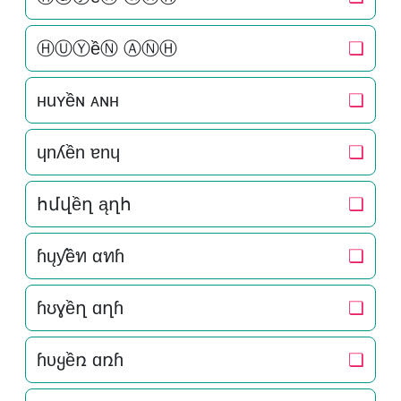
ⒽⓊⓎềⓃ ⒶⓃⒽ
❏
нuʏềɴ ᴀɴн
❏
ɥnʎền ɐnɥ
❏
հմվềղ ąղհ
❏
ɦųƴềท αทɦ
❏
ɦʊɣềղ ɑղɦ
❏
ɦυყềռ ɑռɦ
❏