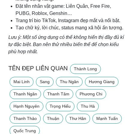
Đặt tên nhân vật game: Liên Quân, Free Fire,
PUBG, Roblox, Genshin…
Trang trí bio TikTok, Instagram đẹp mắt và nổi bật.
Tạo chữ ký, lời chúc, status mạng xã hội ấn tượng.
Lưu ý: Một số ứng dụng có thể không hiển thị đầy đủ kí
tự đặc biệt. Bạn nên thử nhiều biến thể để chọn kiểu
phù hợp nhất.
TÊN ĐẸP LIÊN QUAN
Thành Long
Mai Linh
Sang
Thu Ngân
Hương Giang
Thanh Ngân
Thanh Tâm
Phương Chi
Hạnh Nguyên
Trọng Hiếu
Thu Hà
Thanh Thảo
Thuận
Thư Hân
Mạnh Tuấn
Quốc Trung