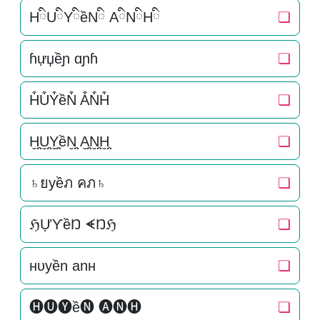
HིUིYིềNི AིNིHི
❏
ɦựџềɲ ɑɲɦ
❏
H͒U͒Y͒ềN͒ A͒N͒H͒
❏
H̬̤̯U̬̤̯Y̬̤̯ềN̬̤̯ A̬̤̯N̬̤̯H̬̤̯
❏
♄ยyềภ คภ♄
❏
ℌỰƳềŊ ᗛŊℌ
❏
нυyền anн
❏
🅗🅤🅨ề🅝 🅐🅝🅗
❏