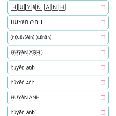
🄷🅄🅈ề🄽 🄰🄽🄷
❏
ᕼᑌYềᑎ ᗩᑎᕼ
❏
⒣⒰⒴ề⒩ ⒜⒩⒣
❏
H꙰U꙰Y꙰ềN꙰ A꙰N꙰H꙰
❏
h̫u̫y̫ền̫ a̫n̫h̫
❏
һȗʏềṅ ѧṅһ
❏
H͙U͙Y͙ềN͙ A͙N͙H͙
❏
h̰̃ṵ̃ỹ̰ềñ̰ ã̰ñ̰h̰̃
❏