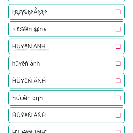
H̥ͦU̥ͦY̥ͦềN̥ͦ ḀͦN̥ͦH̥ͦ
❏
♄☋¥ền @n♄
❏
H͟͟U͟͟Y͟͟ềN͟͟ A͟͟N͟͟H͟͟
❏
һȗʏềṅ åṅһ
❏
H̆ŬY̆ềN̆ ĂN̆H̆
❏
հմψềη αηհ
❏
H̆ŬY̆ềN̆ ĂN̆H̆
❏
ҤU¥ề₦ λ₦Ҥ
❏