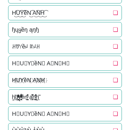
H͜͡U͜͡Y͜͡ềN͜͡ A͜͡N͜͡H͜͡
❏
ɧųყềŋ ąŋɧ
❏
ꃅꀎꌩềꈤ ꍏꈤꃅ
❏
H⃟U⃟Y⃟ềN⃟ A⃟N⃟H⃟
❏
H҉U҉Y҉ềN҉ A҉N҉H҉
❏
h͚̖̜̍̃͐u̟͎̲͕̼̳͉̲ͮͫͭ̋ͭ͛ͣ̈y͉̝͖̻̯ͮ̒̂ͮ͋ͫͨền͉̠̙͉̗̺̋̋̔ͧ̊ a̘̫͈̭͌͛͌̇̇̍n͉̠̙͉̗̺̋̋̔ͧ̊h͚̖̜̍̃͐
❏
H⃗U⃗Y⃗ềN⃗ A⃗N⃗H⃗
❏