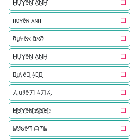
H͓̽U͓̽Y͓̽ềN͓̽ A͓̽N͓̽H͓̽
❏
ʜᴜʏềɴ ᴀɴʜ
❏
ℏṳ⑂ềℵ ᾰℵℏ
❏
H̝U̝Y̝ềN̝ A̝N̝H̝
❏
ん̝u̝ﾘ̝ề刀̝ ﾑ̝刀̝ん̝
❏
んuﾘề刀 ﾑ刀ん
❏
H҈U҈Y҈ềN҈ A҈N҈H҈
❏
ᖺᕰ૪ềᘉ ᗩᘉᖺ
❏