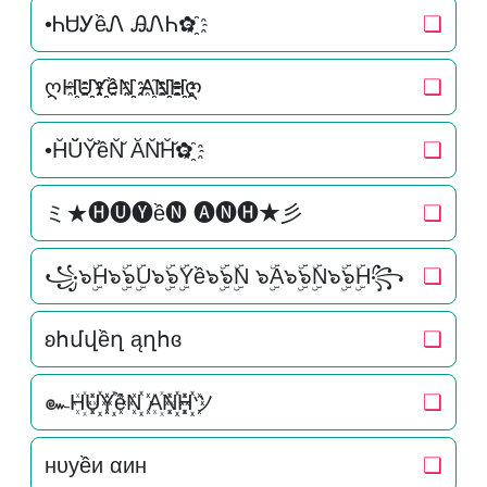
•ᏂᏌᎩềᏁ ᎯᏁᏂ✿҈
❏
ღH҈U҈҈Y҈҈ềN҈҈ A҈N҈҈H҈҈ღ
❏
•H̆Ŭ̆Y̆̆ềN̆̆ ĂN̆̆H̆̆✿҈
❏
ミ★🅗🅤🅨ề🅝 🅐🅝🅗★彡
❏
꧁๖ۣۜH๖ۣۜ๖ۣۜU๖ۣۜ๖ۣۜYề๖ۣۜ๖ۣۜN ๖ۣۜA๖ۣۜ๖ۣۜN๖ۣۜ๖ۣۜH꧂
❏
ʚհմվềղ ąղհɞ
❏
๛H꙰U꙰꙰Y꙰꙰ềN꙰꙰ A꙰N꙰꙰H꙰꙰ツ
❏
нυуềи αин
❏