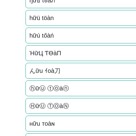
ђữย t๏àภ
hữü töàn
hữú tőàń
ΉữЦ ƬӨàП
んữu ｲoà刀
ⓗữⓤ ⓣⓞàⓝ
ⒽữⓊ ⓉⓄàⓃ
нữu тoàɴ