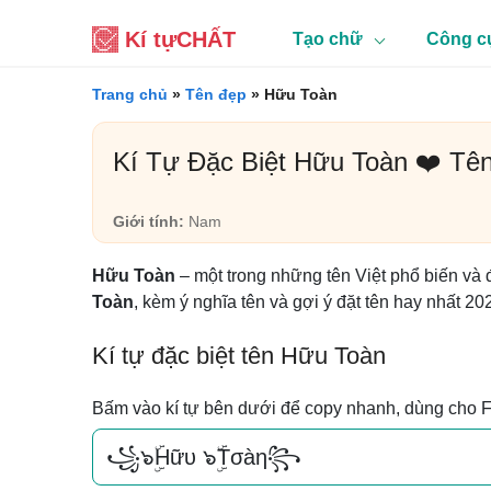
Kí tự
CHẤT
Tạo chữ
Công c
Trang chủ
»
Tên đẹp
»
Hữu Toàn
Kí Tự Đặc Biệt Hữu Toàn ❤️ Tê
Giới tính:
Nam
Hữu Toàn
– một trong những tên Việt phổ biến và 
Toàn
, kèm ý nghĩa tên và gợi ý đặt tên hay nhất 20
Kí tự đặc biệt tên Hữu Toàn
Bấm vào kí tự bên dưới để copy nhanh, dùng cho 
꧁๖ۣۜHữυ ๖ۣۜTσàη꧂