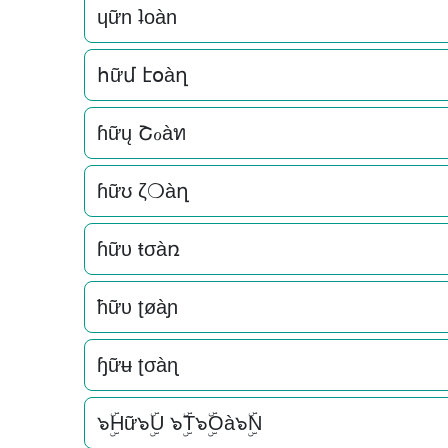
ɥữn ʇoàn
հữմ էօàղ
ɦữų Շℴàท
ɦữʊ ζ❍àղ
ɦữυ ŧσàռ
ħữυ ʈøàɲ
ɧữʉ ʈσàɳ
๖ۣۜHữ๖ۣۜU ๖ۣۜT๖ۣۜOà๖ۣۜN