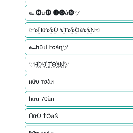
๛🅗ữ🅤 🅣🅞à🅝ツ
☞๖ۣۜHữ๖ۣۜ๖ۣۜU ๖ۣۜT๖ۣۜ๖ۣۜOà๖ۣۜ๖ۣۜN☜
๛հữմ էօàղツ
♡H꙰ữU꙰꙰ T꙰O꙰꙰àN꙰꙰♡
нữυ тσàи
hữu 70àn
ĤữÚ ŤŐàŃ