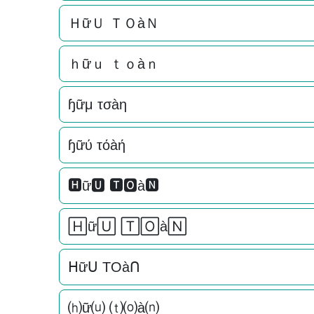
ＨữＵ ＴＯàＮ
ｈữｕ ｔｏàｎ
ɧữμ τσàη
ɧữύ τόàή
🅷ữ🆄 🆃🅾à🅽
🄷ữ🅄 🅃🄾à🄽
ᕼữᑌ TOàᑎ
⒣ữ⒰ ⒯⒪à⒩