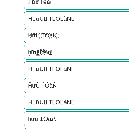
ꃅữꀎ ꓄ꂦàꈤ
H⃟ữU⃟ T⃟O⃟àN⃟
H҉ữU҉ T҉O҉àN҉
h͚̖̜̍̃͐ữu̟͎̲͕̼̳͉̲ͮͫͭ̋ͭ͛ͣ̈ t̘̟̼̉̈́͐͋͌̊o͎̜̓̇ͫ̉͊ͨ͊àn͉̠̙͉̗̺̋̋̔ͧ̊
H⃗ữU⃗ T⃗O⃗àN⃗
H͛ữU͛ T͛O͛àN͛
H⃒ữU⃒ T⃒O⃒àN⃒
hữu ᏆᎾàᏁ