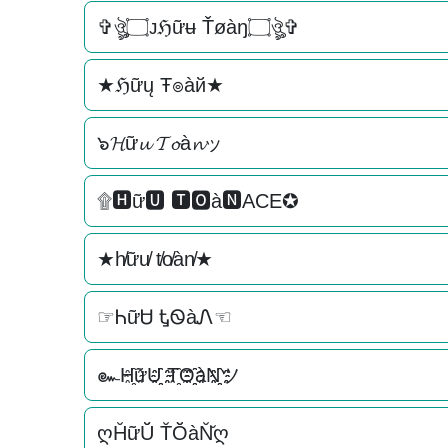
✞ঔৣ۝ᴊℌữʉ Ťøàŋ۝ঔৣ✞
★ℌữų Ŧ๏àй★
๖𝓗ữ𝓾 𝓣𝓸à𝓷ッ
۩🅷ữ🆄 🆃🅾à🅽ACE✪
★h̸ữu̸ t̸o̸àn̸★
☞ᏂữᏌ ᎿᏫàᏁ☜
๛H҈ữU҈҈ T҈O҈҈àN҈҈ツ
ღH̆ữŬ̆ T̆Ŏ̆àN̆̆ღ