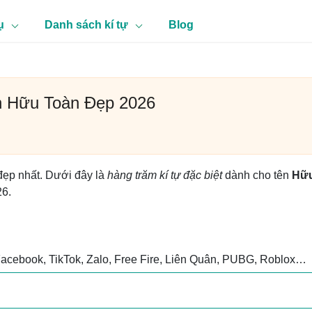
ụ
Danh sách kí tự
Blog
n Hữu Toàn Đẹp 2026
đẹp nhất. Dưới đây là
hàng trăm kí tự đặc biệt
dành cho tên
Hữ
26.
Facebook, TikTok, Zalo, Free Fire, Liên Quân, PUBG, Roblox…