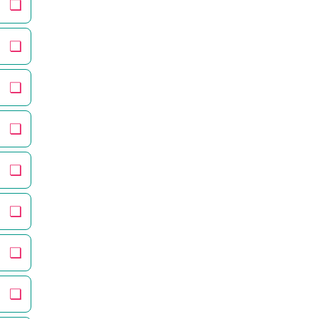
❏
❏
❏
❏
❏
❏
❏
❏