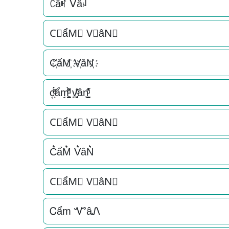
ꉓẩꎭ ᐯâꈤ
C⃟ẩM⃟ V⃟âN⃟
C҉ẩM҉ V҉âN҉
c͔ͣͦ́́͂ͅẩm̘͈̺̪͓ͩ͂̾ͪ̀̋ v̪̩̜̜̙̜ͨ̽̄ân͉̠̙͉̗̺̋̋̔ͧ̊
C⃗ẩM⃗ V⃗âN⃗
C͛ẩM͛ V͛âN͛
C⃒ẩM⃒ V⃒âN⃒
Ꮯẩm ᏉâᏁ