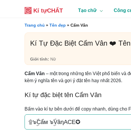
Kí tự
CHẤT
Tạo chữ
Công c
Trang chủ
»
Tên đẹp
»
Cẩm Vân
Kí Tự Đặc Biệt Cẩm Vân ❤️ Tê
Giới tính:
Nữ
Cẩm Vân
– một trong những tên Việt phổ biến và đ
kèm ý nghĩa tên và gợi ý đặt tên hay nhất 2026.
Kí tự đặc biệt tên Cẩm Vân
Bấm vào kí tự bên dưới để copy nhanh, dùng cho 
۩๖ۣۜCẩм ๖ۣۜVâηACE✪