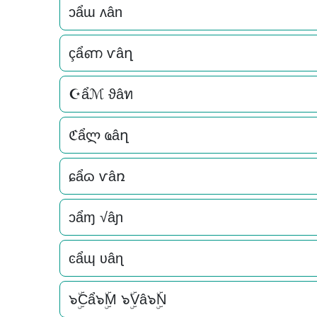
ɔẩɯ ʌân
çẩണ ѵâղ
☪ẩℳ ϑâท
ℭẩლ ҩâղ
ɕẩɷ ѵâռ
ɔẩɱ √âɲ
ͼẩɰ ʋâɳ
๖ۣۜCẩ๖ۣۜM ๖ۣۜVâ๖ۣۜN