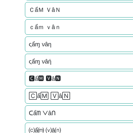
ＣẩＭ ＶâＮ
ｃẩｍ ｖâｎ
ςẩɱ νâη
ςẩɱ νâή
🅲ẩ🅼 🆅â🅽
🄲ẩ🄼 🅅â🄽
ᑕẩᗰ ᐯâᑎ
⒞ẩ⒨ ⒱â⒩