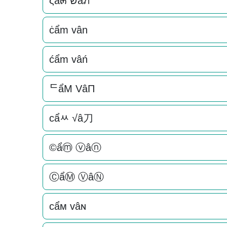
ςẩ๓ שâภ
ċẩm vân
ćẩm vâń
ᄃẩM VâП
cẩﾶ √â刀
©ẩⓜ ⓥâⓝ
ⒸẩⓂ ⓋâⓃ
cẩм vâɴ