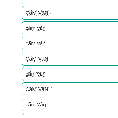
C꙰ẩM꙰ V꙰âN꙰
c̫ẩm̫ v̫ân̫
c̫ẩṃ ṿâṅ
C͙ẩM͙ V͙âN͙
c̰̃ẩm̰̃ ṽ̰âñ̰
C͜͡ẩM͜͡ V͜͡âN͜͡
ƈẩɱ ۷âŋ