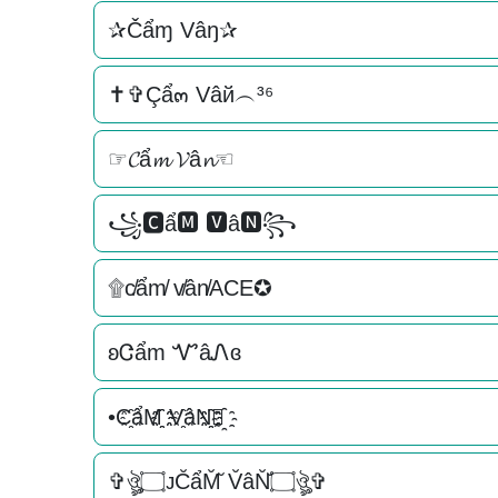
✰Čẩɱ Vâŋ✰
✝✞Çẩ๓ Vâй︵³⁶
☞𝓒ẩ𝓶 𝓥â𝓷☜
꧁🅲ẩ🅼 🆅â🅽꧂
۩c̸ẩm̸ v̸ân̸ACE✪
ʚᏣẩm ᏉâᏁɞ
•C҈ẩM҈҈ V҈âN҈҈✿҈
✞ঔৣ۝ᴊC̆ẩM̆̆ V̆âN̆̆۝ঔৣ✞