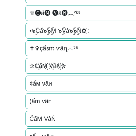
♕🅒ẩ🅜 🅥â🅝︵²ᵏ⁸
•๖ۣۜCẩ๖ۣۜ๖ۣۜM ๖ۣۜVâ๖ۣۜ๖ۣۜN✿҈
✝✞çẩണ ѵâղ︵³⁶
✰C꙰ẩM꙰꙰ V꙰âN꙰꙰✰
¢ẩм νâи
(ẩm vân
ČẩM VâŃ